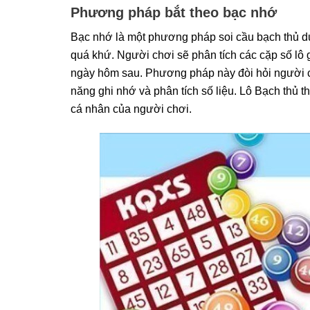
Phương pháp bắt theo bạc nhớ
Bạc nhớ là một phương pháp soi cầu bạch thủ dự
quá khứ. Người chơi sẽ phân tích các cặp số lô
ngày hôm sau. Phương pháp này đòi hỏi người ch
năng ghi nhớ và phân tích số liệu. Lô Bạch thủ 
cá nhân của người chơi.