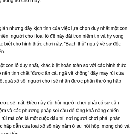
 trong trò chơi này.
ản nhưng đầy kịch tính của việc lựa chọn duy nhất một con
iện, người chơi loại lô đề này đặt trọn niềm tin và hy vọng
c biệt cho hình thức chơi này. “Bạch thủ” ngụ ý về sự độc
iến.
t con lô duy nhất, khác biệt hoàn toàn so với các hình thức
o nên tính chất “được ăn cả, ngã về không” đầy may rủi của
kết quả xổ số, người chơi sẽ nhận được phần thưởng hấp
 cược sẽ mất. Điều này đòi hỏi người chơi phải có sự cân
iệm và các phương pháp soi cầu để tăng khả năng chiến
 rủi mà còn là một cuộc đấu trí, nơi người chơi phải phân
 Sức hấp dẫn của loại xổ số này nằm ở sự hồi hộp, mong chờ và
c gọi tên.