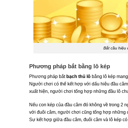
Bắt cầu hiệu 
Phương pháp bắt bằng lô kép
Phương pháp bắt
bạch thủ lô
bằng lô kép mang 
Người chơi có thể kết hợp với dấu hiệu đầu câm,
xuất hiện, người chơi tổng hợp những đầu lô ch
Nếu con kép của đầu câm đó không về trong 2 ngà
với đuôi câm, người chơi cũng tổng hợp những c
Sự kết hợp giữa đầu câm, đuôi câm và lô kép có 