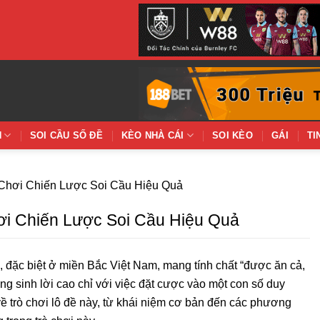
N
SOI CẦU SỐ ĐỀ
KÈO NHÀ CÁI
SOI KÈO
GÁI
TI
Chơi Chiến Lược Soi Cầu Hiệu Quả
i Chiến Lược Soi Cầu Hiệu Quả
n, đặc biệt ở miền Bắc Việt Nam, mang tính chất “được ăn cả,
ng sinh lời cao chỉ với việc đặt cược vào một con số duy
về trò chơi lô đề này, từ khái niệm cơ bản đến các phương