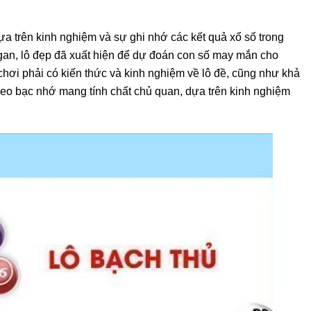
a trên kinh nghiệm và sự ghi nhớ các kết quả xổ số trong
 gan, lô đẹp đã xuất hiện để dự đoán con số may mắn cho
ơi phải có kiến thức và kinh nghiệm về lô đề, cũng như khả
theo bạc nhớ mang tính chất chủ quan, dựa trên kinh nghiệm