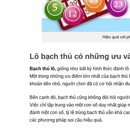
Hiệu quả với p
Lô bạch thủ có những ưu v
Bạch thủ lô,
giống như bất kỳ hình thức đánh l
Một trong những ưu điểm lớn nhất của bạch thủ 
khoản tiền nhỏ, người chơi đã có cơ hội nhận 
Bên cạnh đó, bạch thủ cũng không đòi hỏi người c
Việc chỉ tập trung vào một con số duy nhất giúp 
đánh một con số, tỷ lệ trúng bạch thủ vẫn khá cao
các phương pháp soi cầu hiệu quả.