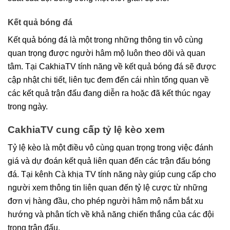
Kết quả bóng đá
Kết quả bóng đá là một trong những thông tin vô cùng
quan trọng được người hâm mộ luôn theo dõi và quan
tâm. Tại CakhiaTV tính năng về kết quả bóng đá sẽ được
cập nhật chi tiết, liên tục đem đến cái nhìn tổng quan về
các kết quả trận đấu đang diễn ra hoặc đã kết thúc ngay
trong ngày.
CakhiaTV cung cấp tỷ lệ kèo xem
Tỷ lệ kèo là một điều vô cùng quan trọng trong việc đánh
giá và dự đoán kết quả liên quan đến các trận đấu bóng
đá. Tại kênh Cà khịa TV tính năng này giúp cung cấp cho
người xem thông tin liên quan đến tỷ lệ cược từ những
đơn vị hàng đầu, cho phép người hâm mộ nắm bắt xu
hướng và phân tích về khả năng chiến thắng của các đội
trong trận đấu.