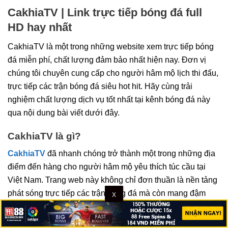
CakhiaTV | Link trực tiếp bóng đá full
HD hay nhất
CakhiaTV là một trong những website xem trực tiếp bóng
đá miễn phí, chất lượng đảm bảo nhất hiện nay. Đơn vị
chúng tôi chuyên cung cấp cho người hâm mộ lịch thi đấu,
trực tiếp các trận bóng đá siêu hot hit. Hãy cùng trải
nghiệm chất lượng dịch vụ tốt nhất tại kênh bóng đá này
qua nội dung bài viết dưới đây.
CakhiaTV là gì?
CakhiaTV
đã nhanh chóng trở thành một trong những địa
điểm đến hàng cho người hâm mộ yêu thích túc cầu tại
Việt Nam. Trang web này không chỉ đơn thuần là nền tảng
phát sóng trực tiếp các trận bóng đá mà còn mang đậm
tính sáng tạo, chuyên nghiệp với phong cách phục vụ và
dịch vụ hấp dẫn.