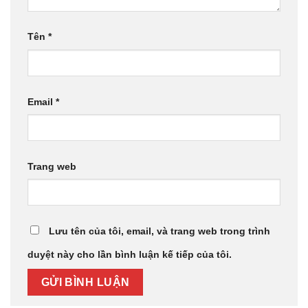
Tên
*
Email
*
Trang web
Lưu tên của tôi, email, và trang web trong trình
duyệt này cho lần bình luận kế tiếp của tôi.