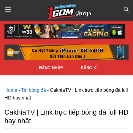
Skip
to
content
ĐĂNG NHẬP
ĐĂNG KÍ
Home
-
Tin bóng đá
-
CakhiaTV | Link trực tiếp bóng đá full
HD hay nhất
CakhiaTV | Link trực tiếp bóng đá full HD
hay nhất