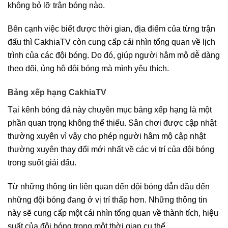
không bỏ lỡ trận bóng nào.
Bên cạnh việc biết được thời gian, địa điểm của từng trận
đấu thì CakhiaTV còn cung cấp cái nhìn tổng quan về lịch
trình của các đội bóng. Do đó, giúp người hâm mộ dễ dàng
theo dõi, ủng hộ đội bóng mà mình yêu thích.
Bảng xếp hạng CakhiaTV
Tại kênh bóng đá này chuyên mục bảng xếp hạng là một
phần quan trọng không thể thiếu. Sân chơi được cập nhật
thường xuyên vì vậy cho phép người hâm mộ cập nhật
thường xuyên thay đổi mới nhất về các vị trí của đội bóng
trong suốt giải đấu.
Từ những thông tin liên quan đến đội bóng dẫn đầu đến
những đội bóng đang ở vị trí thấp hơn. Những thông tin
này sẽ cung cấp một cái nhìn tổng quan về thành tích, hiệu
suất của đội bóng trong một thời gian cụ thể.