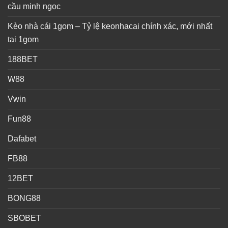
cầu minh ngọc
Kèo nhà cái 1gom – Tỷ lệ keonhacai chính xác, mới nhất
tại 1gom
188BET
W88
Vwin
Fun88
Dafabet
FB88
12BET
BONG88
SBOBET