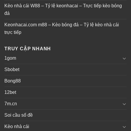
Kèo nhà cái W88 – Tỷ lệ keonhacai – Trực tiếp kèo bóng
đá
Keonhacai.com m88 – Kèo bóng đá – Tỷ lệ kèo nhà cái
trực tiếp
TRUY CẬP NHANH
1gom
Sbobet
Bong88
12bet
7m.cn
Soi cầu số đề
Kèo nhà cái