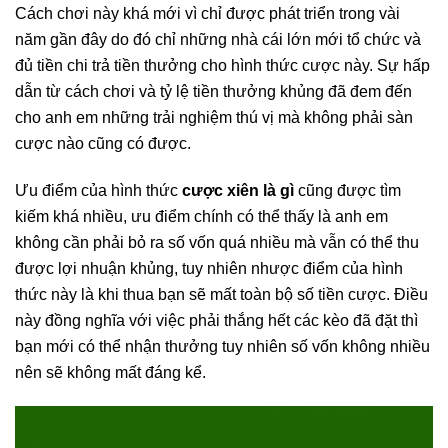
Cách chơi này khá mới vì chỉ được phát triển trong vài
năm gần đây do đó chỉ những nhà cái lớn mới tổ chức và
đủ tiền chi trả tiền thưởng cho hình thức cược này. Sự hấp
dẫn từ cách chơi và tỷ lệ tiền thưởng khủng đã đem đến
cho anh em những trải nghiệm thú vị mà không phải sàn
cược nào cũng có được.
Ưu điểm của hình thức
cược xiên là gì
cũng được tìm
kiếm khá nhiều, ưu điểm chính có thể thấy là anh em
không cần phải bỏ ra số vốn quá nhiều mà vẫn có thể thu
được lợi nhuận khủng, tuy nhiên nhược điểm của hình
thức này là khi thua bạn sẽ mất toàn bộ số tiền cược. Điều
này đồng nghĩa với việc phải thắng hết các kèo đã đặt thì
bạn mới có thể nhận thưởng tuy nhiên số vốn không nhiều
nên sẽ không mất đáng kể.