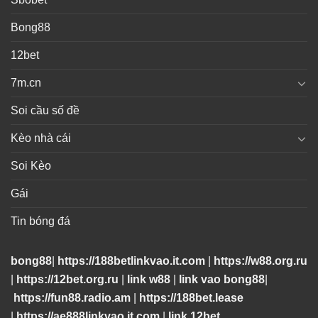
Bong88
12bet
7m.cn
Soi cầu số đề
Kèo nhà cái
Soi Kèo
Gái
Tin bóng đá
bong88
|
https://188betlinkvao.it.com
|
https://w88.org.ru
|
https://12bet.org.ru
|
link w88
|
link vao bong88
|
https://fun88.radio.am
|
https://188bet.lease
|
https://ae888linkvao.it.com
|
link 12bet