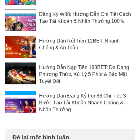
Đăng Ký W88: Hướng Dẫn Chi Tiết Cách
Tạo Tài Khoản & Nhận Thưởng 100%
Hướng Dẫn Rút Tiền 12BET: Nhanh
Chóng & An Toàn
Hướng Dẫn Nạp Tiền 188BET: Đa Dạng
Phương Thức, Xử Lý 5 Phút & Bảo Mật
Tuyệt Đối
Hướng Dẫn Đăng Ký Fun88 Chi Tiết: 3
Bước Tạo Tài Khoản Nhanh Chóng &
Nhận Thưởng
Để lại một bình luận