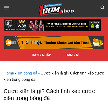
Skip
to
content
ĐĂNG NHẬP
ĐĂNG KÍ
Home
-
Tin bóng đá
-
Cược xiên là gì? Cách tính kèo cược
xiên trong bóng đá
Cược xiên là gì? Cách tính kèo cược
xiên trong bóng đá