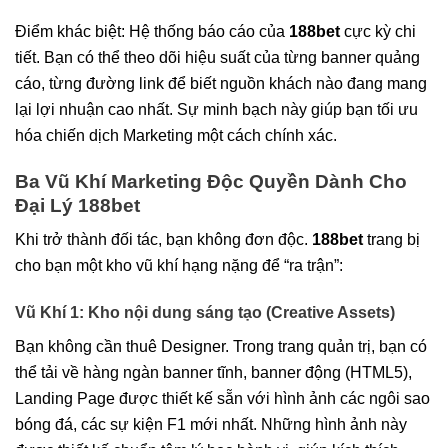
Điểm khác biệt: Hệ thống báo cáo của
188bet
cực kỳ chi
tiết. Bạn có thể theo dõi hiệu suất của từng banner quảng
cáo, từng đường link để biết nguồn khách nào đang mang
lại lợi nhuận cao nhất. Sự minh bạch này giúp bạn tối ưu
hóa chiến dịch Marketing một cách chính xác.
Ba Vũ Khí Marketing Độc Quyền Dành Cho
Đại Lý 188bet
Khi trở thành đối tác, bạn không đơn độc.
188bet
trang bị
cho bạn một kho vũ khí hạng nặng để “ra trận”:
Vũ Khí 1: Kho nội dung sáng tạo (Creative Assets)
Bạn không cần thuê Designer. Trong trang quản trị, bạn có
thể tải về hàng ngàn banner tĩnh, banner động (HTML5),
Landing Page được thiết kế sẵn với hình ảnh các ngôi sao
bóng đá, các sự kiện F1 mới nhất. Những hình ảnh này