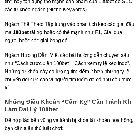
tín”, hãy tận dụng thế mạnh sản phẩm của 188bet để SEO
các từ khóa ngách (Niche Keywords):
Ngách Thể Thao: Tập trung vào phân tích kèo các giải đấu
mà
188bet
tài trợ hoặc có thế mạnh như F1, Giải đua
ngựa, hoặc các giải bóng cỏ.
Ngách Hướng Dẫn: Viết các bài hướng dẫn chuyên sâu
như “Cách cược xiên 188bet”, “Cách xem tỷ lệ kèo Indo”.
Những từ khóa này có lượng tìm kiếm ít hơn nhưng tỷ lệ
chuyển đổi cực cao vì người tìm kiếm đã có nhu cầu thực
tế.
Những Điều Khoản “Cấm Kỵ” Cần Tránh Khi
Làm Đại Lý 188bet
Để hợp tác bền vững và tránh bị khóa tài khoản hoa hồng,
bạn cần tuân thủ luật chơi: