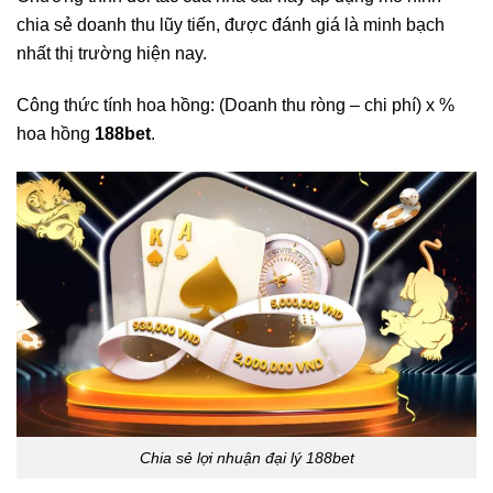
chia sẻ doanh thu lũy tiến, được đánh giá là minh bạch
nhất thị trường hiện nay.
Công thức tính hoa hồng: (Doanh thu ròng – chi phí) x %
hoa hồng
188bet
.
Chia sẻ lợi nhuận đại lý 188bet