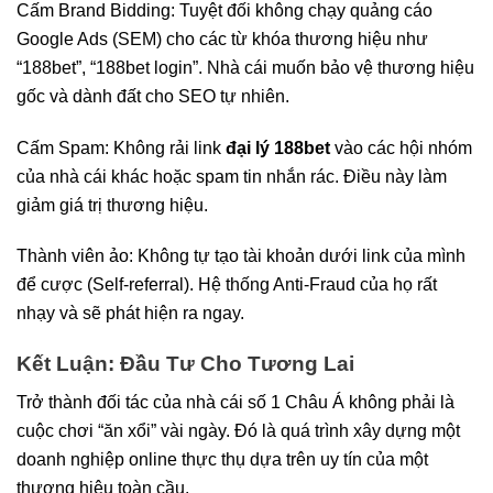
Cấm Brand Bidding: Tuyệt đối không chạy quảng cáo
Google Ads (SEM) cho các từ khóa thương hiệu như
“188bet”, “188bet login”. Nhà cái muốn bảo vệ thương hiệu
gốc và dành đất cho SEO tự nhiên.
Cấm Spam: Không rải link
đại lý 188bet
vào các hội nhóm
của nhà cái khác hoặc spam tin nhắn rác. Điều này làm
giảm giá trị thương hiệu.
Thành viên ảo: Không tự tạo tài khoản dưới link của mình
để cược (Self-referral). Hệ thống Anti-Fraud của họ rất
nhạy và sẽ phát hiện ra ngay.
Kết Luận: Đầu Tư Cho Tương Lai
Trở thành đối tác của nhà cái số 1 Châu Á không phải là
cuộc chơi “ăn xổi” vài ngày. Đó là quá trình xây dựng một
doanh nghiệp online thực thụ dựa trên uy tín của một
thương hiệu toàn cầu.