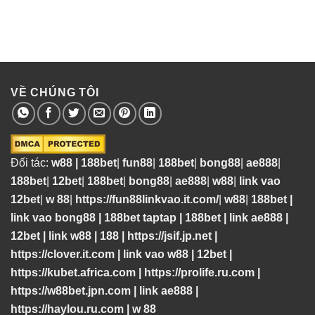
VỀ CHÚNG TÔI
Đối tác:
w88
|
188bet
|
fun88
|
188bet
|
bong88
|
ae888
|
188bet
|
12bet
|
188bet
|
bong88
|
ae888
|
w88
|
link vao
12bet
|
w 88
|
https://fun88linkvao.it.com/
|
w88
|
188bet
|
link vao bong88
|
188bet taptap
|
188bet
|
link ae888
|
12bet
|
link w88
|
188
|
https://jsif.jp.net
|
https://clover.it.com
|
link vao w88
|
12bet
|
https://kubet.africa.com
|
https://prolife.ru.com
|
https://w88bet.jpn.com
|
link ae888
|
https://haylou.ru.com
|
w 88