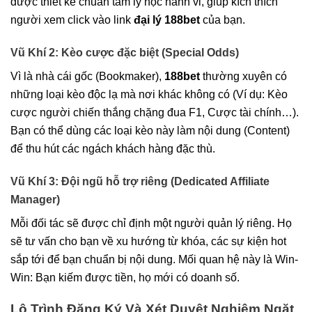
được thiết kế chuẩn tâm lý học hành vi, giúp kích thích
người xem click vào link
đại lý 188bet
của bạn.
Vũ Khí 2: Kèo cược đặc biệt (Special Odds)
Vì là nhà cái gốc (Bookmaker),
188bet
thường xuyên có
những loại kèo độc lạ mà nơi khác không có (Ví dụ: Kèo
cược người chiến thắng chặng đua F1, Cược tài chính…).
Bạn có thể dùng các loại kèo này làm nội dung (Content)
để thu hút các ngách khách hàng đặc thù.
Vũ Khí 3: Đội ngũ hỗ trợ riêng (Dedicated Affiliate
Manager)
Mỗi đối tác sẽ được chỉ định một người quản lý riêng. Họ
sẽ tư vấn cho bạn về xu hướng từ khóa, các sự kiện hot
sắp tới để bạn chuẩn bị nội dung. Mối quan hệ này là Win-
Win: Bạn kiếm được tiền, họ mới có doanh số.
Lộ Trình Đăng Ký Và Xét Duyệt Nghiêm Ngặt