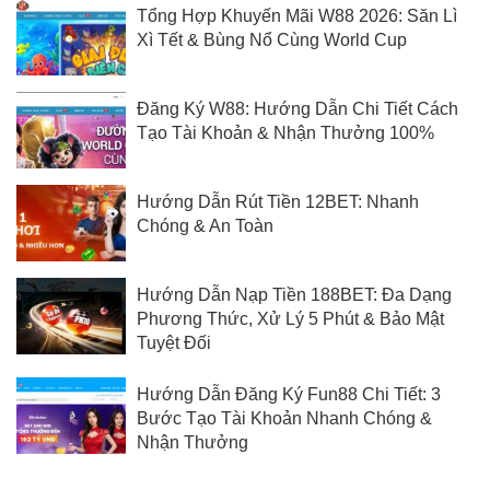
Tổng Hợp Khuyến Mãi W88 2026: Săn Lì
Xì Tết & Bùng Nổ Cùng World Cup
Đăng Ký W88: Hướng Dẫn Chi Tiết Cách
Tạo Tài Khoản & Nhận Thưởng 100%
Hướng Dẫn Rút Tiền 12BET: Nhanh
Chóng & An Toàn
Hướng Dẫn Nạp Tiền 188BET: Đa Dạng
Phương Thức, Xử Lý 5 Phút & Bảo Mật
Tuyệt Đối
Hướng Dẫn Đăng Ký Fun88 Chi Tiết: 3
Bước Tạo Tài Khoản Nhanh Chóng &
Nhận Thưởng