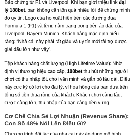
Bảo chứng từ F1 và Liverpool: Khi bạn giới thiệu link
đại
lý 188bet
, bạn không cần tốn quá nhiều lời để chứng minh
độ uy tín. Logo của họ xuất hiện trên các đường đua
Formula 1 (F1) và từng nằm trang trọng trên áo đấu của
Liverpool, Bayern Munich. Khách hàng mặc định hiểu
rằng: “Nhà cái này phải rất giàu và uy tín mới tài trợ được
giải đấu lớn như vậy”.
Tệp khách hàng chất lượng (High Lifetime Value): Nhờ
định vị thương hiệu cao cấp,
188bet
thu hút những người
chơi có thu nhập tốt, chơi văn minh và gắn bó lâu dài. Điều
này cực kỳ có lợi cho đại lý, vì hoa hồng của bạn dựa trên
tổng số tiền thua ròng của khách. Khách chơi càng lâu,
cược càng lớn, thu nhập của bạn càng bền vững.
Cơ Chế Chia Sẻ Lợi Nhuận (Revenue Share):
Con Số 48% Nói Lên Điều Gì?
Chương trình đối tác của nhà cái này áp dụng mô hình