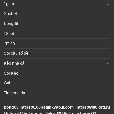
1gom
Sbobet
Bong88
12bet
7m.cn
Soi cầu số đề
Kèo nhà cái
Soi Kèo
Gái
Tin bóng đá
bong88
|
https://188betlinkvao.it.com
|
https://w88.org.ru
|
https://12bet.org.ru
|
link w88
|
link vao bong88
|