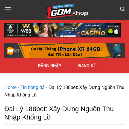
Skip
to
content
ĐĂNG NHẬP
ĐĂNG KÍ
Home
-
Tin bóng đá
-
Đại Lý 188bet: Xây Dựng Nguồn Thu
Nhập Khổng Lồ
Đại Lý 188bet: Xây Dựng Nguồn Thu
Nhập Khổng Lồ