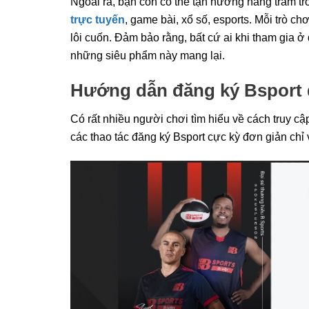
Ngoài ra, bạn còn có thể tận hưởng hàng trăm tr
trực tuyến
, game bài, xổ số, esports. Mỗi trò 
lôi cuốn. Đảm bảo rằng, bất cứ ai khi tham gia ở
những siêu phẩm này mang lại.
Hướng dẫn đăng ký Bsport 
Có rất nhiều người chơi tìm hiểu về cách truy c
các thao tác đăng ký Bsport cực kỳ đơn giản chỉ v