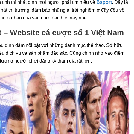
h tính thì nhất định mọi người phải tìm hiểu về
Bsport
. Đây là
hất thị trường, đảm bảo những ai trải nghiệm ở đây đều vô
in cơ bản của sân chơi đặc biệt này nhé.
t – Website cá cược số 1 Việt Nam
 hiệu đình đám nổi bật với những danh mục thể thao. Sở hữu
hiều dịch vụ và sản phẩm đặc sắc. Cũng chính nhờ vào điểm
 lượng người chơi đăng ký tham gia rất lớn.