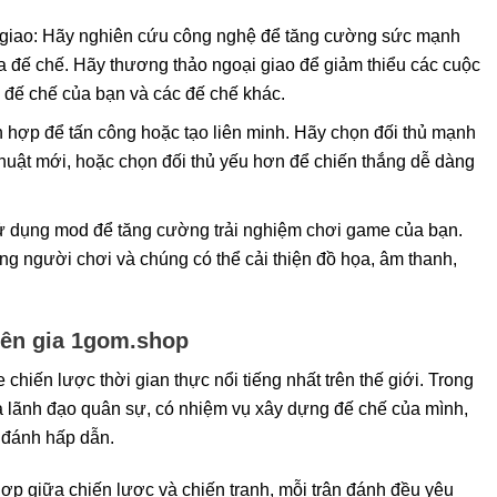
 giao: Hãy nghiên cứu công nghệ để tăng cường sức mạnh
a đế chế. Hãy thương thảo ngoại giao để giảm thiểu các cuộc
 đế chế của bạn và các đế chế khác.
ch hợp để tấn công hoặc tạo liên minh. Hãy chọn đối thủ mạnh
 thuật mới, hoặc chọn đối thủ yếu hơn để chiến thắng dễ dàng
ử dụng mod để tăng cường trải nghiệm chơi game của bạn.
ng người chơi và chúng có thể cải thiện đồ họa, âm thanh,
yên gia 1gom.shop
chiến lược thời gian thực nổi tiếng nhất trên thế giới. Trong
 lãnh đạo quân sự, có nhiệm vụ xây dựng đế chế của mình,
n đánh hấp dẫn.
hợp giữa chiến lược và chiến tranh, mỗi trận đánh đều yêu