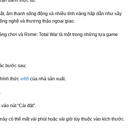
trận đánh thực sự.
ắt, âm thanh sống động và nhiều tính năng hấp dẫn như xây
công nghệ và thương thảo ngoại giao.
 đáng chơi và Rome: Total War là một trong những tựa game
các bước sau:
chính thức
w88
của nhà sản xuất.
.
vào nút “Cài đặt”.
 này có thể mất vài phút hoặc vài giờ tùy thuộc vào kích thước