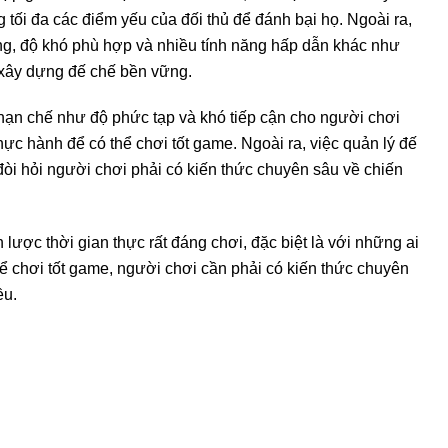
 tối đa các điểm yếu của đối thủ để đánh bại họ. Ngoài ra,
g, độ khó phù hợp và nhiều tính năng hấp dẫn khác như
 xây dựng đế chế bền vững.
hạn chế như độ phức tạp và khó tiếp cận cho người chơi
thực hành để có thể chơi tốt game. Ngoài ra, việc quản lý đế
òi hỏi người chơi phải có kiến thức chuyên sâu về chiến
lược thời gian thực rất đáng chơi, đặc biệt là với những ai
 để chơi tốt game, người chơi cần phải có kiến thức chuyên
ều.