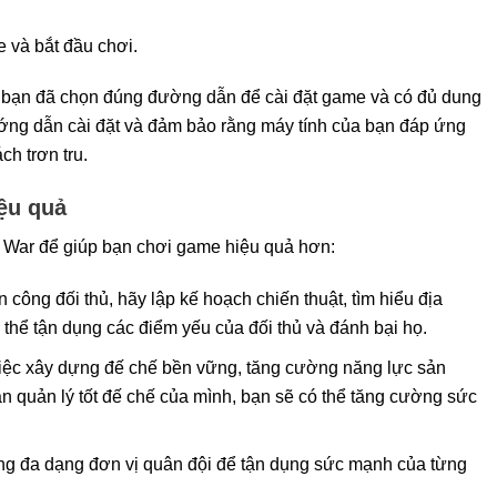
e và bắt đầu chơi.
ng bạn đã chọn đúng đường dẫn để cài đặt game và có đủ dung
ớng dẫn cài đặt và đảm bảo rằng máy tính của bạn đáp ứng
h trơn tru.
ệu quả
l War để giúp bạn chơi game hiệu quả hơn:
 công đối thủ, hãy lập kế hoạch chiến thuật, tìm hiểu địa
 thể tận dụng các điểm yếu của đối thủ và đánh bại họ.
iệc xây dựng đế chế bền vững, tăng cường năng lực sản
ạn quản lý tốt đế chế của mình, bạn sẽ có thể tăng cường sức
ng đa dạng đơn vị quân đội để tận dụng sức mạnh của từng