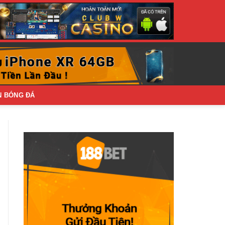
N BÓNG ĐÁ