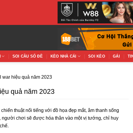
N
SOI CẦU SỐ ĐỀ
KÈO NHÀ CÁI
SOI KÈO
GÁI
TI
l war hiệu quả năm 2023
hiệu quả năm 2023
e chiến thuật nổi tiếng với đồ họa đẹp mắt, âm thanh sống
, người chơi sẽ được hóa thân vào một vị tướng, chỉ huy
chế.