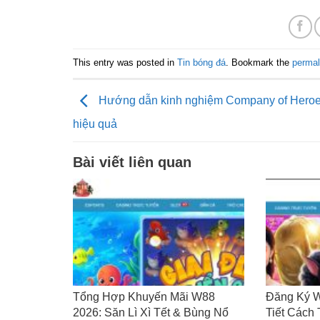
This entry was posted in
Tin bóng đá
. Bookmark the
permal
Hướng dẫn kinh nghiệm Company of Hero
hiệu quả
Bài viết liên quan
Tổng Hợp Khuyến Mãi W88
Đăng Ký 
2026: Săn Lì Xì Tết & Bùng Nổ
Tiết Cách