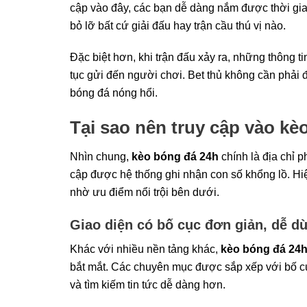
cập vào đây, các bạn dễ dàng nắm được thời gia
bỏ lỡ bất cứ giải đấu hay trận cầu thú vị nào.
Đặc biệt hơn, khi trận đấu xảy ra, những thông ti
tục gửi đến người chơi. Bet thủ không cần phải đ
bóng đá nóng hổi.
Tại sao nên truy cập vào kè
Nhìn chung,
kèo bóng đá 24h
chính là địa chỉ p
cập được hệ thống ghi nhận con số khổng lồ. Hi
nhờ ưu điểm nổi trội bên dưới.
Giao diện có bố cục đơn giản, dễ d
Khác với nhiều nền tảng khác,
kèo bóng đá 24
bắt mắt. Các chuyên mục được sắp xếp với bố c
và tìm kiếm tin tức dễ dàng hơn.