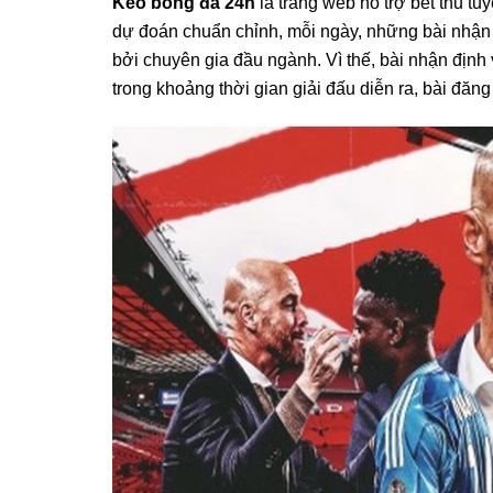
Kèo bóng đá 24h
là trang web hỗ trợ bet thủ tu
dự đoán chuẩn chỉnh, mỗi ngày, những bài nhận 
bởi chuyên gia đầu ngành. Vì thế, bài nhận định v
trong khoảng thời gian giải đấu diễn ra, bài đăn