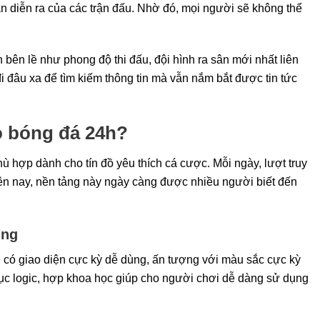
n diễn ra của các trận đấu. Nhờ đó, mọi người sẽ không thể
n bên lề như phong độ thi đấu, đội hình ra sân mới nhất liên
i đâu xa để tìm kiếm thông tin mà vẫn nắm bắt được tin tức
o bóng đá 24h?
hù hợp dành cho tín đồ yêu thích cá cược. Mỗi ngày, lượt truy
ện nay, nền tảng này ngày càng được nhiều người biết đến
ùng
h
có giao diện cực kỳ dễ dùng, ấn tượng với màu sắc cực kỳ
ục logic, hợp khoa học giúp cho người chơi dễ dàng sử dụng