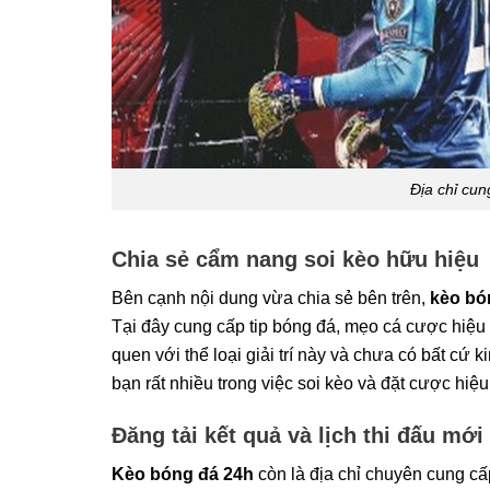
Địa chỉ cun
Chia sẻ cẩm nang soi kèo hữu hiệu
Bên cạnh nội dung vừa chia sẻ bên trên,
kèo bó
Tại đây cung cấp tip bóng đá, mẹo cá cược hiệu 
quen với thể loại giải trí này và chưa có bất cứ
bạn rất nhiều trong việc soi kèo và đặt cược hiệu
Đăng tải kết quả và lịch thi đấu mới
Kèo bóng đá 24h
còn là địa chỉ chuyên cung c