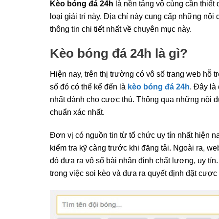
Kèo bóng đá 24h
là nền tảng vô cùng cần thiết 
loại giải trí này. Địa chỉ này cung cấp những nộ
thông tin chi tiết nhất về chuyên mục này.
Kèo bóng đá 24h là gì?
Hiện nay, trên thị trường có vô số trang web hỗ t
số đó có thể kể đến là
kèo bóng đá 24h
. Đây là
nhất dành cho cược thủ. Thông qua những nội d
chuẩn xác nhất.
Đơn vị có nguồn tin từ tổ chức uy tín nhất hiện 
kiểm tra kỹ càng trước khi đăng tải. Ngoài ra, 
đó đưa ra vô số bài nhận định chất lượng, uy tí
trong việc soi kèo và đưa ra quyết định đặt cược