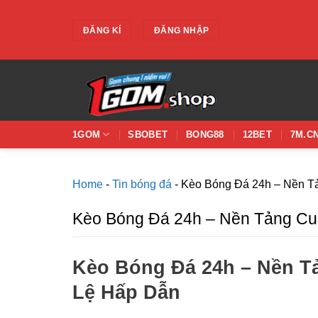
Skip
to
ĐĂNG KÍ
ĐĂNG NHẬP
content
1GOM
SBOBET
BONG88
12BET
7M.C
Home
-
Tin bóng đá
-
Kèo Bóng Đá 24h – Nền T
Kèo Bóng Đá 24h – Nền Tảng C
Kèo Bóng Đá 24h – Nền T
Lệ Hấp Dẫn