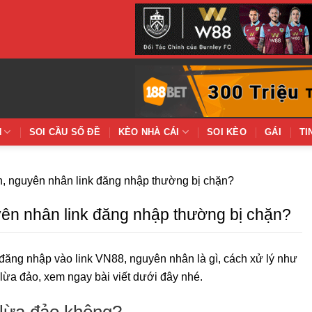
N
SOI CẦU SỐ ĐỀ
KÈO NHÀ CÁI
SOI KÈO
GÁI
TI
n, nguyên nhân link đăng nhập thường bị chặn?
yên nhân link đăng nhập thường bị chặn?
đăng nhập vào link VN88, nguyên nhân là gì, cách xử lý như
 lừa đảo, xem ngay bài viết dưới đây nhé.
 lừa đảo không?