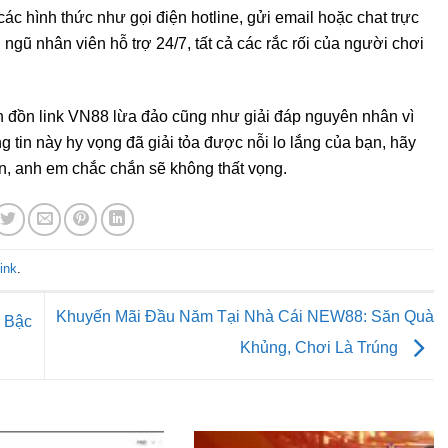
các hình thức như gọi điện hotline, gửi email hoặc chat trực
 ngũ nhân viên hỗ trợ 24/7, tất cả các rắc rối của người chơi
tin đồn link VN88 lừa đảo cũng như giải đáp nguyên nhân vì
 tin này hy vọng đã giải tỏa được nỗi lo lắng của bạn, hãy
n, anh em chắc chắn sẽ không thất vọng.
ink
.
Khuyến Mãi Đầu Năm Tại Nhà Cái NEW88: Săn Quà
 Bậc
Khủng, Chơi Là Trúng