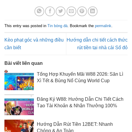
This entry was posted in
Tin bóng đá
. Bookmark the
permalink
.
Kèo phạt góc và những điều
Hướng dẫn chi tiết cách thức
cần biết
rút tiền tại nhà cái Số đỏ
Bài viết liên quan
Tổng Hợp Khuyến Mãi W88 2026: Săn Lì
Xì Tết & Bùng Nổ Cùng World Cup
Đăng Ký W88: Hướng Dẫn Chi Tiết Cách
Tạo Tài Khoản & Nhận Thưởng 100%
Hướng Dẫn Rút Tiền 12BET: Nhanh
Chóng & An Toàn