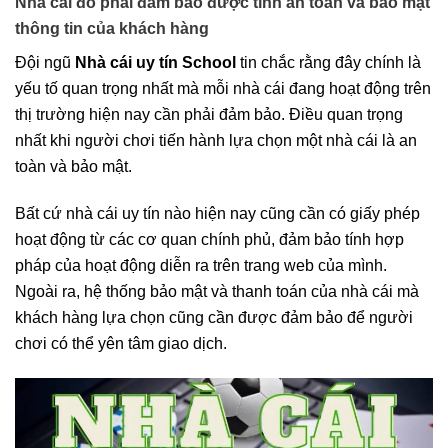
Nhà cái đó phải đảm bảo được tính an toàn và bảo mật
thông tin của khách hàng
Đội ngũ
Nhà cái uy tín School
tin chắc rằng đây chính là
yếu tố quan trọng nhất mà mỗi nhà cái đang hoạt động trên
thị trường hiện nay cần phải đảm bảo. Điều quan trọng
nhất khi người chơi tiến hành lựa chọn một nhà cái là an
toàn và bảo mật.
Bất cứ nhà cái uy tín nào hiện nay cũng cần có giấy phép
hoạt động từ các cơ quan chính phủ, đảm bảo tính hợp
pháp của hoạt động diễn ra trên trang web của mình.
Ngoài ra, hệ thống bảo mật và thanh toán của nhà cái mà
khách hàng lựa chọn cũng cần được đảm bảo để người
chơi có thể yên tâm giao dịch.