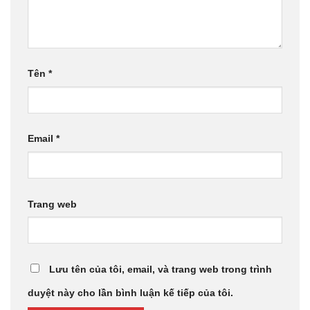
Tên
*
Email
*
Trang web
Lưu tên của tôi, email, và trang web trong trình
duyệt này cho lần bình luận kế tiếp của tôi.