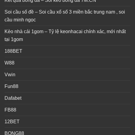
Kết quả bóng đá – Soi kèo bóng đá 7M.CN
Soi cầu số đề – Soi cầu xổ số 3 miền bắc trung nam , soi
cầu minh ngọc
Kèo nhà cái 1gom – Tỷ lệ keonhacai chính xác, mới nhất
tại 1gom
188BET
W88
Vwin
Fun88
Dafabet
FB88
12BET
BONG88