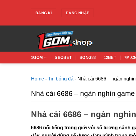
Skip
to
ĐĂNG KÍ
ĐĂNG NHẬP
content
1GOM
SBOBET
BONG88
12BET
7M.C
Home
-
Tin bóng đá
-
Nhà cái 6686 – ngàn nghì
Nhà cái 6686 – ngàn nghìn game
Nhà cái 6686 – ngàn nghì
6686 nổi tiếng trong giới với số lượng sảnh
đây, người dùng sẽ được đắm mình trong một 