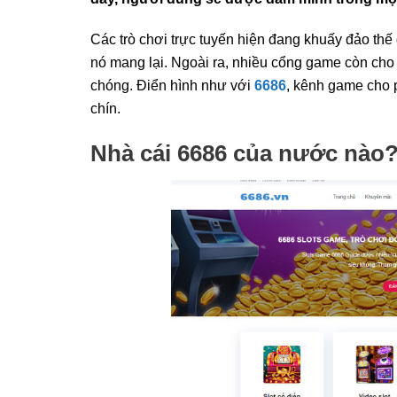
Các trò chơi trực tuyến hiện đang khuấy đảo thế g
nó mang lại. Ngoài ra, nhiều cổng game còn cho
chóng. Điển hình như với
6686
, kênh game cho p
chín.
Nhà cái 6686 của nước nào