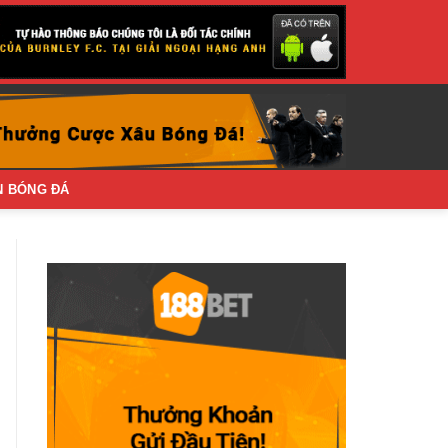
N BÓNG ĐÁ