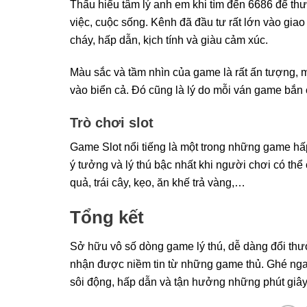
Thấu hiểu tâm lý anh em khi tìm đến 6686 để thư 
việc, cuộc sống. Kênh đã đầu tư rất lớn vào gia
cháy, hấp dẫn, kịch tính và giàu cảm xúc.
Màu sắc và tầm nhìn của game là rất ấn tượng, 
vào biển cả. Đó cũng là lý do mỗi ván game bắn 
Trò chơi slot
Game Slot nổi tiếng là một trong những game h
ý tưởng và lý thú bậc nhất khi người chơi có t
quả, trái cây, kẹo, ăn khế trả vàng,…
Tổng kết
Sở hữu vô số dòng game lý thú, dễ dàng đổi thưở
nhận được niềm tin từ những game thủ. Ghé ng
sôi động, hấp dẫn và tận hưởng những phút giây