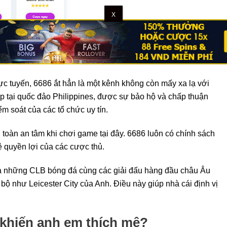
g những anh tài đến từ xứ Quốc đảo
ực tuyến, 6686 ắt hẳn là một kênh không còn mấy xa lạ với
lập tại quốc đảo Philippines, được sự bảo hộ và chấp thuận
ểm soát của các tổ chức uy tín.
 toàn an tâm khi chơi game tại đây. 6686 luôn có chính sách
ệ quyền lợi của các cược thủ.
của những CLB bóng đá cùng các giải đấu hàng đầu châu Âu
bộ như Leicester City của Anh. Điều này giúp nhà cái định vị
khiến anh em thích mê?