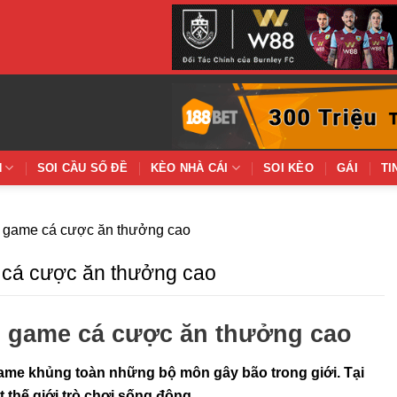
N
SOI CẦU SỐ ĐỀ
KÈO NHÀ CÁI
SOI KÈO
GÁI
TI
n game cá cược ăn thưởng cao
 cá cược ăn thưởng cao
n game cá cược ăn thưởng cao
 game khủng toàn những bộ môn gây bão trong giới. Tại
thế giới trò chơi sống động.