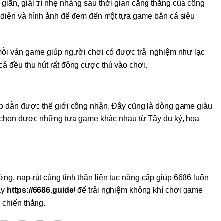
giãn, giải trí nhẹ nhàng sau thời gian căng thẳng của công
o diện và hình ảnh để đem đến một tựa game bắn cá siêu
mỗi ván game giúp người chơi có được trải nghiệm như lạc
cá đều thu hút rất đông cược thủ vào chơi.
ấp dẫn được thế giới công nhận. Đây cũng là dòng game giàu
hể chọn được những tựa game khác nhau từ Tây du ký, hoa
ng, nạp-rút cùng tinh thần liên tục nâng cấp giúp 6686 luôn
ay
https://6686.guide/
để trải nghiệm không khí chơi game
 chiến thắng.