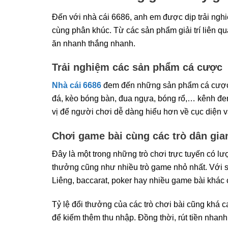
Đến với nhà cái 6686, anh em được dịp trải ngh
cùng phân khúc. Từ các sản phẩm giải trí liên q
ăn nhanh thắng nhanh.
Trải nghiệm các sản phẩm cá cược
Nhà cái 6686
đem đến những sản phẩm cá cược đ
đá, kèo bóng bàn, đua ngựa, bóng rổ,… kênh đem 
vị để người chơi dễ dàng hiểu hơn về cục diện v
Chơi game bài cùng các trò dân gia
Đây là một trong những trò chơi trực tuyến có lư
thưởng cũng như nhiều trò game nhỏ nhất. Với sả
Liêng, baccarat, poker hay nhiều game bài khác c
Tỷ lệ đổi thưởng của các trò chơi bài cũng khá 
để kiếm thêm thu nhập. Đồng thời, rút tiền nhan