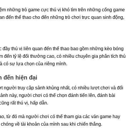
iệm những trò game cực thú vị khó tìm trên những cổng game
uan đến thể thao cho đến những trò chơi trực quan sinh động,
ầy thú vị liên quan đến thể thao bao gồm những kèo bóng
đến tỷ lệ đổi thưởng cao, có nhiều chuyên gia phân tích thú
à có sự lựa chọn của riêng mình.
n đến hiện đại
ợt người truy cập sảnh khủng nhất, có nhiều lượt chơi và đổi
nh này, người chơi có thể chọn đánh tiến lên, đánh bài
ũng rất thú vị, hấp dẫn.
cao, từ đó mà người chơi có thể tham gia các ván game hay
h chóng về tài khoản của mình sau khi chiến thắng.