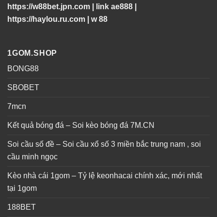
https://w88bet.jpn.com
|
link ae888
|
https://haylou.ru.com
|
w 88
1GOM.SHOP
BONG88
SBOBET
7mcn
Kết quả bóng đá – Soi kèo bóng đá 7M.CN
Soi cầu số đề – Soi cầu xổ số 3 miền bắc trung nam , soi
cầu minh ngọc
Kèo nhà cái 1gom – Tỷ lệ keonhacai chính xác, mới nhất
tại 1gom
188BET