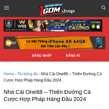
Skip
to
content
ĐĂNG NHẬP
ĐĂNG KÍ
Home
-
Tin bóng đá
-
Nhà Cái One88 – Thiên Đường Cá
Cược Hợp Pháp Hàng Đầu 2024
Nhà Cái One88 – Thiên Đường Cá
Cược Hợp Pháp Hàng Đầu 2024