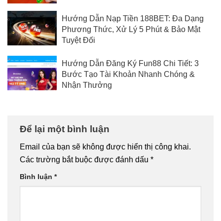
Hướng Dẫn Nạp Tiền 188BET: Đa Dạng
Phương Thức, Xử Lý 5 Phút & Bảo Mật
Tuyệt Đối
Hướng Dẫn Đăng Ký Fun88 Chi Tiết: 3
Bước Tạo Tài Khoản Nhanh Chóng &
Nhận Thưởng
Để lại một bình luận
Email của bạn sẽ không được hiển thị công khai.
Các trường bắt buộc được đánh dấu
*
Bình luận
*