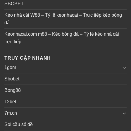
SBOBET
Kèo nhà cái W88 – Tỷ lệ keonhacai – Trực tiếp kèo bóng
đá
Keonhacai.com m88 – Kèo bóng đá – Tỷ lệ kèo nhà cái
trực tiếp
TRUY CẬP NHANH
1gom
Sbobet
Bong88
12bet
7m.cn
Soi cầu số đề