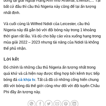
bóng tại giải Ngoại Hạng Anh như Arsenal, Everton,… Tại
bất cứ đâu thì cầu thủ Nigeria này cũng để lại ấn tượng
nhất định.
Và cuối cùng là Wilfred Ndidi của Leicester, cầu thủ
Nigeria này đã gắn bó với đội bóng này trong 1 khoảng
thời gian rất lâu. Và dù cho bầy cáo vừa xuống hạng trong
mùa giải 2022 – 2023 nhưng tài năng của Ndidi là không
thể phủ nhận.
Lời kết
Đó chính là những cầu thủ Nigeria ấn tượng nhất trong
quá khứ và cả hiện nay được tổng hợp bởi kênh trực tiếp
bóng đá
cà khịa tv
. Tất cả đã có những cống hiến chung
đối với bóng đá thế giới cũng như đối với đội tuyển Châu
Phi đầy ấn tượng này.