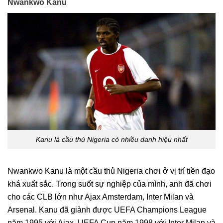
Nwankwo Kanu
Kanu là cầu thủ Nigeria có nhiều danh hiệu nhất
Nwankwo Kanu là một cầu thủ Nigeria chơi ở vị trí tiền đạo
khá xuất sắc. Trong suốt sự nghiệp của mình, anh đã chơi
cho các CLB lớn như Ajax Amsterdam, Inter Milan và
Arsenal. Kanu đã giành được UEFA Champions League
năm 1995 với Ajax, UEFA Cup năm 1998 với Inter Milan và