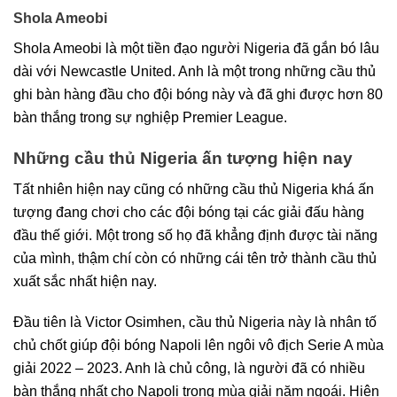
Shola Ameobi
Shola Ameobi là một tiền đạo người Nigeria đã gắn bó lâu
dài với Newcastle United. Anh là một trong những cầu thủ
ghi bàn hàng đầu cho đội bóng này và đã ghi được hơn 80
bàn thắng trong sự nghiệp Premier League.
Những cầu thủ Nigeria ấn tượng hiện nay
Tất nhiên hiện nay cũng có những cầu thủ Nigeria khá ấn
tượng đang chơi cho các đội bóng tại các giải đấu hàng
đầu thế giới. Một trong số họ đã khẳng định được tài năng
của mình, thậm chí còn có những cái tên trở thành cầu thủ
xuất sắc nhất hiện nay.
Đầu tiên là Victor Osimhen, cầu thủ Nigeria này là nhân tố
chủ chốt giúp đội bóng Napoli lên ngôi vô địch Serie A mùa
giải 2022 – 2023. Anh là chủ công, là người đã có nhiều
bàn thắng nhất cho Napoli trong mùa giải năm ngoái. Hiện