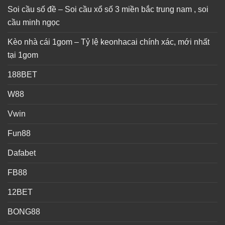
Soi cầu số đề – Soi cầu xổ số 3 miền bắc trung nam , soi
cầu minh ngọc
Kèo nhà cái 1gom – Tỷ lệ keonhacai chính xác, mới nhất
tại 1gom
188BET
W88
Vwin
Fun88
Dafabet
FB88
12BET
BONG88