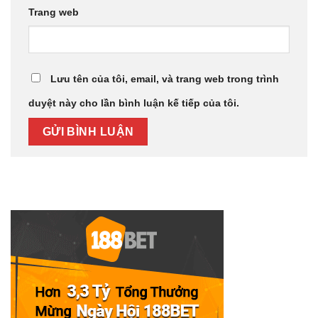
Trang web
Lưu tên của tôi, email, và trang web trong trình
duyệt này cho lần bình luận kế tiếp của tôi.