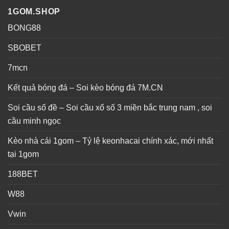
1GOM.SHOP
BONG88
SBOBET
7mcn
Kết quả bóng đá – Soi kèo bóng đá 7M.CN
Soi cầu số đề – Soi cầu xổ số 3 miền bắc trung nam , soi
cầu minh ngọc
Kèo nhà cái 1gom – Tỷ lệ keonhacai chính xác, mới nhất
tại 1gom
188BET
W88
Vwin