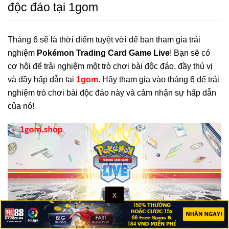
độc đáo tại 1gom
Tháng 6 sẽ là thời điểm tuyệt vời để bạn tham gia trải
nghiệm
Pokémon Trading Card Game Live
! Bạn sẽ có
cơ hội để trải nghiệm một trò chơi bài độc đáo, đầy thú vị
và đầy hấp dẫn tại
1gom
. Hãy tham gia vào tháng 6 để trải
nghiệm trò chơi bài độc đáo này và cảm nhận sự hấp dẫn
của nó!