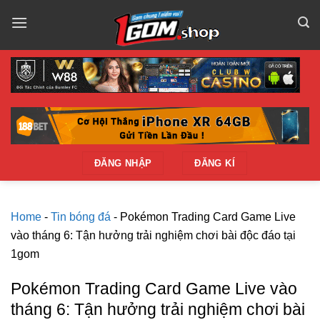
Skip
to
content
ĐĂNG NHẬP
ĐĂNG KÍ
Home
-
Tin bóng đá
-
Pokémon Trading Card Game Live
vào tháng 6: Tận hưởng trải nghiệm chơi bài độc đáo tại
1gom
Pokémon Trading Card Game Live vào
tháng 6: Tận hưởng trải nghiệm chơi bài