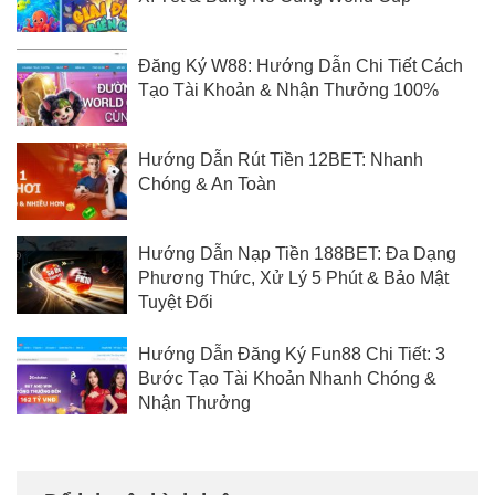
Đăng Ký W88: Hướng Dẫn Chi Tiết Cách
Tạo Tài Khoản & Nhận Thưởng 100%
Hướng Dẫn Rút Tiền 12BET: Nhanh
Chóng & An Toàn
Hướng Dẫn Nạp Tiền 188BET: Đa Dạng
Phương Thức, Xử Lý 5 Phút & Bảo Mật
Tuyệt Đối
Hướng Dẫn Đăng Ký Fun88 Chi Tiết: 3
Bước Tạo Tài Khoản Nhanh Chóng &
Nhận Thưởng