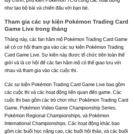
tùy chỉnh, phụ kiện Pokémon TCG cùng các hoạt động
như tạo bộ bài và chiến đấu với bạn bè.
Tham gia các sự kiện Pokémon Trading Card
Game Live trong tháng
Tháng này, các fan hâm mộ Pokémon Trading Card Game
sẽ có cơ hội tham gia vào các sự kiện Pokémon Trading
Card Game Live. Sự kiện này được tổ chức trên toàn thế
giới và là cơ hội để các fan hâm mộ có thể giao lưu với
nhau và tham gia vào các cuộc thi.
Các sự kiện Pokémon Trading Card Game Live bao gồm
các cuộc thi và các hoạt động liên quan đến game. Các
cuộc thi bao gồm các trò chơi như: Pokémon Trading Card
Game, Pokémon Video Game Championship Series,
Pokémon Regional Championships, và Pokémon
International Championships. Các hoạt động khác bao
gồm các buổi học nâng cao, các buổi hội thảo, và các buổi