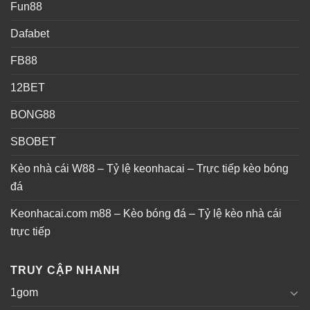
Fun88
Dafabet
FB88
12BET
BONG88
SBOBET
Kèo nhà cái W88 – Tỷ lệ keonhacai – Trực tiếp kèo bóng
đá
Keonhacai.com m88 – Kèo bóng đá – Tỷ lệ kèo nhà cái
trực tiếp
TRUY CẬP NHANH
1gom