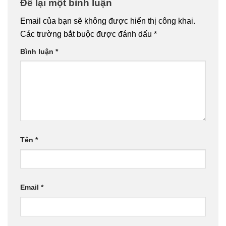
Để lại một bình luận
Email của bạn sẽ không được hiển thị công khai.
Các trường bắt buộc được đánh dấu
*
Bình luận
*
Tên
*
Email
*