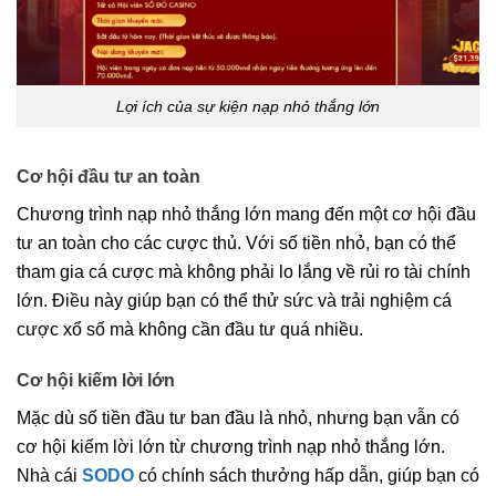
Lợi ích của sự kiện nạp nhỏ thắng lớn
Cơ hội đầu tư an toàn
Chương trình nạp nhỏ thắng lớn mang đến một cơ hội đầu
tư an toàn cho các cược thủ. Với số tiền nhỏ, bạn có thể
tham gia cá cược mà không phải lo lắng về rủi ro tài chính
lớn. Điều này giúp bạn có thể thử sức và trải nghiệm cá
cược xổ số mà không cần đầu tư quá nhiều.
Cơ hội kiếm lời lớn
Mặc dù số tiền đầu tư ban đầu là nhỏ, nhưng bạn vẫn có
cơ hội kiếm lời lớn từ chương trình nạp nhỏ thắng lớn.
Nhà cái
SODO
có chính sách thưởng hấp dẫn, giúp bạn có