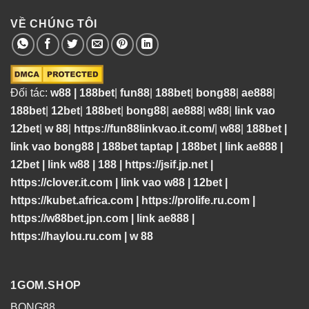
VỀ CHÚNG TÔI
Đối tác:
w88
|
188bet
|
fun88
|
188bet
|
bong88
|
ae888
|
188bet
|
12bet
|
188bet
|
bong88
|
ae888
|
w88
|
link vao
12bet
|
w 88
|
https://fun88linkvao.it.com/
|
w88
|
188bet
|
link vao bong88
|
188bet taptap
|
188bet
|
link ae888
|
12bet
|
link w88
|
188
|
https://jsif.jp.net
|
https://clover.it.com
|
link vao w88
|
12bet
|
https://kubet.africa.com
|
https://prolife.ru.com
|
https://w88bet.jpn.com
|
link ae888
|
https://haylou.ru.com
|
w 88
1GOM.SHOP
BONG88