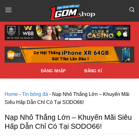
Skip
to
content
ĐĂNG NHẬP
ĐĂNG KÍ
Home
-
Tin bóng đá
-
Nạp Nhỏ Thắng Lớn – Khuyến Mãi
Siêu Hấp Dẫn Chỉ Có Tại SODO66!
Nạp Nhỏ Thắng Lớn – Khuyến Mãi Siêu
Hấp Dẫn Chỉ Có Tại SODO66!