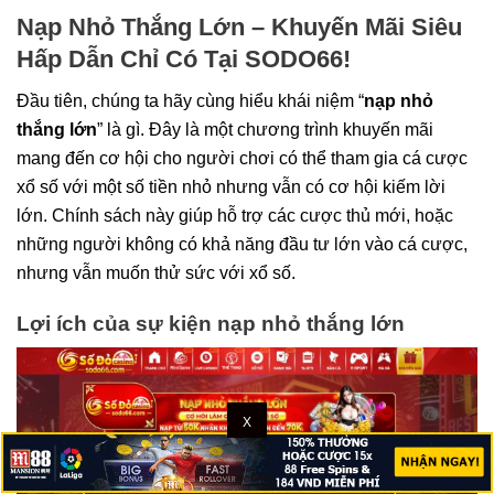
Nạp Nhỏ Thắng Lớn – Khuyến Mãi Siêu
Hấp Dẫn Chỉ Có Tại SODO66!
Đầu tiên, chúng ta hãy cùng hiểu khái niệm “
nạp nhỏ
thắng lớn
” là gì. Đây là một chương trình khuyến mãi
mang đến cơ hội cho người chơi có thể tham gia cá cược
xổ số với một số tiền nhỏ nhưng vẫn có cơ hội kiếm lời
lớn. Chính sách này giúp hỗ trợ các cược thủ mới, hoặc
những người không có khả năng đầu tư lớn vào cá cược,
nhưng vẫn muốn thử sức với xổ số.
Lợi ích của sự kiện nạp nhỏ thắng lớn