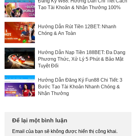
Đăng Ký W88: Hướng Dẫn Chi Tiết Cách
Tạo Tài Khoản & Nhận Thưởng 100%
Hướng Dẫn Rút Tiền 12BET: Nhanh
Chóng & An Toàn
Hướng Dẫn Nạp Tiền 188BET: Đa Dạng
Phương Thức, Xử Lý 5 Phút & Bảo Mật
Tuyệt Đối
Hướng Dẫn Đăng Ký Fun88 Chi Tiết: 3
Bước Tạo Tài Khoản Nhanh Chóng &
Nhận Thưởng
Để lại một bình luận
Email của bạn sẽ không được hiển thị công khai.