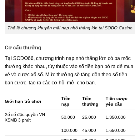
Thể lệ chương khuyến mãi nạp nhỏ thắng lớn tại SODO Casino
Cơ cấu thưởng
Tại SODO66, chương trình nạp nhỏ thắng lớn có ba mốc
thưởng khác nhau, tùy thuộc vào số tiền bạn bỏ ra để mua
vé và cược xổ số. Mức thưởng sẽ tăng dần theo số tiền
bạn cược, tạo ra các cơ hội mới cho bạn.
Tiền
Tiền
Tiền cược
Giới hạn trò chơi
nạp
thưởng
yêu cầu
Xổ số độc quyền VN
50.000
25.000
1.350.000
XSMB 3 phút
100.000
45.000
1.650.000