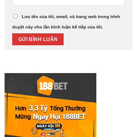
Lưu tên của tôi, email, và trang web trong trình
duyệt này cho lần bình luận kế tiếp của tôi.