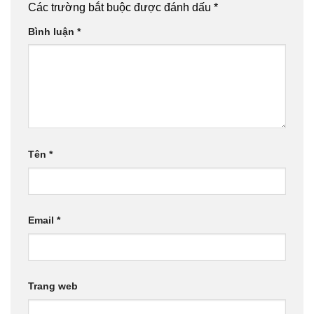
Các trường bắt buộc được đánh dấu
*
Bình luận
*
Tên
*
Email
*
Trang web