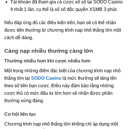
Tài khoản đã tham gia cá cược xổ số tại SODO Casino
ít nhất 1 lần, cụ thể là xổ số độc quyền XSMB 3 phút.
Nếu đáp ứng đủ các điều kiện trên, bạn sẽ có thể nhận
được tiền thưởng từ chương trình nạp nhỏ thắng lớn một
cách dễ dàng.
Càng nạp nhiều thưởng càng lớn
Thưởng nhiều hơn khi cược nhiều hơn
Một trong những điểm đặc biệt của chương trình nạp nhỏ
thắng lớn tại
SODO Casino
là mức thưởng sẽ tăng lên
theo số tiền bạn cược. Điều này đảm bảo rằng những
cược thủ có mức đầu tư lớn hơn sẽ nhận được phần
thưởng xứng đáng.
Cơ hội liên tục
Chương trình nạp nhỏ thắng lớn không chỉ áp dụng một