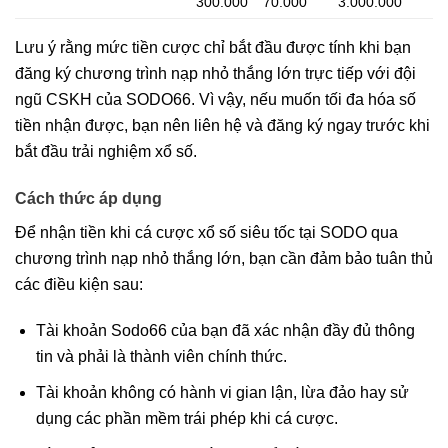
300.000
70.000
3.000.000
Lưu ý rằng mức tiền cược chỉ bắt đầu được tính khi bạn
đăng ký chương trình nạp nhỏ thắng lớn trực tiếp với đội
ngũ CSKH của SODO66. Vì vậy, nếu muốn tối đa hóa số
tiền nhận được, bạn nên liên hệ và đăng ký ngay trước khi
bắt đầu trải nghiệm xổ số.
Cách thức áp dụng
Để nhận tiền khi cá cược xổ số siêu tốc tại SODO qua
chương trình nạp nhỏ thắng lớn, bạn cần đảm bảo tuân thủ
các điều kiện sau:
Tài khoản Sodo66 của bạn đã xác nhận đầy đủ thông
tin và phải là thành viên chính thức.
Tài khoản không có hành vi gian lận, lừa đảo hay sử
dụng các phần mềm trái phép khi cá cược.