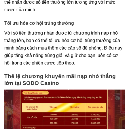
thể nhận được số tiền thưởng lớn tương ứng với mức
cược của mình.
Tối ưu hóa cơ hội trúng thưởng
Với số tiền thưởng nhận được từ chương trình nạp nhỏ
thắng lớn, bạn có thể tối ưu hóa cơ hội trúng thưởng của
mình bằng cách mua thêm các cặp số đề phòng. Điều này
giúp tăng khả năng trúng giải và giữ cho bạn luôn có cơ
hội trong các phiên cược tiếp theo.
Thể lệ chương khuyến mãi nạp nhỏ thắng
lớn tại SODO Casino