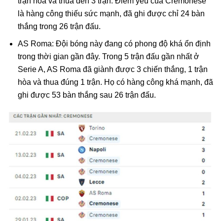
trận hòa và thua đến 3 trận. Điểm yếu của Cremonese
là hàng công thiếu sức mạnh, đã ghi được chỉ 24 bàn
thắng trong 26 trận đấu.
AS Roma: Đội bóng này đang có phong độ khá ổn định
trong thời gian gần đây. Trong 5 trận đấu gần nhất ở
Serie A, AS Roma đã giành được 3 chiến thắng, 1 trận
hòa và thua đúng 1 trận. Họ có hàng công khá mạnh, đã
ghi được 53 bàn thắng sau 26 trận đấu.