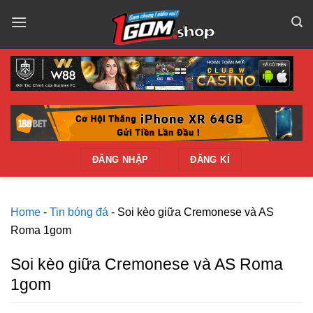
Skip
to
content
ĐĂNG NHẬP
ĐĂNG KÍ
Home
-
Tin bóng đá
-
Soi kèo giữa Cremonese và AS
Roma 1gom
Soi kèo giữa Cremonese và AS Roma
1gom