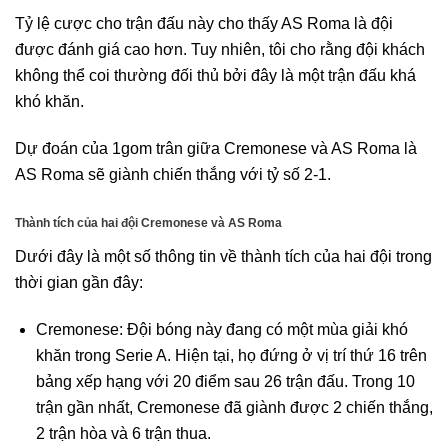
Tỷ lệ cược cho trận đấu này cho thấy AS Roma là đội
được đánh giá cao hơn. Tuy nhiên, tôi cho rằng đội khách
không thể coi thường đối thủ bởi đây là một trận đấu khá
khó khăn.
Dự đoán của 1gom trân giữa Cremonese và AS Roma là
AS Roma sẽ giành chiến thắng với tỷ số 2-1.
Thành tích của hai đội Cremonese và AS Roma
Dưới đây là một số thông tin về thành tích của hai đội trong
thời gian gần đây:
Cremonese: Đội bóng này đang có một mùa giải khó
khăn trong Serie A. Hiện tại, họ đứng ở vị trí thứ 16 trên
bảng xếp hạng với 20 điểm sau 26 trận đấu. Trong 10
trận gần nhất, Cremonese đã giành được 2 chiến thắng,
2 trận hòa và 6 trận thua.