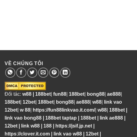
VỀ CHÚNG TÔI
Đối tác:
w88
|
188bet
|
fun88
|
188bet
|
bong88
|
ae888
|
188bet
|
12bet
|
188bet
|
bong88
|
ae888
|
w88
|
link vao
12bet
|
w 88
|
https://fun88linkvao.it.com/
|
w88
|
188bet
|
link vao bong88
|
188bet taptap
|
188bet
|
link ae888
|
12bet
|
link w88
|
188
|
https://jsif.jp.net
|
https://clover.it.com
|
link vao w88
|
12bet
|