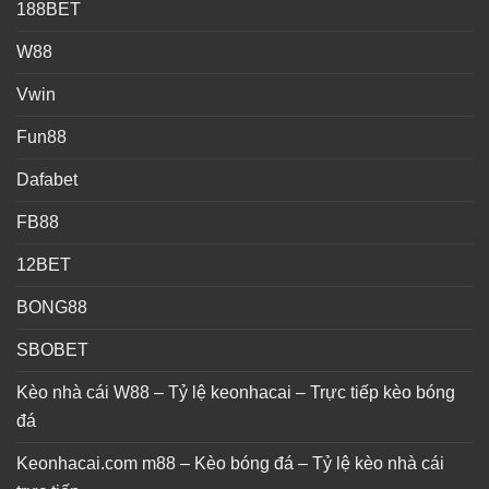
188BET
W88
Vwin
Fun88
Dafabet
FB88
12BET
BONG88
SBOBET
Kèo nhà cái W88 – Tỷ lệ keonhacai – Trực tiếp kèo bóng
đá
Keonhacai.com m88 – Kèo bóng đá – Tỷ lệ kèo nhà cái