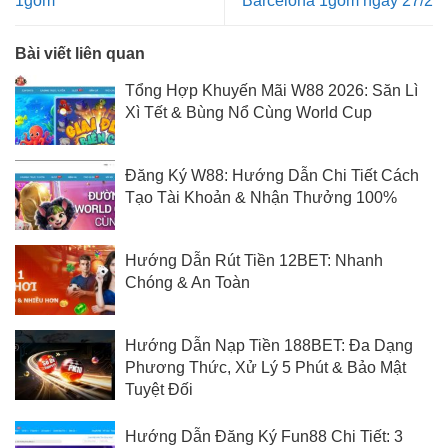
1gom
Barcelona 1gom ngày 27/2
Bài viết liên quan
Tổng Hợp Khuyến Mãi W88 2026: Săn Lì
Xì Tết & Bùng Nổ Cùng World Cup
Đăng Ký W88: Hướng Dẫn Chi Tiết Cách
Tạo Tài Khoản & Nhận Thưởng 100%
Hướng Dẫn Rút Tiền 12BET: Nhanh
Chóng & An Toàn
Hướng Dẫn Nạp Tiền 188BET: Đa Dạng
Phương Thức, Xử Lý 5 Phút & Bảo Mật
Tuyệt Đối
Hướng Dẫn Đăng Ký Fun88 Chi Tiết: 3