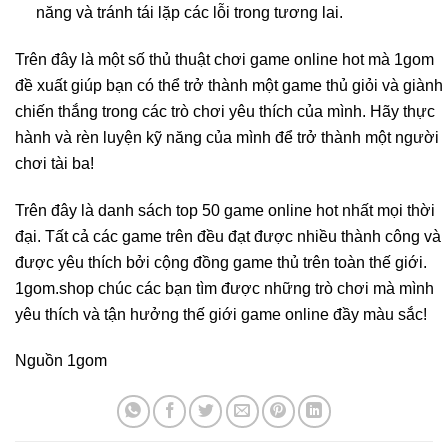
năng và tránh tái lặp các lỗi trong tương lai.
Trên đây là một số thủ thuật chơi game online hot mà 1gom
đề xuất giúp bạn có thể trở thành một game thủ giỏi và giành
chiến thắng trong các trò chơi yêu thích của mình. Hãy thực
hành và rèn luyện kỹ năng của mình để trở thành một người
chơi tài ba!
Trên đây là danh sách top 50 game online hot nhất mọi thời
đại. Tất cả các game trên đều đạt được nhiều thành công và
được yêu thích bởi cộng đồng game thủ trên toàn thế giới.
1gom.shop chúc các bạn tìm được những trò chơi mà mình
yêu thích và tận hưởng thế giới game online đầy màu sắc!
Nguồn 1gom