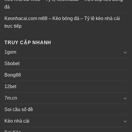
đá
Keonhacai.com m88 – Kèo bóng đá – Tỷ lệ kèo nhà cái
trực tiếp
TRUY CẬP NHANH
1gom
Sbobet
Bong88
12bet
7m.cn
Soi cầu số đề
Kèo nhà cái