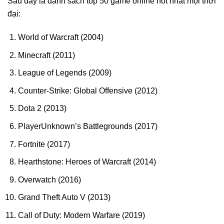
Sau đây là danh sách top 50 game online hot nhất mọi thời
đại:
World of Warcraft (2004)
Minecraft (2011)
League of Legends (2009)
Counter-Strike: Global Offensive (2012)
Dota 2 (2013)
PlayerUnknown’s Battlegrounds (2017)
Fortnite (2017)
Hearthstone: Heroes of Warcraft (2014)
Overwatch (2016)
Grand Theft Auto V (2013)
Call of Duty: Modern Warfare (2019)