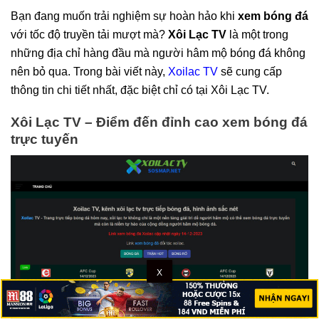
Bạn đang muốn trải nghiệm sự hoàn hảo khi
xem bóng đá
với tốc độ truyền tải mượt mà?
Xôi Lạc TV
là một trong
những địa chỉ hàng đầu mà người hâm mộ bóng đá không
nên bỏ qua. Trong bài viết này,
Xoilac TV
sẽ cung cấp
thông tin chi tiết nhất, đặc biệt chỉ có tại Xôi Lạc TV.
Xôi Lạc TV – Điểm đến đỉnh cao xem bóng đá
trực tuyến