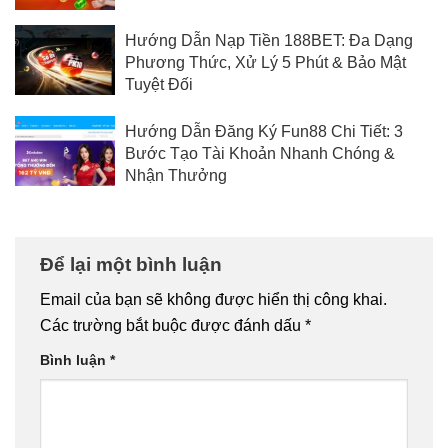
Hướng Dẫn Nạp Tiền 188BET: Đa Dạng
Phương Thức, Xử Lý 5 Phút & Bảo Mật
Tuyệt Đối
Hướng Dẫn Đăng Ký Fun88 Chi Tiết: 3
Bước Tạo Tài Khoản Nhanh Chóng &
Nhận Thưởng
Để lại một bình luận
Email của bạn sẽ không được hiển thị công khai.
Các trường bắt buộc được đánh dấu
*
Bình luận
*