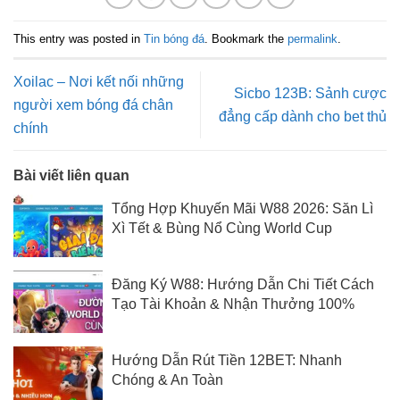
This entry was posted in
Tin bóng đá
. Bookmark the
permalink
.
Xoilac – Nơi kết nối những
Sicbo 123B: Sảnh cược
người xem bóng đá chân
đẳng cấp dành cho bet thủ
chính
Bài viết liên quan
Tổng Hợp Khuyến Mãi W88 2026: Săn Lì
Xì Tết & Bùng Nổ Cùng World Cup
Đăng Ký W88: Hướng Dẫn Chi Tiết Cách
Tạo Tài Khoản & Nhận Thưởng 100%
Hướng Dẫn Rút Tiền 12BET: Nhanh
Chóng & An Toàn