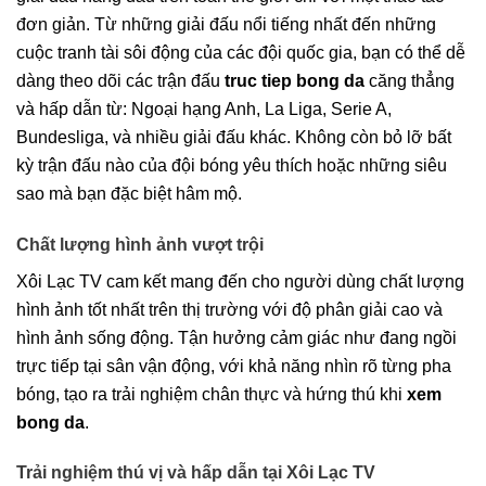
đơn giản. Từ những giải đấu nổi tiếng nhất đến những
cuộc tranh tài sôi động của các đội quốc gia, bạn có thể dễ
dàng theo dõi các trận đấu
truc tiep bong da
căng thẳng
và hấp dẫn từ: Ngoại hạng Anh, La Liga, Serie A,
Bundesliga, và nhiều giải đấu khác. Không còn bỏ lỡ bất
kỳ trận đấu nào của đội bóng yêu thích hoặc những siêu
sao mà bạn đặc biệt hâm mộ.
Chất lượng hình ảnh vượt trội
Xôi Lạc TV cam kết mang đến cho người dùng chất lượng
hình ảnh tốt nhất trên thị trường với độ phân giải cao và
hình ảnh sống động. Tận hưởng cảm giác như đang ngồi
trực tiếp tại sân vận động, với khả năng nhìn rõ từng pha
bóng, tạo ra trải nghiệm chân thực và hứng thú khi
xem
bong da
.
Trải nghiệm thú vị và hấp dẫn tại Xôi Lạc TV