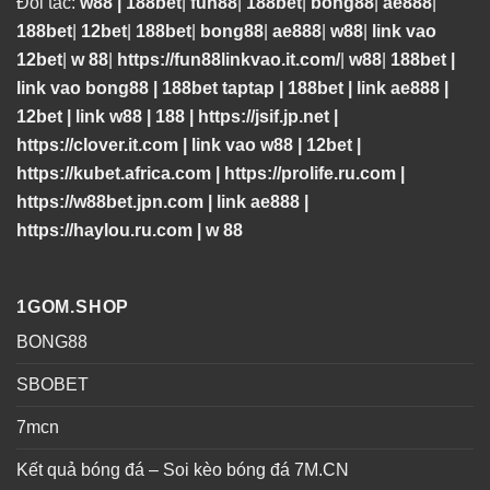
Đối tác:
w88
|
188bet
|
fun88
|
188bet
|
bong88
|
ae888
|
188bet
|
12bet
|
188bet
|
bong88
|
ae888
|
w88
|
link vao
12bet
|
w 88
|
https://fun88linkvao.it.com/
|
w88
|
188bet
|
link vao bong88
|
188bet taptap
|
188bet
|
link ae888
|
12bet
|
link w88
|
188
|
https://jsif.jp.net
|
https://clover.it.com
|
link vao w88
|
12bet
|
https://kubet.africa.com
|
https://prolife.ru.com
|
https://w88bet.jpn.com
|
link ae888
|
https://haylou.ru.com
|
w 88
1GOM.SHOP
BONG88
SBOBET
7mcn
Kết quả bóng đá – Soi kèo bóng đá 7M.CN