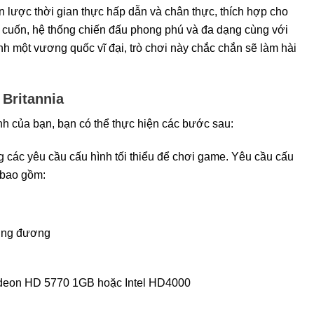
iến lược thời gian thực hấp dẫn và chân thực, thích hợp cho
lôi cuốn, hệ thống chiến đấu phong phú và đa dạng cùng với
nh một vương quốc vĩ đại, trò chơi này chắc chắn sẽ làm hài
Britannia
ính của bạn, bạn có thể thực hiện các bước sau:
các yêu cầu cấu hình tối thiểu để chơi game. Yêu cầu cấu
a bao gồm:
ương đương
eon HD 5770 1GB hoặc Intel HD4000