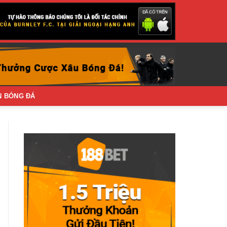
N BÓNG ĐÁ