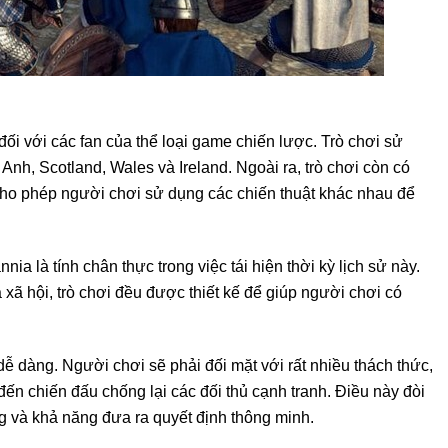
 đối với các fan của thể loại game chiến lược. Trò chơi sử
 Anh, Scotland, Wales và Ireland. Ngoài ra, trò chơi còn có
cho phép người chơi sử dụng các chiến thuật khác nhau để
a là tính chân thực trong việc tái hiện thời kỳ lịch sử này.
 xã hội, trò chơi đều được thiết kế để giúp người chơi có
dễ dàng. Người chơi sẽ phải đối mặt với rất nhiều thách thức,
đến chiến đấu chống lại các đối thủ cạnh tranh. Điều này đòi
g và khả năng đưa ra quyết định thông minh.