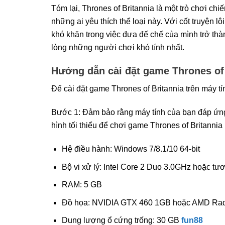
Tóm lại, Thrones of Britannia là một trò chơi ch
những ai yêu thích thể loại này. Với cốt truyện 
khó khăn trong việc đưa đế chế của mình trở thà
lòng những người chơi khó tính nhất.
Hướng dẫn cài đặt game Thrones of 
Để cài đặt game Thrones of Britannia trên máy t
Bước 1: Đảm bảo rằng máy tính của bạn đáp ứng 
hình tối thiểu để chơi game Thrones of Britanni
Hệ điều hành: Windows 7/8.1/10 64-bit
Bộ vi xử lý: Intel Core 2 Duo 3.0GHz hoặc t
RAM: 5 GB
Đồ họa: NVIDIA GTX 460 1GB hoặc AMD Rad
Dung lượng ổ cứng trống: 30 GB
fun88