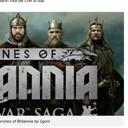
ành một đế chế vĩ đại.
rones of Britannia tại 1gom