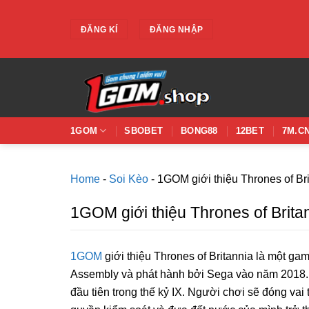
Skip
to
ĐĂNG KÍ
ĐĂNG NHẬP
content
1GOM
SBOBET
BONG88
12BET
7M.C
Home
-
Soi Kèo
-
1GOM giới thiệu Thrones of Br
1GOM giới thiệu Thrones of Brit
1GOM
giới thiệu Thrones of Britannia là một gam
Assembly và phát hành bởi Sega vào năm 2018. 
đầu tiên trong thế kỷ IX. Người chơi sẽ đóng vai