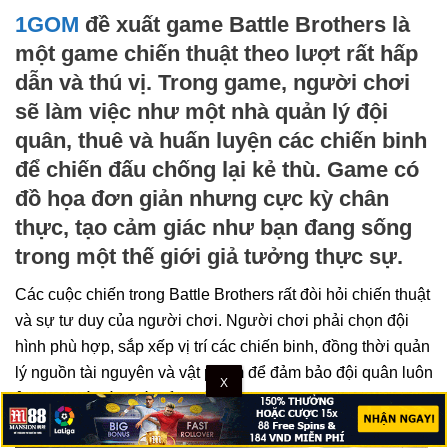
1GOM
đề xuất game Battle Brothers là
một game chiến thuật theo lượt rất hấp
dẫn và thú vị. Trong game, người chơi
sẽ làm việc như một nhà quản lý đội
quân, thuê và huấn luyện các chiến binh
để chiến đấu chống lại kẻ thù. Game có
đồ họa đơn giản nhưng cực kỳ chân
thực, tạo cảm giác như bạn đang sống
trong một thế giới giả tưởng thực sự.
Các cuộc chiến trong Battle Brothers rất đòi hỏi chiến thuật
và sự tư duy của người chơi. Người chơi phải chọn đội
hình phù hợp, sắp xếp vị trí các chiến binh, đồng thời quản
lý nguồn tài nguyên và vật phẩm để đảm bảo đội quân luôn
ở trạng thái tốt nhất để chiến đấu.