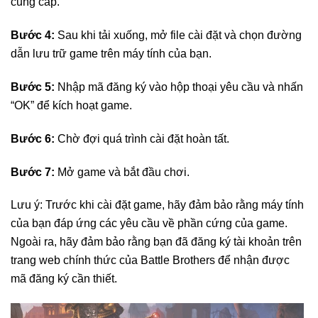
cung cấp.
Bước 4:
Sau khi tải xuống, mở file cài đặt và chọn đường
dẫn lưu trữ game trên máy tính của bạn.
Bước 5:
Nhập mã đăng ký vào hộp thoại yêu cầu và nhấn
“OK” để kích hoạt game.
Bước 6:
Chờ đợi quá trình cài đặt hoàn tất.
Bước 7:
Mở game và bắt đầu chơi.
Lưu ý: Trước khi cài đặt game, hãy đảm bảo rằng máy tính
của bạn đáp ứng các yêu cầu về phần cứng của game.
Ngoài ra, hãy đảm bảo rằng bạn đã đăng ký tài khoản trên
trang web chính thức của Battle Brothers để nhận được
mã đăng ký cần thiết.