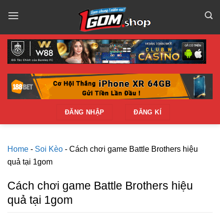
Skip
to
content
ĐĂNG NHẬP
ĐĂNG KÍ
Home
-
Soi Kèo
-
Cách chơi game Battle Brothers hiệu
quả tại 1gom
Cách chơi game Battle Brothers hiệu
quả tại 1gom