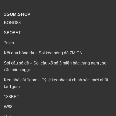
1GOM.SHOP
BONG88
SBOBET
7mcn
Kết quả bóng đá – Soi kèo bóng đá 7M.CN
Soi cầu số đề – Soi cầu xổ số 3 miền bắc trung nam , soi
cầu minh ngọc
Kèo nhà cái 1gom – Tỷ lệ keonhacai chính xác, mới nhất
tại 1gom
188BET
W88