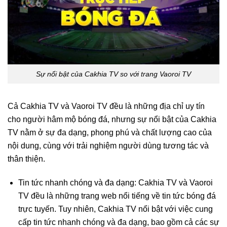
Sự nổi bật của Cakhia TV so với trang Vaoroi TV
Cả Cakhia TV và Vaoroi TV đều là những địa chỉ uy tín
cho người hâm mộ bóng đá, nhưng sự nổi bật của Cakhia
TV nằm ở sự đa dạng, phong phú và chất lượng cao của
nội dung, cùng với trải nghiệm người dùng tương tác và
thân thiện.
Tin tức nhanh chóng và đa dạng: Cakhia TV và Vaoroi
TV đều là những trang web nổi tiếng về tin tức bóng đá
trực tuyến. Tuy nhiên, Cakhia TV nổi bật với việc cung
cấp tin tức nhanh chóng và đa dạng, bao gồm cả các sự