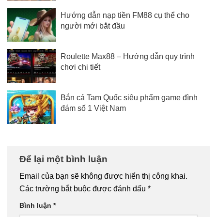
Hướng dẫn nạp tiền FM88 cụ thể cho
người mới bắt đầu
Roulette Max88 – Hướng dẫn quy trình
chơi chi tiết
Bắn cá Tam Quốc siêu phẩm game đình
đám số 1 Việt Nam
Để lại một bình luận
Email của bạn sẽ không được hiển thị công khai.
Các trường bắt buộc được đánh dấu
*
Bình luận
*