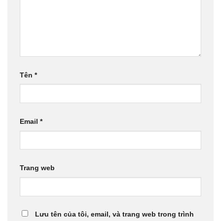
Tên
*
Email
*
Trang web
Lưu tên của tôi, email, và trang web trong trình