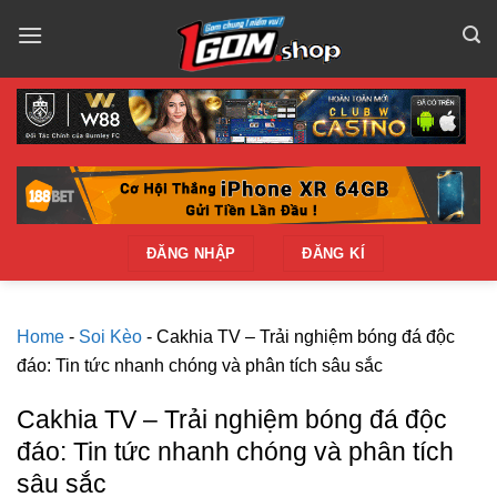
Skip
to
content
ĐĂNG NHẬP
ĐĂNG KÍ
Home
-
Soi Kèo
-
Cakhia TV – Trải nghiệm bóng đá độc
đáo: Tin tức nhanh chóng và phân tích sâu sắc
Cakhia TV – Trải nghiệm bóng đá độc
đáo: Tin tức nhanh chóng và phân tích
sâu sắc