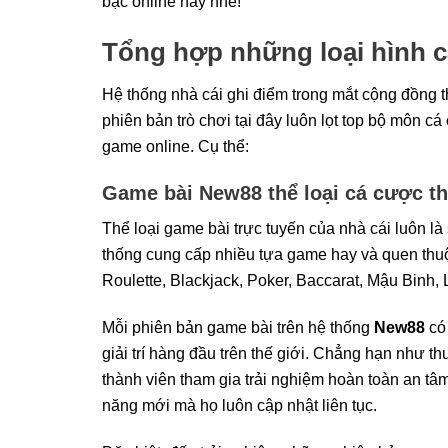
bạc online này nhé!
Tổng hợp những loại hình c
Hệ thống nhà cái ghi điểm trong mắt cộng đồng th
phiên bản trò chơi tại đây luôn lọt top bộ môn 
game online. Cụ thể:
Game bài New88 thể loại cá cược th
Thể loại game bài trực tuyến của nhà cái luôn l
thống cung cấp nhiều tựa game hay và quen thuộ
Roulette, Blackjack, Poker, Baccarat, Mậu Binh
Mỗi phiên bản game bài trên hệ thống
New88
có
giải trí hàng đầu trên thế giới. Chẳng hạn như
thành viên tham gia trải nghiệm hoàn toàn an tâ
năng mới mà họ luôn cập nhật liên tục.