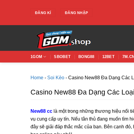
Skip
to
ĐĂNG KÍ
ĐĂNG NHẬP
content
1GOM
SBOBET
BONG88
12BET
7M.C
Home
-
Soi Kèo
-
Casino New88 Đa Dạng Các L
Casino New88 Đa Dạng Các Loại
New88 cc
là một trong những thương hiệu nổi ti
vụ cung cấp uy tín. Nếu tân thủ đang muốn tìm hiể
đây sẽ giải đáp thắc mắc của bạn. Bên cạnh đó, 