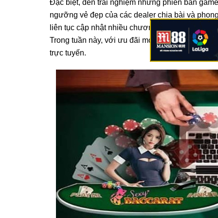
Đặc biệt, đến trải nghiệm những phiên bản game
ngưỡng vẻ đẹp của các dealer chia bài và phong
liên tục cập nhật nhiều chương trình khuyến mãi 
Trong tuần này, với ưu đãi mới nhất là voucher t
trực tuyến.