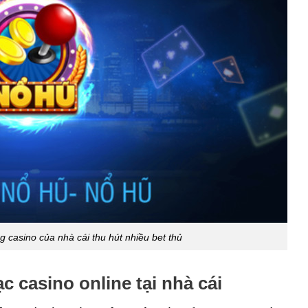
 casino của nhà cái thu hút nhiều bet thủ
 casino online tại nhà cái