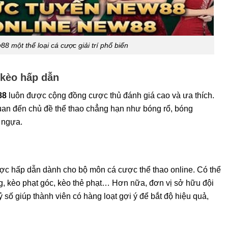
 một thể loại cá cược giải trí phổ biến
 kèo hấp dẫn
88
luôn được cộng đồng cược thủ đánh giá cao và ưa thích.
uan đến chủ đề thể thao chẳng hạn như bóng rổ, bóng
a ngựa.
ược hấp dẫn dành cho bộ môn cá cược thể thao online. Có thể
ng, kèo phạt góc, kèo thẻ phạt… Hơn nữa, đơn vị sở hữu đội
số giúp thành viên có hàng loạt gợi ý để bắt độ hiệu quả,