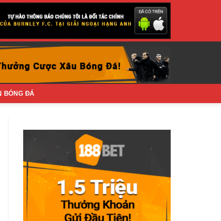
N BÓNG ĐÁ