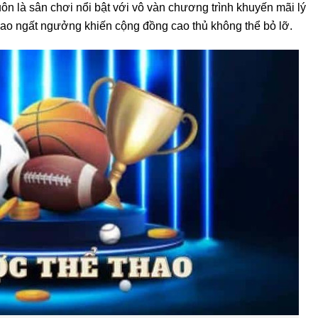
luôn là sân chơi nổi bật với vô vàn chương trình khuyến mãi lý
ệ cao ngất ngưởng khiến cộng đồng cao thủ không thể bỏ lỡ.