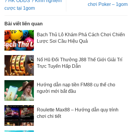
? HK ODDS ? Kinh nghiệm
chơi Poker – 1gom
cược tại 1gom
Bài viết liên quan
Bạch Thủ Lô Khám Phá Cách Chơi Chiến
Lược Soi Cầu Hiệu Quả
Nổ Hũ Đổi Thưởng J88 Thế Giới Giải Trí
Trực Tuyến Hấp Dẫn
Hướng dẫn nạp tiền FM88 cụ thể cho
người mới bắt đầu
Roulette Max88 – Hướng dẫn quy trình
chơi chi tiết