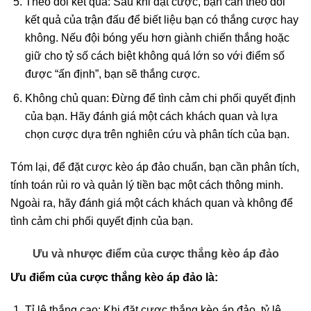
Theo dõi kết quả: Sau khi đặt cược, bạn cần theo dõi
kết quả của trận đấu để biết liệu bạn có thắng cược hay
không. Nếu đội bóng yếu hơn giành chiến thắng hoặc
giữ cho tỷ số cách biệt không quá lớn so với điểm số
được “ấn định”, bạn sẽ thắng cược.
Không chủ quan: Đừng để tình cảm chi phối quyết định
của bạn. Hãy đánh giá một cách khách quan và lựa
chọn cược dựa trên nghiên cứu và phân tích của bạn.
Tóm lại, để đặt cược kèo áp đảo chuẩn, bạn cần phân tích,
tính toán rủi ro và quản lý tiền bạc một cách thông minh.
Ngoài ra, hãy đánh giá một cách khách quan và không để
tình cảm chi phối quyết định của bạn.
Ưu và nhược điểm của cược thắng kèo áp đảo
Ưu điểm của cược thắng kèo áp đảo là:
Tỉ lệ thắng cao: Khi đặt cược thắng kèo áp đảo, tỷ lệ