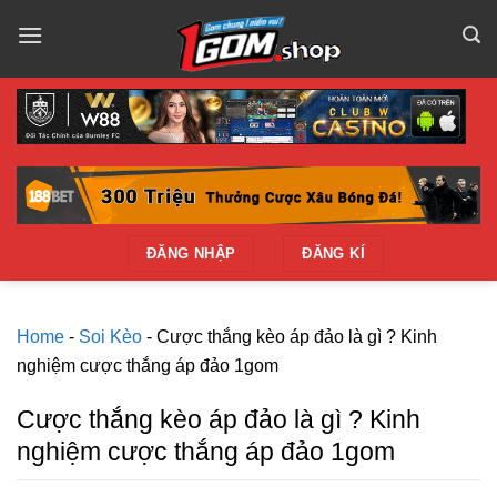
Skip
to
content
ĐĂNG NHẬP
ĐĂNG KÍ
Home
-
Soi Kèo
-
Cược thắng kèo áp đảo là gì ? Kinh
nghiệm cược thắng áp đảo 1gom
Cược thắng kèo áp đảo là gì ? Kinh
nghiệm cược thắng áp đảo 1gom