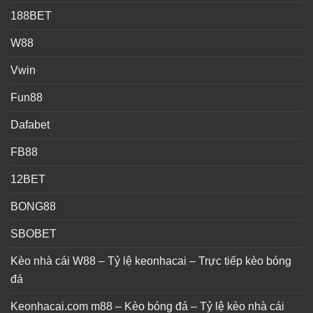
188BET
W88
Vwin
Fun88
Dafabet
FB88
12BET
BONG88
SBOBET
Kèo nhà cái W88 – Tỷ lệ keonhacai – Trực tiếp kèo bóng
đá
Keonhacai.com m88 – Kèo bóng đá – Tỷ lệ kèo nhà cái