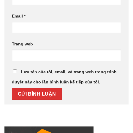
Email
*
Trang web
Lưu tên của tôi, email, và trang web trong trình
duyệt này cho lần bình luận kế tiếp của tôi.