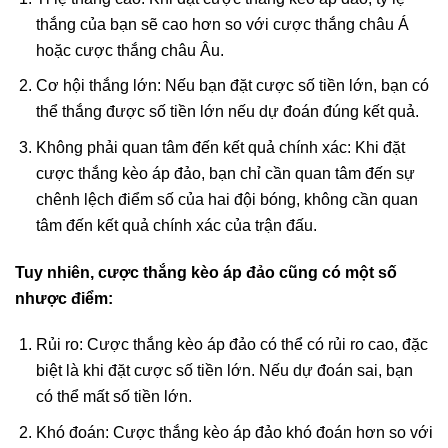
thắng của bạn sẽ cao hơn so với cược thắng châu Á
hoặc cược thắng châu Âu.
Cơ hội thắng lớn: Nếu bạn đặt cược số tiền lớn, bạn có
thể thắng được số tiền lớn nếu dự đoán đúng kết quả.
Không phải quan tâm đến kết quả chính xác: Khi đặt
cược thắng kèo áp đảo, bạn chỉ cần quan tâm đến sự
chênh lệch điểm số của hai đội bóng, không cần quan
tâm đến kết quả chính xác của trận đấu.
Tuy nhiên, cược thắng kèo áp đảo cũng có một số
nhược điểm:
Rủi ro: Cược thắng kèo áp đảo có thể có rủi ro cao, đặc
biệt là khi đặt cược số tiền lớn. Nếu dự đoán sai, bạn
có thể mất số tiền lớn.
Khó đoán: Cược thắng kèo áp đảo khó đoán hơn so với