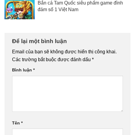
Bắn cá Tam Quốc siêu phẩm game đình
đám số 1 Việt Nam
Để lại một bình luận
Email của bạn sẽ không được hiển thị công khai.
Các trường bắt buộc được đánh dấu
*
Bình luận
*
Tên
*