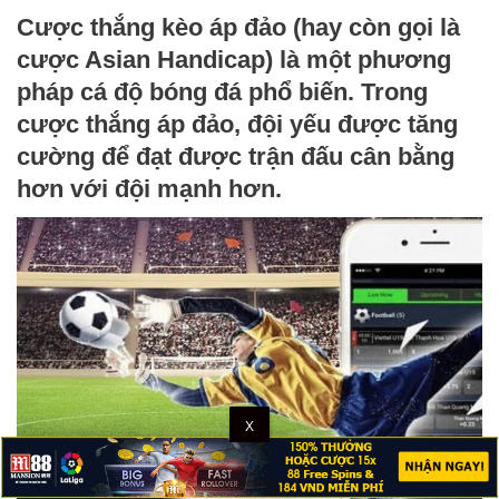
Cược thắng kèo áp đảo (hay còn gọi là
cược Asian Handicap) là một phương
pháp cá độ bóng đá phổ biến. Trong
cược thắng áp đảo, đội yếu được tăng
cường để đạt được trận đấu cân bằng
hơn với đội mạnh hơn.