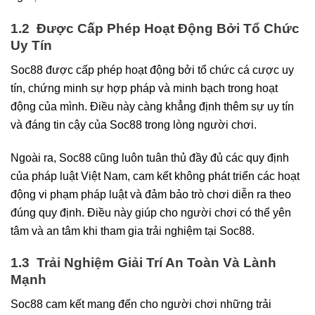
1.2 Được Cấp Phép Hoạt Động Bởi Tổ Chức
Uy Tín
Soc88 được cấp phép hoạt động bởi tổ chức cá cược uy
tín, chứng minh sự hợp pháp và minh bạch trong hoạt
động của mình. Điều này càng khẳng định thêm sự uy tín
và đáng tin cậy của Soc88 trong lòng người chơi.
Ngoài ra, Soc88 cũng luôn tuân thủ đầy đủ các quy định
của pháp luật Việt Nam, cam kết không phát triển các hoạt
động vi phạm pháp luật và đảm bảo trò chơi diễn ra theo
đúng quy định. Điều này giúp cho người chơi có thể yên
tâm và an tâm khi tham gia trải nghiệm tại Soc88.
1.3 Trải Nghiệm Giải Trí An Toàn Và Lành
Mạnh
Soc88 cam kết mang đến cho người chơi những trải