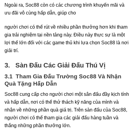
Ngoài ra, Soc88 còn có các chương trình khuyến mãi và
ưu đãi vô cùng hấp dẫn, giúp cho
người chơi có thể rút về nhiều phần thưởng hơn khi tham
gia trải nghiệm tại nền tảng này. Điều này thực sự là một
lợi thế lớn đối với các game thủ khi lựa chọn Soc88 là nơi
giải trí.
3. Sàn Đấu Các Giải Đấu Thú Vị
3.1 Tham Gia Đấu Trường Soc88 Và Nhận
Quà Tặng Hấp Dẫn
Soc88 cung cấp cho người chơi một sân đấu đầy kịch tính
và hấp dẫn, nơi có thể thử thách kỹ năng của mình và
nhận về những phần quà giá trị. Trên sàn đấu của Soc88,
người chơi có thể tham gia các giải đấu hàng tuần và
thắng những phần thưởng lớn.