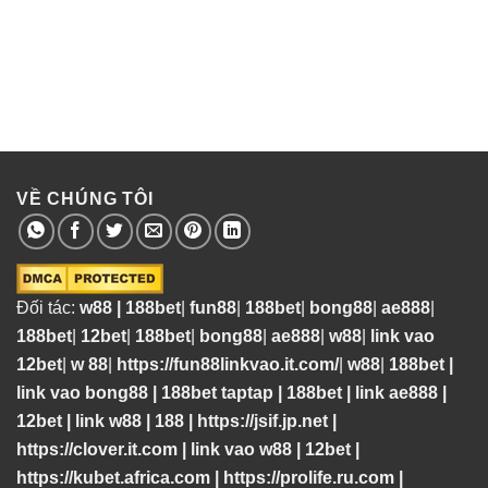
VỀ CHÚNG TÔI
Đối tác:
w88
|
188bet
|
fun88
|
188bet
|
bong88
|
ae888
|
188bet
|
12bet
|
188bet
|
bong88
|
ae888
|
w88
|
link vao
12bet
|
w 88
|
https://fun88linkvao.it.com/
|
w88
|
188bet
|
link vao bong88
|
188bet taptap
|
188bet
|
link ae888
|
12bet
|
link w88
|
188
|
https://jsif.jp.net
|
https://clover.it.com
|
link vao w88
|
12bet
|
https://kubet.africa.com
|
https://prolife.ru.com
|