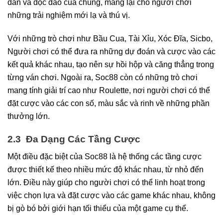
dẫn và độc đáo của chúng, mang lại cho người chơi
những trải nghiệm mới lạ và thú vị.
Với những trò chơi như Bầu Cua, Tài Xỉu, Xóc Đĩa, Sicbo,
Người chơi có thể đưa ra những dự đoán và cược vào các
kết quả khác nhau, tạo nên sự hồi hộp và căng thẳng trong
từng ván chơi. Ngoài ra, Soc88 còn có những trò chơi
mang tính giải trí cao như Roulette, nơi người chơi có thể
đặt cược vào các con số, màu sắc và rinh về những phần
thưởng lớn.
2.3 Đa Dạng Các Tầng Cược
Một điều đặc biệt của Soc88 là hệ thống các tầng cược
được thiết kế theo nhiều mức độ khác nhau, từ nhỏ đến
lớn. Điều này giúp cho người chơi có thể linh hoạt trong
việc chọn lựa và đặt cược vào các game khác nhau, không
bị gò bó bởi giới hạn tối thiểu của một game cụ thể.