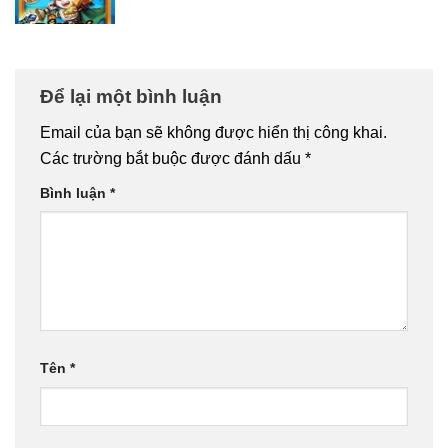
Để lại một bình luận
Email của bạn sẽ không được hiển thị công khai.
Các trường bắt buộc được đánh dấu
*
Bình luận
*
Tên
*