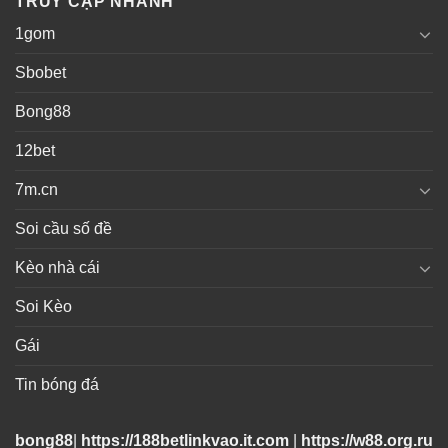
TRUY CẬP NHANH
1gom
Sbobet
Bong88
12bet
7m.cn
Soi cầu số đề
Kèo nhà cái
Soi Kèo
Gái
Tin bóng đá
bong88
|
https://188betlinkvao.it.com
|
https://w88.org.ru