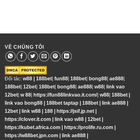
VỀ CHÚNG TÔI
Đối tác:
w88
|
188bet
|
fun88
|
188bet
|
bong88
|
ae888
|
188bet
|
12bet
|
188bet
|
bong88
|
ae888
|
w88
|
link vao
12bet
|
w 88
|
https://fun88linkvao.it.com/
|
w88
|
188bet
|
link vao bong88
|
188bet taptap
|
188bet
|
link ae888
|
12bet
|
link w88
|
188
|
https://jsif.jp.net
|
https://clover.it.com
|
link vao w88
|
12bet
|
https://kubet.africa.com
|
https://prolife.ru.com
|
https://w88bet.jpn.com
|
link ae888
|