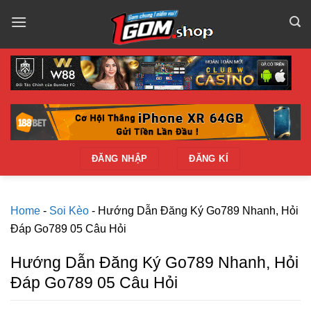
Skip
to
content
ĐĂNG NHẬP
ĐĂNG KÍ
Home
-
Soi Kèo
-
Hướng Dẫn Đăng Ký Go789 Nhanh, Hỏi
Đáp Go789 05 Câu Hỏi
Hướng Dẫn Đăng Ký Go789 Nhanh, Hỏi
Đáp Go789 05 Câu Hỏi