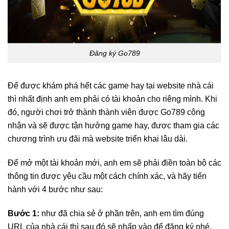
Đăng ký Go789
Để được khám phá hết các game hay tại website nhà cái
thì nhất định anh em phải có tài khoản cho riêng mình. Khi
đó, người chơi trở thành thành viên được Go789 công
nhận và sẽ được tận hưởng game hay, được tham gia các
chương trình ưu đãi mà website triển khai lâu dài.
Để mở một tài khoản mới, anh em sẽ phải điền toàn bộ các
thông tin được yêu cầu một cách chính xác, và hãy tiến
hành với 4 bước như sau:
Bước 1:
như đã chia sẻ ở phần trên, anh em tìm đúng
URL của nhà cái thì sau đó sẽ nhấp vào để đăng ký nhé.