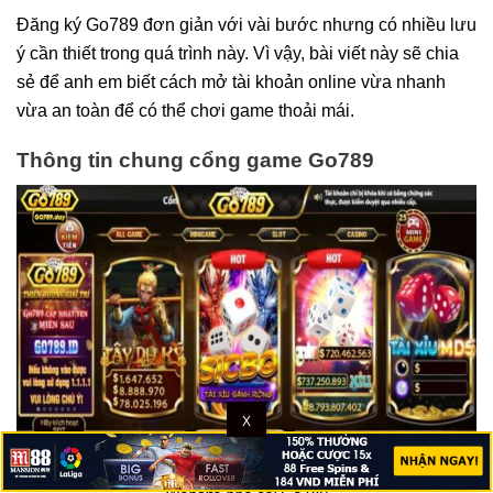
Đăng ký Go789 đơn giản với vài bước nhưng có nhiều lưu
ý cần thiết trong quá trình này. Vì vậy, bài viết này sẽ chia
sẻ để anh em biết cách mở tài khoản online vừa nhanh
vừa an toàn để có thể chơi game thoải mái.
Thông tin chung cổng game Go789