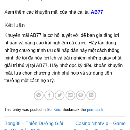
Xem thêm các khuyến mãi của nhà cái tại
AB77
Kết luận
Khuyến mãi AB77 là cơ hội tuyệt vời để bạn gia tăng lợi
nhuận và nâng cao trải nghiệm cá cược. Hãy tận dụng
những chương trình ưu đãi hấp dẫn này một cách thông
minh để tối đa hóa lợi ích và trải nghiệm những giây phút
giải trí thú vị tại AB77. Hãy nhớ đọc kỹ điều khoản khuyến
mãi, lựa chọn chương trình phù hợp và sử dụng tiền
thưởng một cách hợp lý.
This entry was posted in
Soi Kèo
. Bookmark the
permalink
.
Bong88 – Thiên Đường Giải
Casino NhatVip – Game