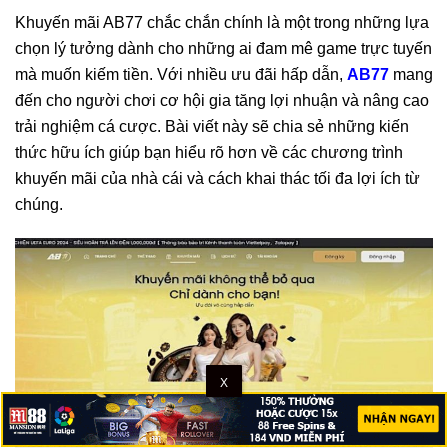
Khuyến mãi AB77 chắc chắn chính là một trong những lựa
chọn lý tưởng dành cho những ai đam mê game trực tuyến
mà muốn kiếm tiền. Với nhiều ưu đãi hấp dẫn,
AB77
mang
đến cho người chơi cơ hội gia tăng lợi nhuận và nâng cao
trải nghiệm cá cược. Bài viết này sẽ chia sẻ những kiến
thức hữu ích giúp bạn hiểu rõ hơn về các chương trình
khuyến mãi của nhà cái và cách khai thác tối đa lợi ích từ
chúng.