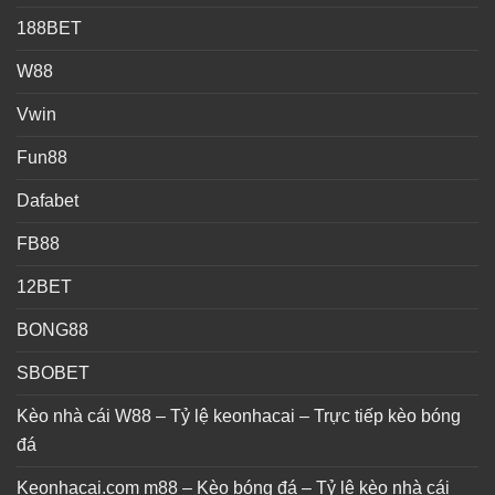
188BET
W88
Vwin
Fun88
Dafabet
FB88
12BET
BONG88
SBOBET
Kèo nhà cái W88 – Tỷ lệ keonhacai – Trực tiếp kèo bóng
đá
Keonhacai.com m88 – Kèo bóng đá – Tỷ lệ kèo nhà cái