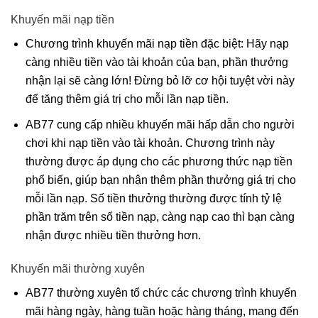
Khuyến mãi nạp tiền
Chương trình khuyến mãi nạp tiền đặc biệt: Hãy nạp
càng nhiều tiền vào tài khoản của bạn, phần thưởng
nhận lại sẽ càng lớn! Đừng bỏ lỡ cơ hội tuyệt vời này
để tăng thêm giá trị cho mỗi lần nạp tiền.
AB77 cung cấp nhiều khuyến mãi hấp dẫn cho người
chơi khi nạp tiền vào tài khoản. Chương trình này
thường được áp dụng cho các phương thức nạp tiền
phổ biến, giúp bạn nhận thêm phần thưởng giá trị cho
mỗi lần nạp. Số tiền thưởng thường được tính tỷ lệ
phần trăm trên số tiền nạp, càng nạp cao thì bạn càng
nhận được nhiều tiền thưởng hơn.
Khuyến mãi thường xuyên
AB77 thường xuyên tổ chức các chương trình khuyến
mãi hàng ngày, hàng tuần hoặc hàng tháng, mang đến