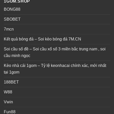
1GOM.SHOP
BONG88
SBOBET
7mcn
Kết quả bóng đá – Soi kèo bóng đá 7M.CN
Soi cầu số đề – Soi cầu xổ số 3 miền bắc trung nam , soi
cầu minh ngọc
Kèo nhà cái 1gom – Tỷ lệ keonhacai chính xác, mới nhất
tại 1gom
188BET
W88
Vwin
Fun88