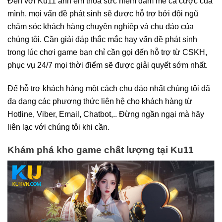
Đến với Ku11 anh em thỏa sức niềm đam mê cá cược của
mình, mọi vấn đề phát sinh sẽ được hỗ trợ bởi đội ngũ
chăm sóc khách hàng chuyên nghiệp và chu đáo của
chúng tôi. Cần giải đáp thắc mắc hay vấn đề phát sinh
trong lúc chơi game bạn chỉ cần gọi đến hỗ trợ từ CSKH,
phục vụ 24/7 mọi thời điểm sẽ được giải quyết sớm nhất.
Để hỗ trợ khách hàng một cách chu đáo nhất chúng tôi đã
đa dạng các phương thức liên hệ cho khách hàng từ
Hotline, Viber, Email, Chatbot,.. Đừng ngần ngại mà hãy
liên lạc với chúng tôi khi cần.
Khám phá kho game chất lượng tại Ku11