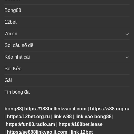
Bong88
12bet
7m.cn
Soi cầu số đề
Kèo nhà cái
Soi Kèo
Gái
Tin bóng đá
bong88
|
https://188betlinkvao.it.com
|
https://w88.org.ru
|
https://12bet.org.ru
|
link w88
|
link vao bong88
|
https://fun88.radio.am
|
https://188bet.lease
|
https://ae888linkvao.it.com
|
link 12bet