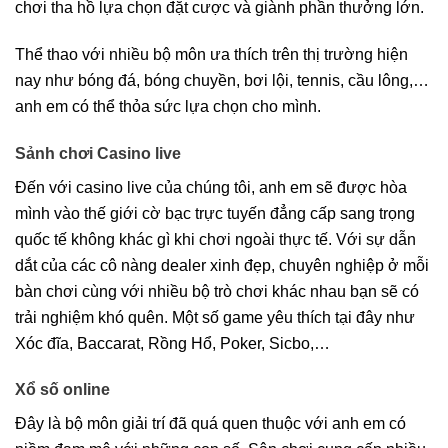
chơi tha hồ lựa chọn đặt cược và giành phần thưởng lớn.
Thể thao với nhiều bộ môn ưa thích trên thị trường hiện
nay như bóng đá, bóng chuyền, bơi lội, tennis, cầu lông,…
anh em có thể thỏa sức lựa chọn cho mình.
Sảnh chơi Casino live
Đến với casino live của chúng tôi, anh em sẽ được hòa
mình vào thế giới cờ bạc trực tuyến đẳng cấp sang trọng
quốc tế không khác gì khi chơi ngoài thực tế. Với sự dẫn
dắt của các cô nàng dealer xinh đẹp, chuyên nghiệp ở mỗi
bàn chơi cùng với nhiều bộ trò chơi khác nhau bạn sẽ có
trải nghiệm khó quên. Một số game yêu thích tại đây như
Xóc đĩa, Baccarat, Rồng Hổ, Poker, Sicbo,…
Xổ số online
Đây là bộ môn giải trí đã quá quen thuộc với anh em có