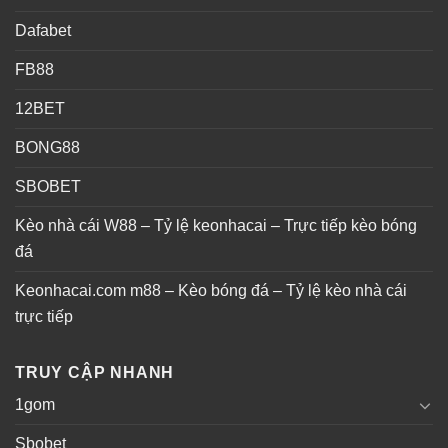
Dafabet
FB88
12BET
BONG88
SBOBET
Kèo nhà cái W88 – Tỷ lệ keonhacai – Trực tiếp kèo bóng
đá
Keonhacai.com m88 – Kèo bóng đá – Tỷ lệ kèo nhà cái
trực tiếp
TRUY CẬP NHANH
1gom
Sbobet