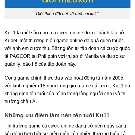
Giới thiệu đôi nét về nhà cái ku11
Ku11 là một sân chơi cá cược online được thành lập bởi
Kubet, một thương hiệu game online đã quá quen thuộc
với anh em cược thủ. Bắt nguồn từ tập đoàn cá cược quốc
tế PAGCOR tại Philippin với trụ sở ở Manila và được sự
quản lý, bảo hộ của tập đoàn này.
Cổng game chính thức đưa vào hoạt động từ năm 2005,
với kinh nghiệm 18 năm trong giới game cá cược, Ku11 đã
khẳng định tên tuổi của mình trong lòng người chơi và thị
trường châu Á.
Những ưu điểm làm nên tên tuổi Ku11
Thị trường game cá cược online đang trở nên ngày càng
sôi động hơn bởi sự hiện diện của nhiều thương hiệu cá