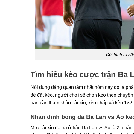
Đội hình ra sâ
Tìm hiểu kèo cược trận Ba L
Nội dung đáng quan tâm nhất hôm nay đó là phân
để đặt kèo, người chơi sẽ chọn kèo theo chuyên g
bạn cần tham khảo: tài xỉu, kèo chấp và kèo 1×2.
Nhận định bóng đá Ba Lan vs Áo kèo
Mức tài xỉu đặt ra ở trận Ba Lan vs Áo là 2.5 trái,