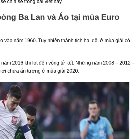
sẽ chia sẻ trong bài viết này.
 bóng Ba Lan và Áo tại mùa Euro
 vào năm 1960. Tuy nhiên thành tích hai đội ở mùa giải có
ro năm 2016 khi lọt đến vòng tứ kết. Những năm 2008 – 2012 –
hơi chưa ấn tượng ở mùa giải 2020.