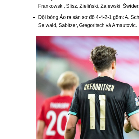
Frankowski, Slisz, Zieliński, Zalewski, Świd
Đội bóng Áo ra sân sơ đồ 4-4-2-1 gồm: A. Sc
Seiwald, Sabitzer, Gregoritsch và Arnautovic.