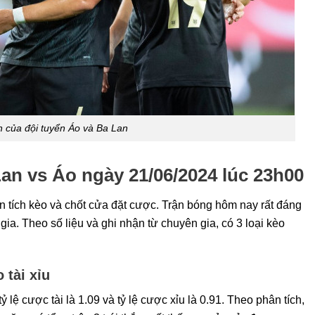
n của đội tuyển Áo và Ba Lan
an vs Áo ngày 21/06/2024 lúc 23h00
 tích kèo và chốt cửa đặt cược. Trận bóng hôm nay rất đáng
ia. Theo số liệu và ghi nhận từ chuyên gia, có 3 loại kèo
 tài xỉu
 tỷ lệ cược tài là 1.09 và tỷ lệ cược xỉu là 0.91. Theo phân tích,