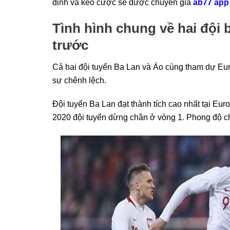
định và kèo cược sẽ được chuyên gia
ab77 app
Tình hình chung về hai đội
trước
Cả hai đội tuyển Ba Lan và Áo cùng tham dự Euro
sự chênh lệch.
Đội tuyển Ba Lan đạt thành tích cao nhất tại Eu
2020 đội tuyển dừng chân ở vòng 1. Phong độ c