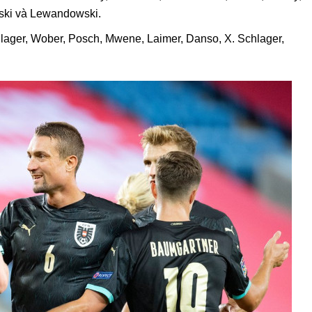
erski và Lewandowski.
hlager, Wober, Posch, Mwene, Laimer, Danso, X. Schlager,