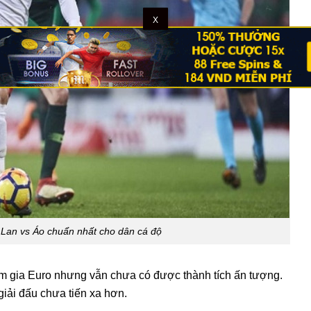
Lan vs Áo chuẩn nhất cho dân cá độ
ham gia Euro nhưng vẫn chưa có được thành tích ấn tượng.
giải đấu chưa tiến xa hơn.