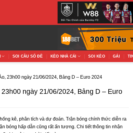
N
SOI CẦU SỐ ĐỀ
KÈO NHÀ CÁI
SOI KÈO
GÁI
TI
Áo, 23h00 ngày 21/06/2024, Bảng D – Euro 2024
 23h00 ngày 21/06/2024, Bảng D – Euro
 thống kê, phân tích và dự đoán. Trận bóng chính thức diễn ra
n bóng hấp dẫn cũng rất ấn tượng. Chi tiết thông tin nhận