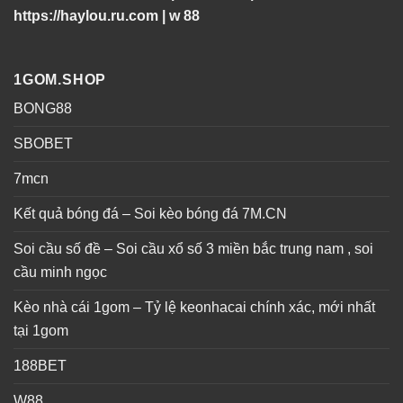
https://haylou.ru.com
|
w 88
1GOM.SHOP
BONG88
SBOBET
7mcn
Kết quả bóng đá – Soi kèo bóng đá 7M.CN
Soi cầu số đề – Soi cầu xổ số 3 miền bắc trung nam , soi
cầu minh ngọc
Kèo nhà cái 1gom – Tỷ lệ keonhacai chính xác, mới nhất
tại 1gom
188BET
W88