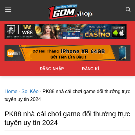
Skip
to
content
ĐĂNG NHẬP
ĐĂNG KÍ
Home
-
Soi Kèo
-
PK88 nhà cái chơi game đổi thưởng trực
tuyến uy tín 2024
PK88 nhà cái chơi game đổi thưởng trực
tuyến uy tín 2024