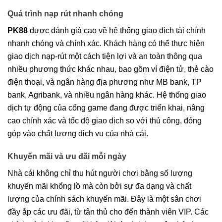
Quá trình nạp rút nhanh chóng
PK88
được đánh giá cao về hệ thống giao dịch tài chính
nhanh chóng và chính xác. Khách hàng có thể thực hiện
giao dịch nạp-rút một cách tiện lợi và an toàn thông qua
nhiều phương thức khác nhau, bao gồm ví điện tử, thẻ cào
điện thoại, và ngân hàng địa phương như MB bank, TP
bank, Agribank, và nhiều ngân hàng khác. Hệ thống giao
dịch tự động của cổng game đang được triển khai, nâng
cao chính xác và tốc độ giao dịch so với thủ công, đóng
góp vào chất lượng dịch vụ của nhà cái.
Khuyến mãi và ưu đãi mỗi ngày
Nhà cái không chỉ thu hút người chơi bằng số lượng
khuyến mãi khổng lồ mà còn bởi sự đa dạng và chất
lượng của chính sách khuyến mãi. Đây là một sân chơi
đầy ắp các ưu đãi, từ tân thủ cho đến thành viên VIP. Các