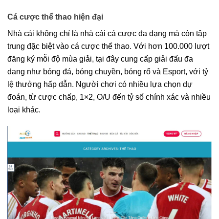
Cá cược thể thao hiện đại
Nhà cái không chỉ là nhà cái cá cược đa dạng mà còn tập
trung đặc biệt vào cá cược thể thao. Với hơn 100.000 lượt
đăng ký mỗi độ mùa giải, tại đây cung cấp giải đấu đa
dạng như bóng đá, bóng chuyền, bóng rổ và Esport, với tỷ
lệ thưởng hấp dẫn. Người chơi có nhiều lựa chọn dự
đoán, từ cược chấp, 1×2, O/U đến tỷ số chính xác và nhiều
loại khác.