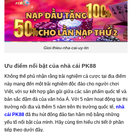
Gioi-thieu-nha-cai-uy-tin
Ưu điểm nổi bật của nhà cái PK88
Không thể phủ nhận rằng trải nghiệm cá cược tại địa điểm
này mang đến một trải nghiệm độc đáo cho người chơi
Việt, với sự kết hợp gần gũi giữa các sản phẩm quốc tế và
bản sắc đậm đà của văn hóa Á. Với 5 năm hoạt động tại thị
trường nội địa và thêm 5 năm trên thị trường quốc tế,
nhà
cái PK88
đã thu hút đông đảo fan hâm mộ bằng những
yếu tố nổi bật của mình. Hãy cùng tìm hiểu chi tiết ở phần
tiếp theo dưới đây.