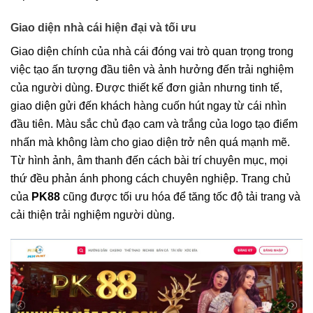
Giao diện nhà cái hiện đại và tối ưu
Giao diện chính của nhà cái đóng vai trò quan trọng trong
việc tạo ấn tượng đầu tiên và ảnh hưởng đến trải nghiệm
của người dùng. Được thiết kế đơn giản nhưng tinh tế,
giao diện gửi đến khách hàng cuốn hút ngay từ cái nhìn
đầu tiên. Màu sắc chủ đạo cam và trắng của logo tạo điểm
nhấn mà không làm cho giao diện trở nên quá mạnh mẽ.
Từ hình ảnh, âm thanh đến cách bài trí chuyên mục, mọi
thứ đều phản ánh phong cách chuyên nghiệp. Trang chủ
của
PK88
cũng được tối ưu hóa để tăng tốc độ tải trang và
cải thiện trải nghiệm người dùng.