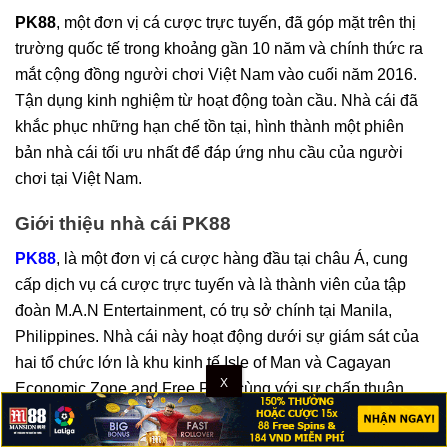
PK88
, một đơn vị cá cược trực tuyến, đã góp mặt trên thị
trường quốc tế trong khoảng gần 10 năm và chính thức ra
mắt cộng đồng người chơi Việt Nam vào cuối năm 2016.
Tận dụng kinh nghiệm từ hoạt động toàn cầu. Nhà cái đã
khắc phục những hạn chế tồn tại, hình thành một phiên
bản nhà cái tối ưu nhất để đáp ứng nhu cầu của người
chơi tại Việt Nam.
Giới thiệu nhà cái PK88
PK88
, là một đơn vị cá cược hàng đầu tại châu Á, cung
cấp dịch vụ cá cược trực tuyến và là thành viên của tập
đoàn M.A.N Entertainment, có trụ sở chính tại Manila,
Philippines. Nhà cái này hoạt động dưới sự giám sát của
hai tổ chức lớn là khu kinh tế Isle of Man và Cagayan
Economic Zone and Free Port, cùng với sự chấp thuận
của PAGCOR.