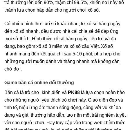
trả thưởng lên đến 90%, thậm chí 99.5%, khiến nơi này trở
thành lựa chọn hấp dẫn cho người chơi xổ số.
Có nhiều hình thức xổ số khác nhau, từ xổ số hàng ngày
đến xổ số nhanh, đều được nhà cái chia sẻ để đáp ứng
mọi sở thích. Hình thức xổ số hàng ngày, tiện lợi và đa
dạng, bao gồm xổ số 3 miền và xổ số cầu Việt. Xổ số
nhanh mang đến kết quả chỉ sau 5-10 phút, phù hợp cho
những người muốn đánh và thắng nhanh mà không cần
chờ đợi.
Game bắn cá online đổi thưởng
Bắn cá là trò chơi kinh điển và
PK88
là lựa chọn hoàn hảo
cho những người yêu thích trò chơi này. Giao diện đẹp và
tinh tế, hiệu ứng âm thanh sống động, cùng với vũ khí đa
dạng và giải thưởng hấp dẫn, tạo nên một trải nghiệm tuyệt
vời cho người chơi. Hãy truy cập vào trang web chính thức