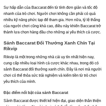
Sự hấp dẫn của Baccarat đến từ tính đơn giản và tốc độ
nhanh của trò chơi. Người chơi không cần phải có quá
nhiều kỹ năng phức tạp để tham gia. Hơn nữa, tỷ lệ thắng
của người chơi cũng khá cao, điều này khiến Baccarat trở
thành lựa chọn hàng đầu cho những ai yêu thích cá cược.
Sảnh Baccarat Đổi Thưởng Xanh Chín Tại
Rikvip
Rikvip là một trong những nhà cái uy tín nhất hiện nay,
cung cấp nhiều loại hình cá cược khác nhau, trong đó có
sảnh Baccarat đổi thưởng xanh chín. Đây là nơi mà người
chơi có thể thỏa sức trải nghiệm và kiếm tiền từ trò chơi
yêu thích của mình.
Đặc điểm nổi bật của sảnh Baccarat
Sảnh Baccarat được thiết kế hiện đại, giao diện thân thiện