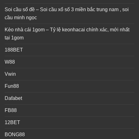
Soi cầu số đề – Soi cầu xổ số 3 miền bắc trung nam , soi
cầu minh ngọc
Kèo nhà cái 1gom – Tỷ lệ keonhacai chính xác, mới nhất
tại 1gom
188BET
W88
Vwin
Fun88
Dafabet
FB88
12BET
BONG88