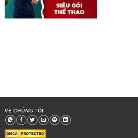
VỀ CHÚNG TÔI