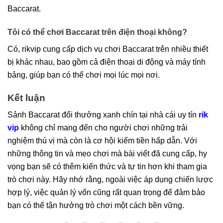
Baccarat.
Tôi có thể chơi Baccarat trên điện thoại không?
Có, rikvip cung cấp dịch vụ chơi Baccarat trên nhiều thiết
bị khác nhau, bao gồm cả điện thoại di động và máy tính
bảng, giúp bạn có thể chơi mọi lúc mọi nơi.
Kết luận
Sảnh Baccarat đổi thưởng xanh chín tại nhà cái uy tín
rik
vip
không chỉ mang đến cho người chơi những trải
nghiệm thú vị mà còn là cơ hội kiếm tiền hấp dẫn. Với
những thông tin và mẹo chơi mà bài viết đã cung cấp, hy
vọng bạn sẽ có thêm kiến thức và tự tin hơn khi tham gia
trò chơi này. Hãy nhớ rằng, ngoài việc áp dụng chiến lược
hợp lý, việc quản lý vốn cũng rất quan trọng để đảm bảo
bạn có thể tận hưởng trò chơi một cách bền vững.