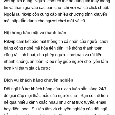
với người dùng. Người chơi có thể dễ dàng tìm thấy thông
tin và tham gia vào các bàn chơi chỉ với vài cú click chuột.
Ngoài ra, rikvip còn cung cấp nhiều chương trình khuyến
mãi hấp dẫn dành cho người chơi mới và cũ.
Hệ thống bảo mật và thanh toán
Rikvip cam kết bảo mật thông tin cá nhân của người chơi
bằng công nghệ mã hóa tiên tiến. Hệ thống thanh toán
cũng rất linh hoạt, cho phép người chơi nạp và rút tiền
nhanh chóng, an toàn. Điều này giúp người chơi yên tâm
hơn khi tham gia cá cược.
Dịch vụ khách hàng chuyên nghiệp
Đội ngũ hỗ trợ khách hàng của rikvip luôn sẵn sàng 24/7
để giải đáp mọi thắc mắc của người chơi. Bạn có thể liên
hệ qua nhiều kênh khác nhau như chat trực tuyến, email
hay điện thoại. Sự tận tâm và chuyên nghiệp của đội ngũ