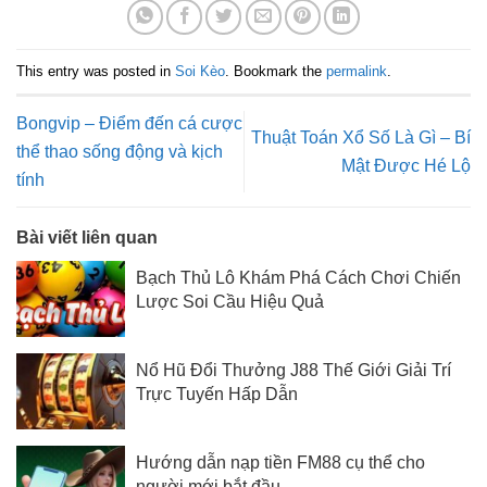
This entry was posted in
Soi Kèo
. Bookmark the
permalink
.
Bongvip – Điểm đến cá cược
Thuật Toán Xổ Số Là Gì – Bí
thể thao sống động và kịch
Mật Được Hé Lộ
tính
Bài viết liên quan
Bạch Thủ Lô Khám Phá Cách Chơi Chiến
Lược Soi Cầu Hiệu Quả
Nổ Hũ Đổi Thưởng J88 Thế Giới Giải Trí
Trực Tuyến Hấp Dẫn
Hướng dẫn nạp tiền FM88 cụ thể cho
người mới bắt đầu