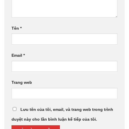
Tên
*
Email
*
Trang web
Lưu tên của tôi, email, và trang web trong trình
duyệt này cho lần bình luận kế tiếp của tôi.