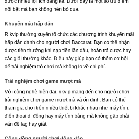
được nhiều lợi ích đáng kể. Dưới đây là một số ưu điểm
nổi bật mà bạn không nên bỏ qua.
Khuyến mãi hấp dẫn
Rikvip thường xuyên tổ chức các chương trình khuyến mãi
hấp dẫn dành cho người chơi Baccarat. Bạn có thể nhận
được tiền thưởng khi nạp tiền lần đầu, hoàn trả cược hay
các giải thưởng khác. Điều này giúp bạn có thêm cơ hội
để trải nghiệm trò chơi mà không lo về chi phí.
Trải nghiệm chơi game mượt mà
Với công nghệ hiện đại, rikvip mang đến cho người chơi
trải nghiệm chơi game mượt mà và ổn định. Bạn có thể
tham gia chơi trên nhiều thiết bị khác nhau như máy tính,
điện thoại di động hay máy tính bảng mà không gặp phải
vấn đề lag hay giật.
Cộng đồng người chơi đông đảo