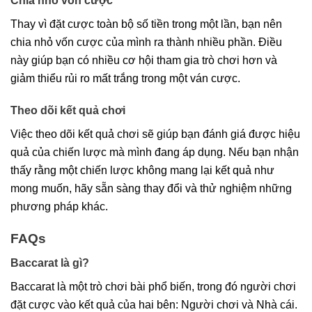
Chia nhỏ vốn cược
Thay vì đặt cược toàn bộ số tiền trong một lần, bạn nên
chia nhỏ vốn cược của mình ra thành nhiều phần. Điều
này giúp bạn có nhiều cơ hội tham gia trò chơi hơn và
giảm thiểu rủi ro mất trắng trong một ván cược.
Theo dõi kết quả chơi
Việc theo dõi kết quả chơi sẽ giúp bạn đánh giá được hiệu
quả của chiến lược mà mình đang áp dụng. Nếu bạn nhận
thấy rằng một chiến lược không mang lại kết quả như
mong muốn, hãy sẵn sàng thay đổi và thử nghiệm những
phương pháp khác.
FAQs
Baccarat là gì?
Baccarat là một trò chơi bài phổ biến, trong đó người chơi
đặt cược vào kết quả của hai bên: Người chơi và Nhà cái.