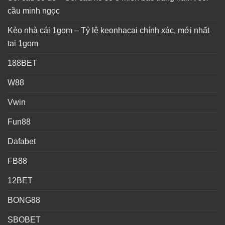
cầu minh ngọc
Kèo nhà cái 1gom – Tỷ lệ keonhacai chính xác, mới nhất
tại 1gom
188BET
W88
Vwin
Fun88
Dafabet
FB88
12BET
BONG88
SBOBET