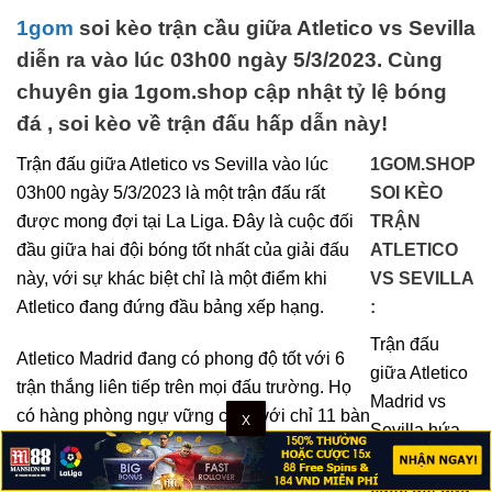
1gom
soi kèo trận cầu giữa Atletico vs Sevilla
diễn ra vào lúc 03h00 ngày 5/3/2023. Cùng
chuyên gia 1gom.shop cập nhật tỷ lệ bóng
đá , soi kèo về trận đấu hấp dẫn này!
Trận đấu giữa Atletico vs Sevilla vào lúc
1GOM.SHOP
03h00 ngày 5/3/2023 là một trận đấu rất
SOI KÈO
được mong đợi tại La Liga. Đây là cuộc đối
TRẬN
đầu giữa hai đội bóng tốt nhất của giải đấu
ATLETICO
này, với sự khác biệt chỉ là một điểm khi
VS SEVILLA
Atletico đang đứng đầu bảng xếp hạng.
:
Trận đấu
Atletico Madrid đang có phong độ tốt với 6
giữa Atletico
trận thắng liên tiếp trên mọi đấu trường. Họ
Madrid vs
có hàng phòng ngự vững chắc với chỉ 11 bàn
Sevilla hứa
thua sau 25 trận đấu, đồng thời có sự tỏa
hẹn sẽ là một
sáng của các cầu thủ trên hàng công như
cuộc đối đầu