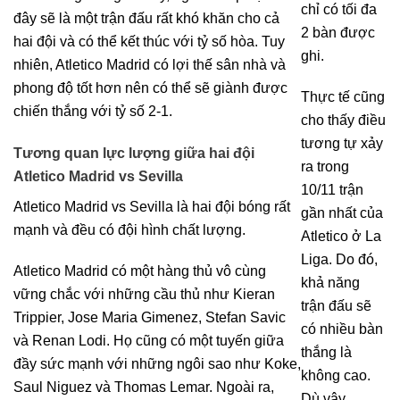
chỉ có tối đa
đây sẽ là một trận đấu rất khó khăn cho cả
2 bàn được
hai đội và có thể kết thúc với tỷ số hòa. Tuy
ghi.
nhiên, Atletico Madrid có lợi thế sân nhà và
phong độ tốt hơn nên có thể sẽ giành được
Thực tế cũng
chiến thắng với tỷ số 2-1.
cho thấy điều
tương tự xảy
Tương quan lực lượng giữa hai đội
ra trong
Atletico Madrid vs Sevilla
10/11 trận
Atletico Madrid vs Sevilla là hai đội bóng rất
gần nhất của
mạnh và đều có đội hình chất lượng.
Atletico ở La
Liga. Do đó,
Atletico Madrid có một hàng thủ vô cùng
khả năng
vững chắc với những cầu thủ như Kieran
trận đấu sẽ
Trippier, Jose Maria Gimenez, Stefan Savic
có nhiều bàn
và Renan Lodi. Họ cũng có một tuyến giữa
thắng là
đầy sức mạnh với những ngôi sao như Koke,
không cao.
Saul Niguez và Thomas Lemar. Ngoài ra,
Dù vậy,