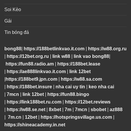
Soi Kèo
Gái
Tin bóng đá
bong88
|
https://188betlinkvao.it.com
|
https://w88.org.ru
|
https://12bet.org.ru
|
link w88
|
link vao bong88
|
https://fun88.radio.am
|
https://188bet.lease
|
https://ae888linkvao.it.com
|
link 12bet
|
https://188bet9.jpn.com
|
https://w88.sa.com
|
https://188bet.insure
|
nha cai uy tin
|
keo nha cai
|
7mcn
|
link 12bet
|
https://fun88.bingo
|
https://link188bet.ru.com
|
https://12bet.reviews
|
https://w88.se.net
|
8xbet
|
7m
|
7mcn
|
sbobet
|
az888
|
7m.cn
|
12bet
|
https://hotspringsvillage.us.com
|
https://shineacademy.in.net