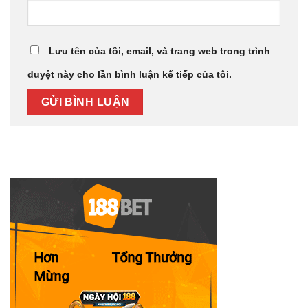
Lưu tên của tôi, email, và trang web trong trình
duyệt này cho lần bình luận kế tiếp của tôi.