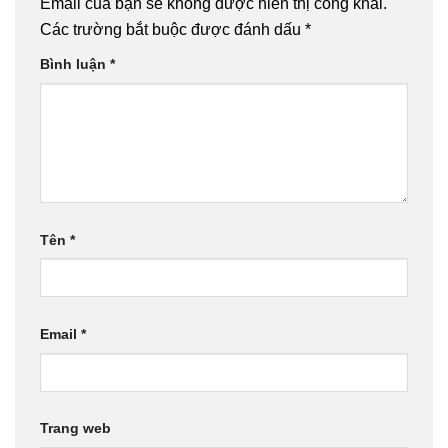
Email của bạn sẽ không được hiển thị công khai.
Các trường bắt buộc được đánh dấu
*
Bình luận
*
Tên
*
Email
*
Trang web