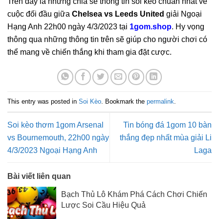
Trên đây là những chia sẻ thông tin soi kèo chuẩn nhất về
cuộc đối đầu giữa
Chelsea vs Leeds United
giải Ngoại
Hạng Anh 22h00 ngày 4/3/2023 tại
1gom.shop
. Hy vọng
thông qua những thông tin trên sẽ giúp cho người chơi có
thể mang về chiến thắng khi tham gia đặt cược.
This entry was posted in
Soi Kèo
. Bookmark the
permalink
.
Soi kèo thơm 1gom Arsenal
Tin bóng đá 1gom 10 bàn
vs Bournemouth, 22h00 ngày
thắng đẹp nhất mùa giải Li
4/3/2023 Ngoại Hạng Anh
Laga
Bài viết liên quan
Bạch Thủ Lô Khám Phá Cách Chơi Chiến
Lược Soi Cầu Hiệu Quả