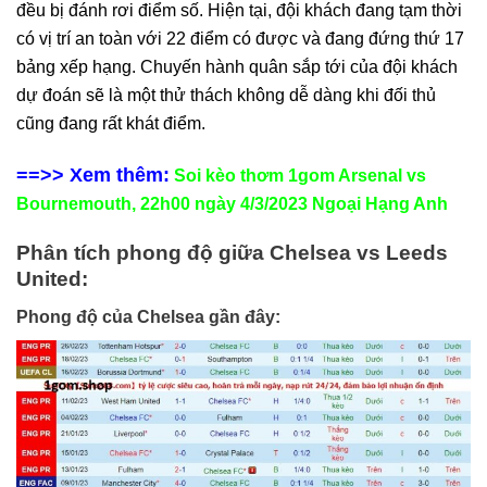
đều bị đánh rơi điểm số. Hiện tại, đội khách đang tạm thời
có vị trí an toàn với 22 điểm có được và đang đứng thứ 17
bảng xếp hạng. Chuyến hành quân sắp tới của đội khách
dự đoán sẽ là một thử thách không dễ dàng khi đối thủ
cũng đang rất khát điểm.
==>> Xem thêm:
Soi kèo thơm 1gom Arsenal vs
Bournemouth, 22h00 ngày 4/3/2023 Ngoại Hạng Anh
Phân tích phong độ giữa Chelsea vs Leeds
United:
Phong độ của Chelsea gần đây: