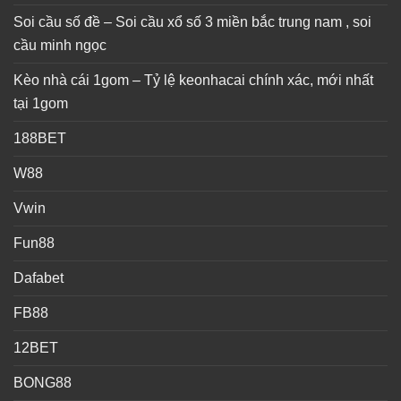
Soi cầu số đề – Soi cầu xổ số 3 miền bắc trung nam , soi
cầu minh ngọc
Kèo nhà cái 1gom – Tỷ lệ keonhacai chính xác, mới nhất
tại 1gom
188BET
W88
Vwin
Fun88
Dafabet
FB88
12BET
BONG88