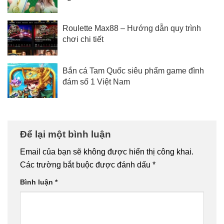
Roulette Max88 – Hướng dẫn quy trình
chơi chi tiết
Bắn cá Tam Quốc siêu phẩm game đình
đám số 1 Việt Nam
Để lại một bình luận
Email của bạn sẽ không được hiển thị công khai.
Các trường bắt buộc được đánh dấu
*
Bình luận
*