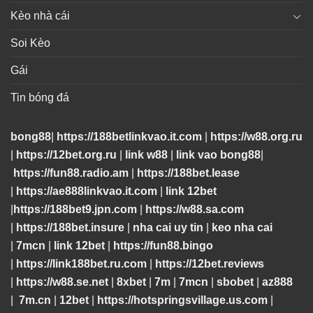
Kèo nhà cái
Soi Kèo
Gái
Tin bóng đá
bong88
|
https://188betlinkvao.it.com
|
https://w88.org.ru
|
https://12bet.org.ru
|
link w88
|
link vao bong88
|
https://fun88.radio.am
|
https://188bet.lease
|
https://ae888linkvao.it.com
|
link 12bet
|
https://188bet9.jpn.com
|
https://w88.sa.com
|
https://188bet.insure
|
nha cai uy tin
|
keo nha cai
|
7mcn
|
link 12bet
|
https://fun88.bingo
|
https://link188bet.ru.com
|
https://12bet.reviews
|
https://w88.se.net
|
8xbet
|
7m
|
7mcn
|
sbobet
|
az888
|
7m.cn
|
12bet
|
https://hotspringsvillage.us.com
|