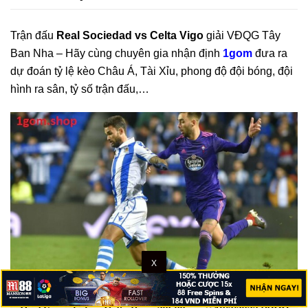
Trận đấu
Real Sociedad vs Celta Vigo
giải VĐQG Tây
Ban Nha – Hãy cùng chuyên gia nhận định
1gom
đưa ra
dự đoán tỷ lệ kèo Châu Á, Tài Xỉu, phong độ đội bóng, đội
hình ra sân, tỷ số trận đấu,…