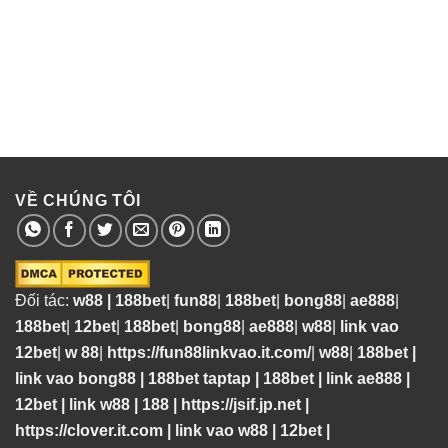
VỀ CHÚNG TÔI
Đối tác:
w88
|
188bet
|
fun88
|
188bet
|
bong88
|
ae888
|
188bet
|
12bet
|
188bet
|
bong88
|
ae888
|
w88
|
link vao
12bet
|
w 88
|
https://fun88linkvao.it.com/
|
w88
|
188bet
|
link vao bong88
|
188bet taptap
|
188bet
|
link ae888
|
12bet
|
link w88
|
188
|
https://jsif.jp.net
|
https://clover.it.com
|
link vao w88
|
12bet
|