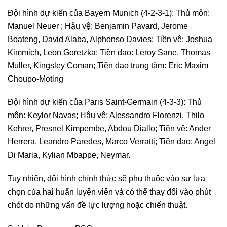
Đội hình dự kiến của Bayern Munich (4-2-3-1): Thủ môn:
Manuel Neuer ; Hậu vệ: Benjamin Pavard, Jerome
Boateng, David Alaba, Alphonso Davies; Tiền vệ: Joshua
Kimmich, Leon Goretzka; Tiền đạo: Leroy Sane, Thomas
Muller, Kingsley Coman; Tiền đạo trung tâm: Eric Maxim
Choupo-Moting
Đội hình dự kiến của Paris Saint-Germain (4-3-3): Thủ
môn: Keylor Navas; Hậu vệ: Alessandro Florenzi, Thilo
Kehrer, Presnel Kimpembe, Abdou Diallo; Tiền vệ: Ander
Herrera, Leandro Paredes, Marco Verratti; Tiền đạo: Angel
Di Maria, Kylian Mbappe, Neymar.
Tuy nhiên, đội hình chính thức sẽ phụ thuộc vào sự lựa
chọn của hai huấn luyện viên và có thể thay đổi vào phút
chót do những vấn đề lực lượng hoặc chiến thuật.