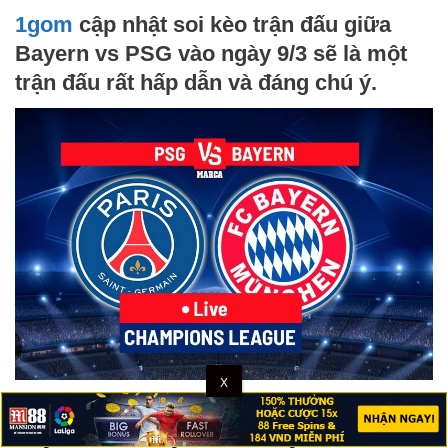
1gom
cập nhật soi kèo trận đấu giữa
Bayern vs PSG vào ngày 9/3 sẽ là một
trận đấu rất hấp dẫn và đáng chú ý.
Đây là trận đấu lượt về vòng 16 đội UEFA Champions
League, sau khi PSG giành chiến thắng 4-1 trên sân nhà ở