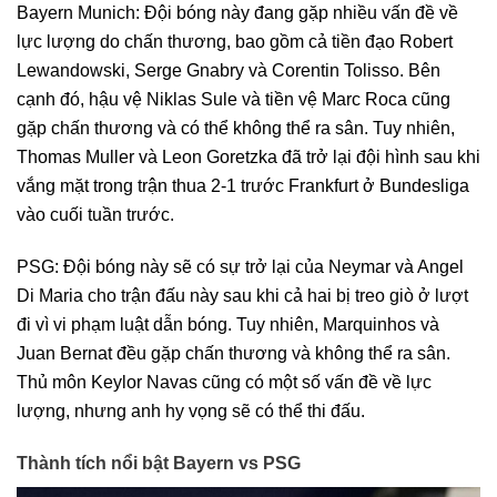
Bayern Munich: Đội bóng này đang gặp nhiều vấn đề về
lực lượng do chấn thương, bao gồm cả tiền đạo Robert
Lewandowski, Serge Gnabry và Corentin Tolisso. Bên
cạnh đó, hậu vệ Niklas Sule và tiền vệ Marc Roca cũng
gặp chấn thương và có thể không thể ra sân. Tuy nhiên,
Thomas Muller và Leon Goretzka đã trở lại đội hình sau khi
vắng mặt trong trận thua 2-1 trước Frankfurt ở Bundesliga
vào cuối tuần trước.
PSG: Đội bóng này sẽ có sự trở lại của Neymar và Angel
Di Maria cho trận đấu này sau khi cả hai bị treo giò ở lượt
đi vì vi phạm luật dẫn bóng. Tuy nhiên, Marquinhos và
Juan Bernat đều gặp chấn thương và không thể ra sân.
Thủ môn Keylor Navas cũng có một số vấn đề về lực
lượng, nhưng anh hy vọng sẽ có thể thi đấu.
Thành tích nổi bật Bayern vs PSG