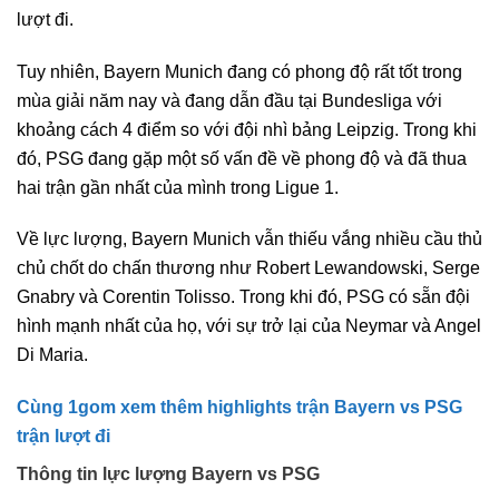
lượt đi.
Tuy nhiên, Bayern Munich đang có phong độ rất tốt trong
mùa giải năm nay và đang dẫn đầu tại Bundesliga với
khoảng cách 4 điểm so với đội nhì bảng Leipzig. Trong khi
đó, PSG đang gặp một số vấn đề về phong độ và đã thua
hai trận gần nhất của mình trong Ligue 1.
Về lực lượng, Bayern Munich vẫn thiếu vắng nhiều cầu thủ
chủ chốt do chấn thương như Robert Lewandowski, Serge
Gnabry và Corentin Tolisso. Trong khi đó, PSG có sẵn đội
hình mạnh nhất của họ, với sự trở lại của Neymar và Angel
Di Maria.
Cùng 1gom xem thêm highlights trận Bayern vs PSG
trận lượt đi
Thông tin lực lượng Bayern vs PSG