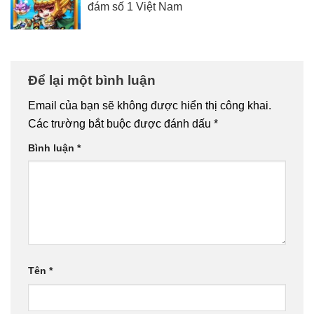
đám số 1 Việt Nam
Để lại một bình luận
Email của bạn sẽ không được hiển thị công khai.
Các trường bắt buộc được đánh dấu
*
Bình luận
*
Tên
*