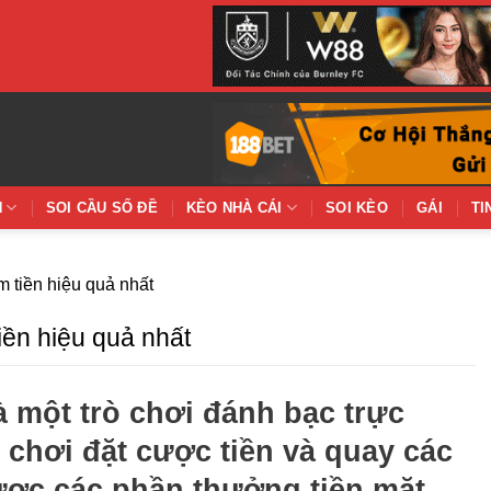
N
SOI CẦU SỐ ĐỀ
KÈO NHÀ CÁI
SOI KÈO
GÁI
TI
m tiền hiệu quả nhất
iền hiệu quả nhất
à một trò chơi đánh bạc trực
 chơi đặt cược tiền và quay các
ược các phần thưởng tiền mặt.