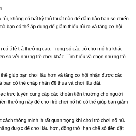
n
 rủi, không có bất kỳ thủ thuật nào để đảm bảo bạn sẽ chiến
mà bạn có thể áp dụng để giảm thiểu rủi ro và tăng cơ hội
có tỉ lệ trả thưởng cao: Trong số các trò chơi nổ hũ khác
 hơn so với những trò chơi khác. Tìm hiểu và chọn những trò
thể giúp bạn chơi lâu hơn và tăng cơ hội nhận được các
 bạn có thể chấp nhận để thua và chơi lâu dài.
ạc trực tuyến cung cấp các khoản tiền thưởng cho người
ền thưởng này để chơi trò chơi nổ hũ có thể giúp bạn giảm
 cách thông minh là rất quan trọng khi chơi trò chơi nổ hũ.
thắng được để chơi lâu hơn, đồng thời hạn chế số tiền đặt