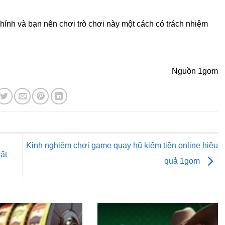
 chính và bạn nên chơi trò chơi này một cách có trách nhiệm
Nguồn 1gom
Kinh nghiệm chơi game quay hũ kiếm tiền online hiệu
ất
quả 1gom