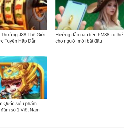
 Thưởng J88 Thế Giới
Hướng dẫn nạp tiền FM88 cụ thể
rực Tuyến Hấp Dẫn
cho người mới bắt đầu
m Quốc siêu phẩm
 đám số 1 Việt Nam