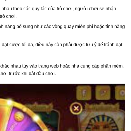
 nhau theo các quy tắc của trò chơi, người chơi sẽ nhận
rò chơi.
ính năng bổ sung như các vòng quay miễn phí hoặc tính năng
n đặt cược tối đa, điều này cần phải được lưu ý để tránh đặt
hể khác nhau tùy vào trang web hoặc nhà cung cấp phần mềm.
chơi trước khi bắt đầu chơi.