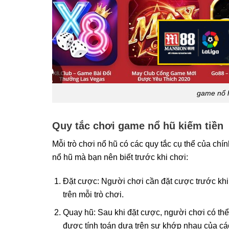
game nổ h
Quy tắc chơi game nổ hũ kiếm tiền
Mỗi trò chơi nổ hũ có các quy tắc cụ thể của chí
nổ hũ mà bạn nên biết trước khi chơi:
Đặt cược: Người chơi cần đặt cược trước khi 
trên mỗi trò chơi.
Quay hũ: Sau khi đặt cược, người chơi có th
được tính toán dựa trên sự khớp nhau của các