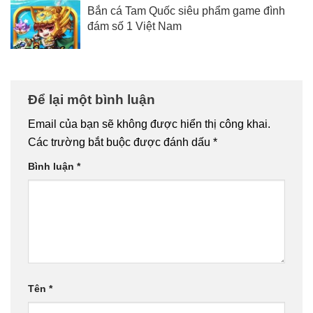
Bắn cá Tam Quốc siêu phẩm game đình
đám số 1 Việt Nam
Để lại một bình luận
Email của bạn sẽ không được hiển thị công khai.
Các trường bắt buộc được đánh dấu
*
Bình luận
*
Tên
*