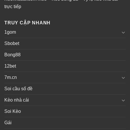
trực tiếp
TRUY CẬP NHANH
1gom
Sbobet
Bong88
12bet
7m.cn
Soi cầu số đề
Kèo nhà cái
Soi Kèo
Gái