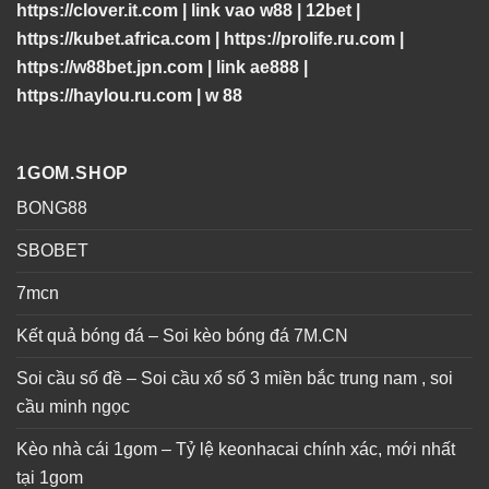
https://clover.it.com
|
link vao w88
|
12bet
|
https://kubet.africa.com
|
https://prolife.ru.com
|
https://w88bet.jpn.com
|
link ae888
|
https://haylou.ru.com
|
w 88
1GOM.SHOP
BONG88
SBOBET
7mcn
Kết quả bóng đá – Soi kèo bóng đá 7M.CN
Soi cầu số đề – Soi cầu xổ số 3 miền bắc trung nam , soi
cầu minh ngọc
Kèo nhà cái 1gom – Tỷ lệ keonhacai chính xác, mới nhất
tại 1gom