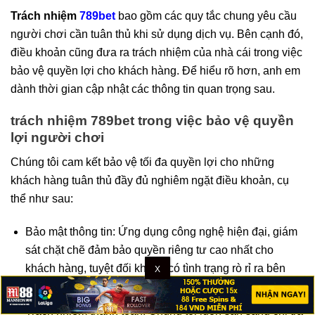
Trách nhiệm
789bet
bao gồm các quy tắc chung yêu cầu
người chơi cần tuân thủ khi sử dụng dịch vụ. Bên cạnh đó,
điều khoản cũng đưa ra trách nhiệm của nhà cái trong việc
bảo vệ quyền lợi cho khách hàng. Để hiểu rõ hơn, anh em
dành thời gian cập nhật các thông tin quan trọng sau.
trách nhiệm 789bet trong việc bảo vệ quyền
lợi người chơi
Chúng tôi cam kết bảo vệ tối đa quyền lợi cho những
khách hàng tuân thủ đầy đủ nghiêm ngặt điều khoản, cụ
thể như sau:
Bảo mật thông tin: Ứng dụng công nghệ hiện đại, giám
sát chặt chẽ đảm bảo quyền riêng tư cao nhất cho
khách hàng, tuyệt đối không có tình trạng rò rỉ ra bên
ngoài.
Trách nhiệm thanh toán: Chúng tôi luôn sẵn sàng chi trả