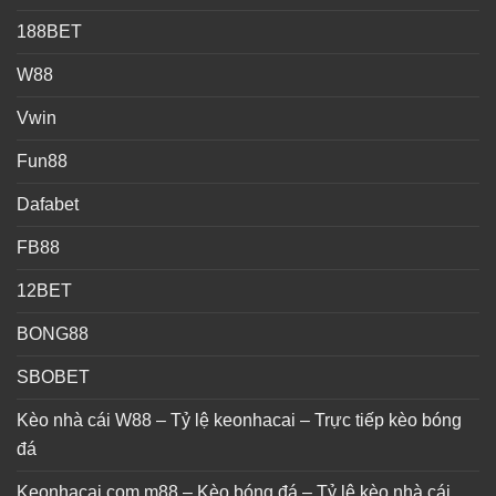
188BET
W88
Vwin
Fun88
Dafabet
FB88
12BET
BONG88
SBOBET
Kèo nhà cái W88 – Tỷ lệ keonhacai – Trực tiếp kèo bóng
đá
Keonhacai.com m88 – Kèo bóng đá – Tỷ lệ kèo nhà cái