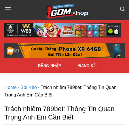
Skip
to
content
ĐĂNG NHẬP
ĐĂNG KÍ
Home
-
Soi Kèo
-
Trách nhiệm 789bet: Thông Tin Quan
Trọng Anh Em Cần Biết
Trách nhiệm 789bet: Thông Tin Quan
Trọng Anh Em Cần Biết