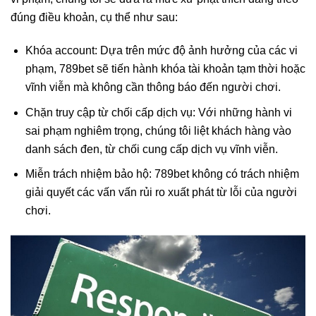
đúng điều khoản, cụ thể như sau:
Khóa account: Dựa trên mức độ ảnh hưởng của các vi
phạm, 789bet sẽ tiến hành khóa tài khoản tạm thời hoặc
vĩnh viễn mà không cần thông báo đến người chơi.
Chặn truy cập từ chối cấp dịch vụ: Với những hành vi
sai phạm nghiêm trọng, chúng tôi liệt khách hàng vào
danh sách đen, từ chối cung cấp dịch vụ vĩnh viễn.
Miễn trách nhiệm bảo hộ: 789bet không có trách nhiệm
giải quyết các vấn vấn rủi ro xuất phát từ lỗi của người
chơi.