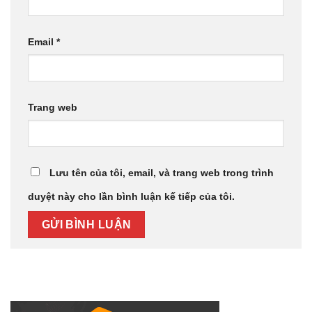
Email
*
Trang web
Lưu tên của tôi, email, và trang web trong trình
duyệt này cho lần bình luận kế tiếp của tôi.