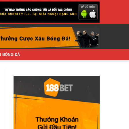
N BÓNG ĐÁ