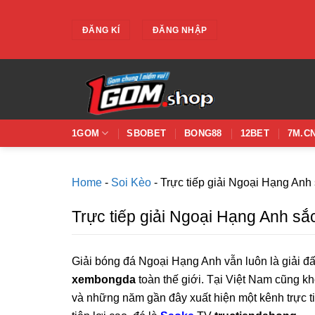
Skip
to
ĐĂNG KÍ
ĐĂNG NHẬP
content
1GOM
SBOBET
BONG88
12BET
7M.C
Home
-
Soi Kèo
-
Trực tiếp giải Ngoại Hạng Anh
Trực tiếp giải Ngoại Hạng Anh sắ
Giải bóng đá Ngoại Hạng Anh vẫn luôn là giải 
xembongda
toàn thế giới. Tại Việt Nam cũng kh
và những năm gần đây xuất hiện một kênh trực t