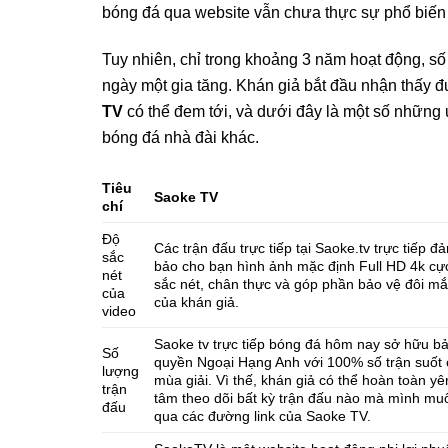
bóng đá qua website vẫn chưa thực sự phổ biến
Tuy nhiên, chỉ trong khoảng 3 năm hoạt động, 
ngày một gia tăng. Khán giả bắt đầu nhận thấy
TV
có thể đem tới, và dưới đây là một số những 
bóng đá nhà đài khác.
Tiêu
Saoke TV
chí
Độ
Các trận đấu trực tiếp tại Saoke.tv trực tiếp đ
sắc
bảo cho bạn hình ảnh mặc định Full HD 4k cự
nét
sắc nét, chân thực và góp phần bảo vệ đôi mắ
của
của khán giả.
video
Saoke tv trực tiếp bóng đá hôm nay sở hữu b
Số
quyền Ngoại Hạng Anh với 100% số trận suốt 
lượng
mùa giải. Vì thế, khán giả có thể hoàn toàn yê
trận
tâm theo dõi bất kỳ trận đấu nào mà mình mu
đấu
qua các đường link của Saoke TV.