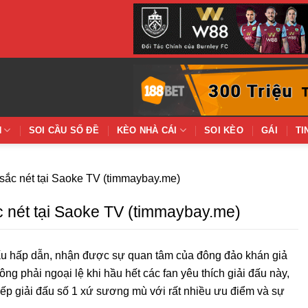
N
SOI CẦU SỐ ĐỀ
KÈO NHÀ CÁI
SOI KÈO
GÁI
TI
 sắc nét tại Saoke TV (timmaybay.me)
c nét tại Saoke TV (timmaybay.me)
đấu hấp dẫn, nhận được sự quan tâm của đông đảo khán giả
ông phải ngoại lệ khi hầu hết các fan yêu thích giải đấu này,
iếp giải đấu số 1 xứ sương mù với rất nhiều ưu điểm và sự