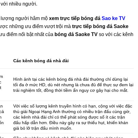
 với nhiều người.
số lượng người hâm mộ
xem trực tiếp bóng đá
Sao ke TV
 được những ưu điểm vượt trội mà
trực tiếp bóng đá Saoke
ưu điểm nổi bật nhất của
bóng đá Saoke TV
so với các kênh
Các kênh bóng đá nhà đài
ảm
Hình ảnh tại các kênh bóng đá nhà đài thường chỉ dừng lại
c
tối đa ở mức HD, dù nét nhưng là chưa đủ để thực sự đem lại
t
trải nghiệm tốt, đồng thời tiềm ẩn nguy cơ gây hại cho mắt.
ản
Với việc số lượng kênh truyền hình có hạn, cộng với việc đặc
cả
thù giải Ngoại Hạng Anh thường có nhiều trận đấu cùng giờ,
n
các kênh nhà đài chỉ có thể phát sóng được số ít các trận
ốn
đấu hấp dẫn hơn. Điều này gây ra sự thiếu hụt, khiến khán
giả bỏ lỡ trận đấu mình muốn.