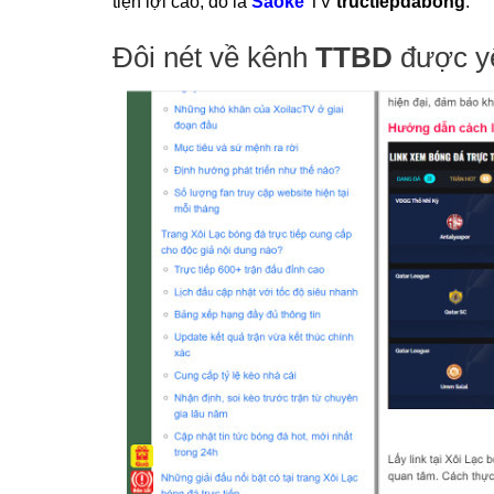
tiện lợi cao, đó là
Saoke
TV
tructiepdabong
.
Đôi nét về kênh
TTBD
được y