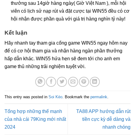
thưởng sau 1️4️giờ hàng ngày( Giờ Việt Nam ), mỗi hội
viên có lịch sử nạp rút và đặt cược tại WIN55 đều có cơ
hội nhận được phần quà với giá trị hàng nghìn tỷ này!
Kết luận
Hãy nhanh tay tham gia cổng game WIN55 ngay hôm nay
để có cơ hội tham gia và nhận hàng ngàn phần thưởng
hấp dẫn khác. WIN55 hứa hẹn sẽ đem tới cho anh em
game thủ những trải nghiệm tuyệt vời.
This entry was posted in
Soi Kèo
. Bookmark the
permalink
.
Tổng hợp những thế mạnh
TA88 APP hướng dẫn rút
của nhà cái 79King mới nhất
tiền cực kỳ dễ dàng và
2024
nhanh chóng