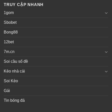
TRUY CẬP NHANH
1gom
Sbobet
Bong88
12bet
7m.cn
Soi cầu số đề
Kèo nhà cái
Soi Kèo
Gái
Tin bóng đá