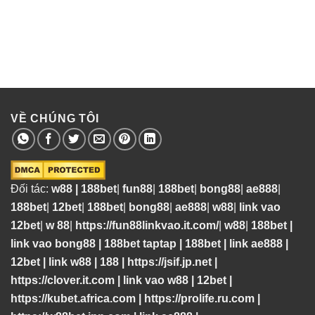
VỀ CHÚNG TÔI
Đối tác:
w88
|
188bet
|
fun88
|
188bet
|
bong88
|
ae888
|
188bet
|
12bet
|
188bet
|
bong88
|
ae888
|
w88
|
link vao
12bet
|
w 88
|
https://fun88linkvao.it.com/
|
w88
|
188bet
|
link vao bong88
|
188bet taptap
|
188bet
|
link ae888
|
12bet
|
link w88
|
188
|
https://jsif.jp.net
|
https://clover.it.com
|
link vao w88
|
12bet
|
https://kubet.africa.com
|
https://prolife.ru.com
|