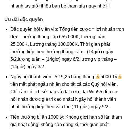
nhanh tay giới thiệu bạn bè tham gia ngay nhé !!l
Ưu đãi đặc quyền
Đặc quyền hội viên vip: Tổng tiền cược = lợi nhuận trọn
đời! Thưởng thăng cấp 655.000K, Lương tuần
25.000K, Lương tháng 100.000K. Thời gian phát
thưởng tiếp theo thưởng thăng cấp – (1️4giờ) ngày
5️/2️,lương tuần – (1️4️giờ) ngày 6️/2️,lương vip tháng –
(1️4️giờ) ngày 3️/2️.
Ngày hội thành viên : 5
,1
5
,2
5
hàng tháng;
5000 Tỷ
tiền mặt phát ngẫu nhiên cho tất cả các Quý hội viên,
Chỉ cần có lịch sử nạp và đặt cược tại Win55 đều cơ
hội nhận được giá trị cao nhất.! Ngày hội thành viên
phát thưởng tiếp theo vào lúc ( 1
1
giờ ) ngày 5
/2
.
Tiền thưởng bí ẩn 1000 tỷ: Không giới hạn số lần tham
gia hoạt động, không cần đăng kí, thời gian phát