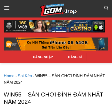
Skip
to
content
ĐĂNG NHẬP
ĐĂNG KÍ
Home
-
Soi Kèo
-
WIN55 – SÂN CHƠI ĐÌNH ĐÁM NHẤT
NĂM 2024
WIN55 – SÂN CHƠI ĐÌNH ĐÁM NHẤT
NĂM 2024