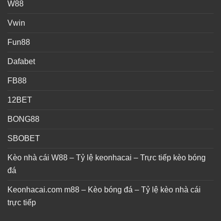
W88
Vwin
Fun88
Dafabet
FB88
12BET
BONG88
SBOBET
Kèo nhà cái W88 – Tỷ lệ keonhacai – Trực tiếp kèo bóng
đá
Keonhacai.com m88 – Kèo bóng đá – Tỷ lệ kèo nhà cái
trực tiếp