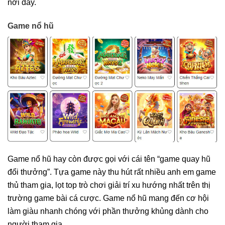
nơi đây.
Game nổ hũ
Game nổ hũ hay còn được gọi với cái tên “game quay hũ
đổi thưởng”. Tựa game này thu hút rất nhiều anh em game
thủ tham gia, lọt top trò chơi giải trí xu hướng nhất trên thị
trường game bài cá cược. Game nổ hũ mang đến cơ hội
làm giàu nhanh chóng với phần thưởng khủng dành cho
người tham gia.