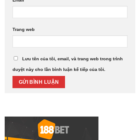
Trang web
Lưu tên của tôi, email, và trang web trong trình
duyệt này cho lần bình luận kế tiếp của tôi.