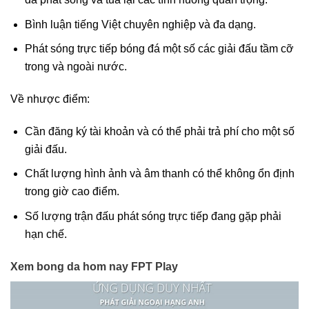
Bình luận tiếng Việt chuyên nghiệp và đa dạng.
Phát sóng trực tiếp bóng đá một số các giải đấu tầm cỡ
trong và ngoài nước.
Về nhược điểm:
Cần đăng ký tài khoản và có thể phải trả phí cho một số
giải đấu.
Chất lượng hình ảnh và âm thanh có thể không ổn định
trong giờ cao điểm.
Số lượng trận đấu phát sóng trực tiếp đang gặp phải
hạn chế.
Xem bong da hom nay FPT Play