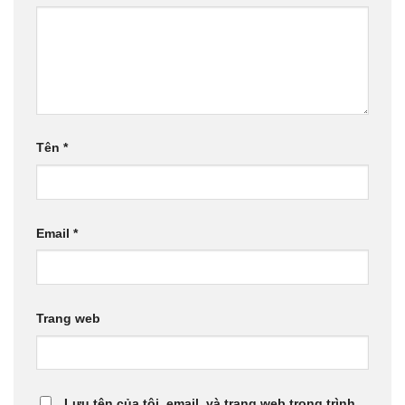
Tên
*
Email
*
Trang web
Lưu tên của tôi, email, và trang web trong trình