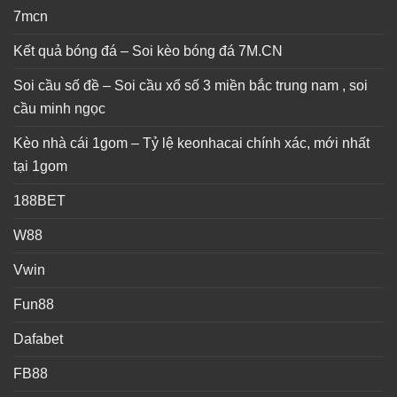
7mcn
Kết quả bóng đá – Soi kèo bóng đá 7M.CN
Soi cầu số đề – Soi cầu xổ số 3 miền bắc trung nam , soi
cầu minh ngọc
Kèo nhà cái 1gom – Tỷ lệ keonhacai chính xác, mới nhất
tại 1gom
188BET
W88
Vwin
Fun88
Dafabet
FB88