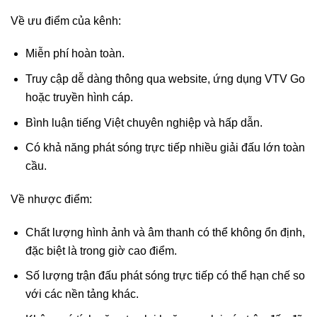
Về ưu điểm của kênh:
Miễn phí hoàn toàn.
Truy cập dễ dàng thông qua website, ứng dụng VTV Go
hoặc truyền hình cáp.
Bình luận tiếng Việt chuyên nghiệp và hấp dẫn.
Có khả năng phát sóng trực tiếp nhiều giải đấu lớn toàn
cầu.
Về nhược điểm:
Chất lượng hình ảnh và âm thanh có thể không ổn định,
đặc biệt là trong giờ cao điểm.
Số lượng trận đấu phát sóng trực tiếp có thể hạn chế so
với các nền tảng khác.