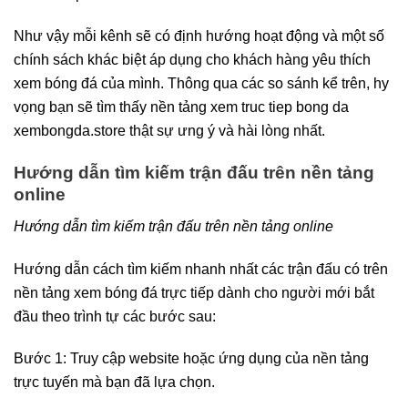
Như vậy mỗi kênh sẽ có định hướng hoạt động và một số
chính sách khác biệt áp dụng cho khách hàng yêu thích
xem bóng đá của mình. Thông qua các so sánh kể trên, hy
vọng bạn sẽ tìm thấy nền tảng xem truc tiep bong da
xembongda.store
thật sự ưng ý và hài lòng nhất.
Hướng dẫn tìm kiếm trận đấu trên nền tảng
online
Hướng dẫn tìm kiếm trận đấu trên nền tảng online
Hướng dẫn cách tìm kiếm nhanh nhất các trận đấu có trên
nền tảng xem bóng đá trực tiếp dành cho người mới bắt
đầu theo trình tự các bước sau:
Bước 1: Truy cập website hoặc ứng dụng của nền tảng
trực tuyến mà bạn đã lựa chọn.