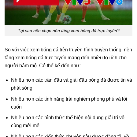
Tại sao nên chọn nền tảng xem bóng đá trực tuyến?
So với việc xem bóng đá trên truyền hình truyền thống, nền
tảng xem bóng đá trực tuyến mang đến nhiều lợi ích cho
người hâm mộ. Có thể kể đến như:
Nhiều hơn các trận đấu và giải đấu bóng đá được tin và
phát sóng
Nhiều hơn các tính năng trải nghiệm phong phú và lôi
cuốn
Nhiều hơn các hình thức thể hiện nội dung giải trí vô
cùng mới mẻ
Nhiều hơn các kiến thức chuyên sâu được đăng tải về