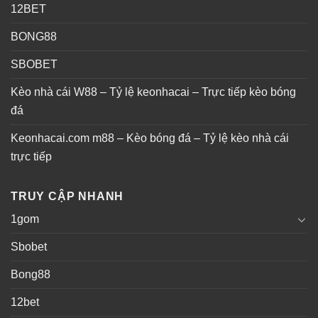
12BET
BONG88
SBOBET
Kèo nhà cái W88 – Tỷ lệ keonhacai – Trực tiếp kèo bóng
đá
Keonhacai.com m88 – Kèo bóng đá – Tỷ lệ kèo nhà cái
trực tiếp
TRUY CẬP NHANH
1gom
Sbobet
Bong88
12bet