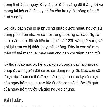
trong ít nhất ba ngày. Đây là thời điểm vàng để thắng lợi và
mang lại kết quả tốt, tuy nhiên cần lưu ý là không nên để
quá 5 ngày.
Soi cầu bạch thủ lô là phương pháp được nhiều người sử
dụng phổ biến nhất vì cơ hội trúng thưởng rất cao. Người
chơi cần theo dõi số tiền trúng xổ số 123b vào giờ vàng và
ghi lại xem có bị thiếu hay mất không. Đây là con số may
mắn có thể mang lại may mắn cho bạn khi đánh bạch thủ.
Kỹ thuật đảo ngược kết quả xổ số trong ngày là phương
pháp được người đặt cược sử dụng rộng rãi. Các con số
được dự đoán có thể được sử dụng cho chu kỳ cá cược
của ngày hôm sau được lấy từ các con số thuộc kết quả
của ngày hôm trước và đảo ngược chúng.
Kết luận.