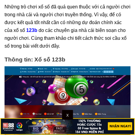
Những trò chơi xổ số đã quá quen thuộc với cả người chơi
trong nhà cái và người chơi truyền thống. Vì vậy, để có
được kết quả tốt nhất cần có những dự đoán chính xác
của xổ số
123b
do các chuyên gia nhà cái biên soạn cho
người chơi. Cùng tham khảo chi tiết cách thức soi cầu xổ
số trong bài viết dưới đây.
Thông tin: Xổ số 123b