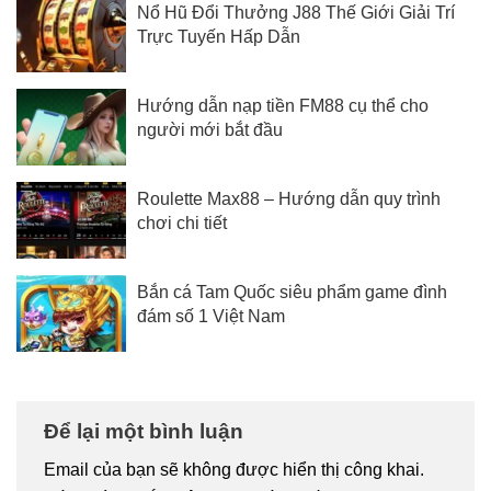
Nổ Hũ Đổi Thưởng J88 Thế Giới Giải Trí
Trực Tuyến Hấp Dẫn
Hướng dẫn nạp tiền FM88 cụ thể cho
người mới bắt đầu
Roulette Max88 – Hướng dẫn quy trình
chơi chi tiết
Bắn cá Tam Quốc siêu phẩm game đình
đám số 1 Việt Nam
Để lại một bình luận
Email của bạn sẽ không được hiển thị công khai.