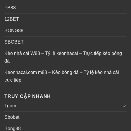
FB88
12BET
BONG88
SBOBET
Kèo nhà cái W88 – Tỷ lệ keonhacai – Trực tiếp kèo bóng
đá
Keonhacai.com m88 – Kèo bóng đá – Tỷ lệ kèo nhà cái
trực tiếp
TRUY CẬP NHANH
1gom
Sbobet
Bong88