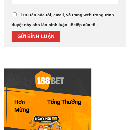
Lưu tên của tôi, email, và trang web trong trình
duyệt này cho lần bình luận kế tiếp của tôi.