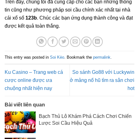
Trên đây, chúng tôi đã cung cấp cho các bạn những thông
tin cũng như phương pháp soi cầu chính xác nhất tại nhà
cái xổ số
123b
. Chúc các bạn ứng dụng thành công và đạt
được kết quả toàn thắng.
This entry was posted in
Soi Kèo
. Bookmark the
permalink
.
Ku Casino – Trang web cá
So sánh Go88 với Luckywin
cược online được ưa
ở mảng nổ hũ tìm ra sân chơi
chuộng nhất hiện nay
hot
Bài viết liên quan
Bạch Thủ Lô Khám Phá Cách Chơi Chiến
Lược Soi Cầu Hiệu Quả