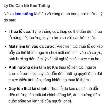
Lý Do Cần Né Kèo Tuồng
Né xa
kèo tuồng
là điều vô cùng quan trọng bởi những lý
do sau:
Thua lỗ cao:
Tỷ lệ thắng cực thấp có thể dẫn đến thua
lỗ nặng nề, thường xuyên hơn so với các kèo khác.
Mất niềm tin vào cá cược:
Việc liên tục thua lỗ do kèo
bẫy có thể khiến người chơi mất niềm tin vào cá cược,
ảnh hưởng đến tâm lý và trải nghiệm cá cược của họ.
Ảnh hưởng đến tâm lý:
Khi thua lỗ liên tục, người
chơi dễ bực bội, cay cú, dẫn đến những quyết định đặt
cược thiếu tỉnh táo, càng khiến họ thua lỗ thêm.
Gây tổn thất tài chính:
Thua lỗ do kèo dụ có thể dẫn
đến những tổn thất tài chính đáng kể, ảnh hưởng đến
cuộc sống và kinh tế của người chơi.