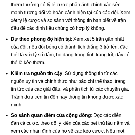
thơm thường có tỷ lệ cược phản ánh chính xác sức
mạnh tương đối và hoàn cảnh hiện tại của các đội. Xem
xét tỷ lệ cược và so sánh với thông tin bạn biết về trận
đấu để xác định liệu chúng có hợp lý không.
Dự theo phong độ hiện tại
: Xem xét 5 trận gần nhất
của đội, nếu đội bóng có thành tích thắng 3 trở lên, đặc
biệt là với tỷ số đậm, họ đang trong tình trạng tốt, đây có
thể là kèo thơm.
Kiểm tra nguồn tin cậy
: Sử dụng thông tin từ các
nguồn uy tín và chính thức như báo chí thể thao, trang
tin tức của các giải đấu, và phân tích từ các chuyên gia.
Tránh dựa trên tin đồn hay thông tin không được xác
minh.
So sánh quan điểm của cộng đồng
: Đọc các diễn
đàn cá cược, theo dõi ý kiến của các bet thủ lâu năm và
xem các nhận định của họ về các kèo cược. Nếu một