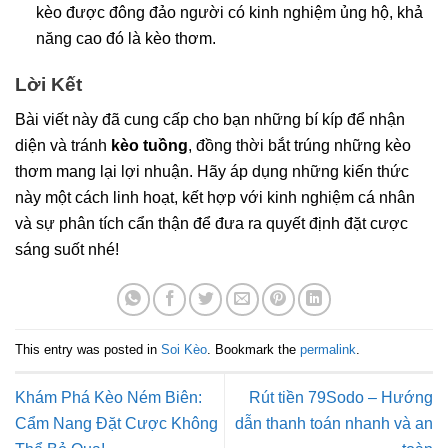
kèo được đông đảo người có kinh nghiệm ủng hộ, khả
năng cao đó là kèo thơm.
Lời Kết
Bài viết này đã cung cấp cho bạn những bí kíp để nhận
diện và tránh
kèo tuồng
, đồng thời bắt trúng những kèo
thơm mang lại lợi nhuận. Hãy áp dụng những kiến thức
này một cách linh hoạt, kết hợp với kinh nghiệm cá nhân
và sự phân tích cẩn thận để đưa ra quyết định đặt cược
sáng suốt nhé!
This entry was posted in
Soi Kèo
. Bookmark the
permalink
.
Khám Phá Kèo Ném Biên:
Rút tiền 79Sodo – Hướng
Cẩm Nang Đặt Cược Không
dẫn thanh toán nhanh và an