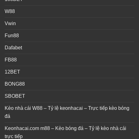
W88
Vwin
Fun88
Dafabet
FB88
12BET
BONG88
SBOBET
Kèo nhà cái W88 – Tỷ lệ keonhacai – Trực tiếp kèo bóng
đá
Keonhacai.com m88 – Kèo bóng đá – Tỷ lệ kèo nhà cái
trực tiếp