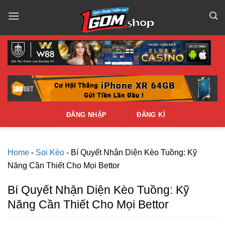
Skip
to
content
ĐĂNG NHẬP
ĐĂNG KÍ
Home
-
Soi Kèo
-
Bí Quyết Nhận Diện Kèo Tuồng: Kỹ
Năng Cần Thiết Cho Mọi Bettor
Bí Quyết Nhận Diện Kèo Tuồng: Kỹ
Năng Cần Thiết Cho Mọi Bettor