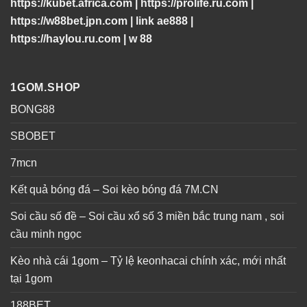
https://kubet.africa.com
|
https://prolife.ru.com
|
https://w88bet.jpn.com
|
link ae888
|
https://haylou.ru.com
|
w 88
1GOM.SHOP
BONG88
SBOBET
7mcn
Kết quả bóng đá – Soi kèo bóng đá 7M.CN
Soi cầu số đề – Soi cầu xổ số 3 miền bắc trung nam , soi
cầu minh ngọc
Kèo nhà cái 1gom – Tỷ lệ keonhacai chính xác, mới nhất
tại 1gom
188BET