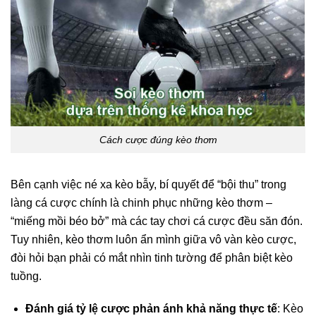
Cách cược đúng kèo thơm
Bên cạnh việc né xa kèo bẫy, bí quyết để “bội thu” trong
làng cá cược chính là chinh phục những kèo thơm –
“miếng mồi béo bở” mà các tay chơi cá cược đều săn đón.
Tuy nhiên, kèo thơm luôn ẩn mình giữa vô vàn kèo cược,
đòi hỏi bạn phải có mắt nhìn tinh tường để phân biệt kèo
tuồng.
Đánh giá tỷ lệ cược phản ánh khả năng thực tế
: Kèo