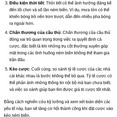
Điều kiện thời tiết
: Thời tiết có thể ảnh hưởng đáng kể
đến lối chơi và số lần ném biên. Ví dụ, mưa lớn có thể
khiến bóng trở nên trơn trượt, dẫn đến nhiều pha bóng
ra ngoài hơn.
Chấn thương của cầu thủ
: Chấn thương của cầu thủ
đóng vai trò quan trọng trong việc ra quyết định cá
cược, đặc biệt là khi những trụ cột thường xuyên góp
mặt trong các tình huống ném biên không thể tham gia
trận đấu.
Kèo cược
: Cuối cùng, so sánh tỷ lệ cược của các nhà
cái khác nhau là bước không thể bỏ qua. Tỷ lệ cược có
thể phản ánh những thông tin nội bộ mà bạn chưa biết,
và việc so sánh giúp bạn tìm được giá trị cược tốt nhất.
Bằng cách nghiên cứu kỹ lưỡng và xem xét toàn diện các
yếu tố này, bạn sẽ tăng cơ hội thành công khi đặt cược vào
kèo ném biên.