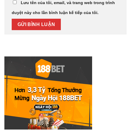
Lưu tên của tôi, email, và trang web trong trình
duyệt này cho lần bình luận kế tiếp của tôi.