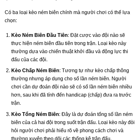
Có ba loại kèo ném biên chính mà người chơi có thể lựa
chọn:
Kèo Ném Biên Đầu Tiên
: Đặt cược vào đội nào sẽ
thực hiện ném biên đầu tiên trong trận. Loại kèo này
thường dựa vào chiến thuật khởi đầu và động lực thi
đấu của các đội.
Kèo Chấp Ném Biên
: Tương tự như kèo chấp thông
thường nhưng áp dụng cho số lần ném biên. Người
chơi cần dự đoán đội nào sẽ có số lần ném biên nhiều
hơn, sau khi đã tính đến handicap (chấp) đưa ra trước
trận.
Kèo Tổng Ném Biên
: Đây là dự đoán tổng số lần ném
biên của cả hai đội trong suốt trận đấu. Loại kèo này đòi
hỏi người chơi phải hiểu rõ về phong cách chơi và
thường xuyên theo dõi các thống kê trận đấu.