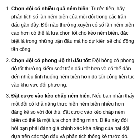
Chọn đội có nhiều quả ném biên
: Trước tiên, hãy
phân tích số lần ném biên của mỗi đội trong các trận
đấu gần đây. Đội nào thường xuyên có số lần ném biên
cao hơn có thể là lựa chọn tốt cho kèo ném biên, đặc
biệt là trong những trận đấu mà họ dự kiến sẽ chủ động
tấn công.
Chọn đội có phong độ thi đấu tốt
: Đội bóng có phong
độ tốt thường kiểm soát trận đấu tốt hơn và có thể dẫn
đến nhiều tình huống ném biên hơn do tấn công liên tục
vào khu vực đối phương.
Đặt cược vào kèo chấp ném biên
: Nếu bạn nhận thấy
một đội có khả năng thực hiện ném biên nhiều hơn
đáng kể so với đối thủ, đặt cược vào kèo chấp ném
biên có thể là một lựa chọn thông minh. Điều này đòi
hỏi bạn phải đánh giá chính xác khả năng của hai đội
dựa trên các trận đấu và phân tích thống kê trước đó.