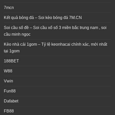
7mcn
Kết quả bóng đá – Soi kèo bóng đá 7M.CN
Soi cầu số đề – Soi cầu xổ số 3 miền bắc trung nam , soi
cầu minh ngọc
Kèo nhà cái 1gom – Tỷ lệ keonhacai chính xác, mới nhất
tại 1gom
188BET
W88
Vwin
Fun88
Dafabet
FB88