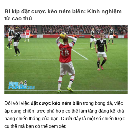
Bí kíp đặt cược kèo ném biên: Kinh nghiệm
từ cao thủ
Đối với việc
đặt cược kèo ném biê
n trong bóng đá, việc
áp dụng chiến lược phù hợp có thể làm tăng đáng kể khả
năng chiến thắng của bạn. Dưới đây là một số chiến lược
cụ thể mà bạn có thể xem xét: