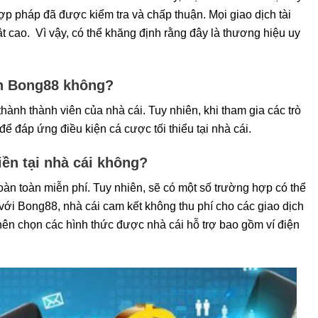
ợp pháp đã được kiểm tra và chấp thuận. Mọi giao dịch tài
 cao. Vì vậy, có thể khăng định rằng đây là thương hiệu uy
oản Bong88 không?
hành thành viên của nhà cái. Tuy nhiên, khi tham gia các trò
để đáp ứng điều kiện cá cược tối thiểu tại nhà cái.
iền tại nhà cái không?
hoàn toàn miễn phí. Tuy nhiên, sẽ có một số trường hợp có thể
 với Bong88, nhà cái cam kết không thu phí cho các giao dịch
 nên chọn các hình thức được nhà cái hỗ trợ bao gồm ví điện