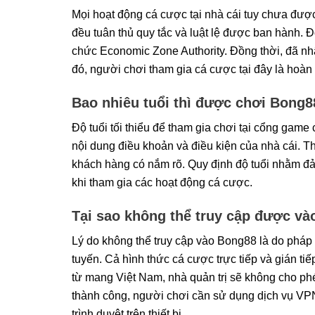
Mọi hoạt động cá cược tại nhà cái tuy chưa đượ
đều tuân thủ quy tắc và luật lệ được ban hành. 
chức Economic Zone Authority. Đồng thời, đã nh
đó, người chơi tham gia cá cược tại đây là hoàn
Bao nhiêu tuổi thì được chơi Bong8
Độ tuổi tối thiểu để tham gia chơi tại cổng game
nội dung điều khoản và điều kiện của nhà cái. T
khách hàng có nắm rõ. Quy định độ tuổi nhằm đảm
khi tham gia các hoạt động cá cược.
Tại sao không thể truy cập được vào
Lý do không thể truy cập vào Bong88 là do pháp
tuyến. Cả hình thức cá cược trực tiếp và gián t
từ mang Việt Nam, nhà quản trị sẽ không cho phé
thành công, người chơi cần sử dụng dịch vụ VPN đ
trình duyệt trên thiết bị.