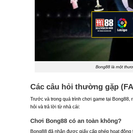
Bong88 là một thươn
Các câu hỏi thường gặp (F
Trước và trong quá trình chơi game tại Bong88, 
hỏi và trả lời từ nhà cái:
Chơi Bong88 có an toàn không?
Bong88 đã nhận được giấy cấp phép hoạt động t