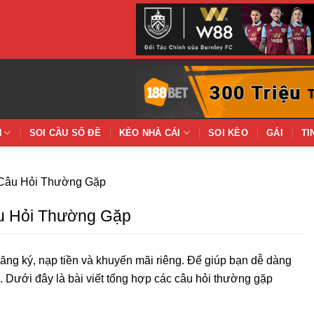
N
SOI CẦU SỐ ĐỀ
KÈO NHÀ CÁI
SOI KÈO
GÁI
TI
 Câu Hỏi Thường Gặp
âu Hỏi Thường Gặp
ng ký, nạp tiền và khuyến mãi riêng. Để giúp bạn dễ dàng
. Dưới đây là bài viết tổng hợp các câu hỏi thường gặp