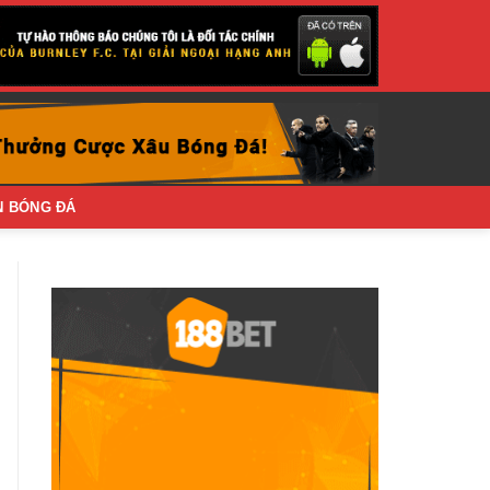
N BÓNG ĐÁ