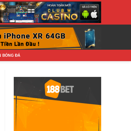
N BÓNG ĐÁ