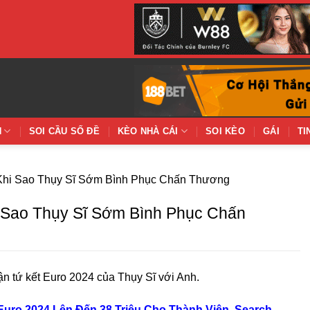
N
SOI CẦU SỐ ĐỀ
KÈO NHÀ CÁI
SOI KÈO
GÁI
TI
ợ Khi Sao Thụy Sĩ Sớm Bình Phục Chấn Thương
i Sao Thụy Sĩ Sớm Bình Phục Chấn
rận tứ kết Euro 2024 của Thụy Sĩ với Anh.
ro 2024 Lên Đến 38 Triệu Cho Thành Viên, Search