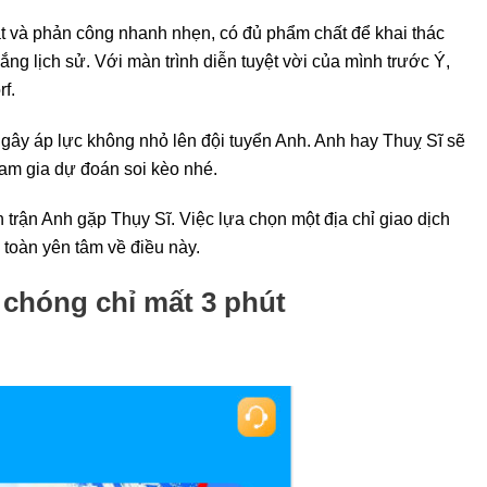
ật và phản công nhanh nhẹn, có đủ phẩm chất để khai thác
g lịch sử. Với màn trình diễn tuyệt vời của mình trước Ý,
f.
 gây áp lực không nhỏ lên đội tuyển Anh. Anh hay Thuỵ Sĩ sẽ
am gia dự đoán soi kèo nhé.
trận Anh gặp Thụy Sĩ. Việc lựa chọn một địa chỉ giao dịch
 toàn yên tâm về điều này.
 chóng chỉ mất 3 phút