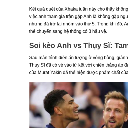
Kết quả quét của Xhaka tuần này cho thấy không
việc anh tham gia trận gặp Anh là không gặp ng
nhưng đã trở lại nhóm vào thứ 5. Trong khi đó, 
thể chuyển sang hệ thống có 3 hậu vệ.
Soi kèo Anh vs Thụy Sĩ: Ta
Sau màn trình diễn ấn tượng ở vòng bảng, giành
Thụy Sĩ đã có vé vào tứ kết với chiến thắng áp 
của Murat Yakin đã thể hiện được phẩm chất của