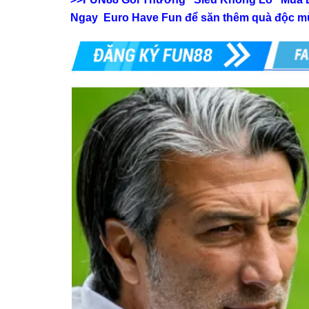
Ngay
Euro Have Fun để săn thêm quà độc mù