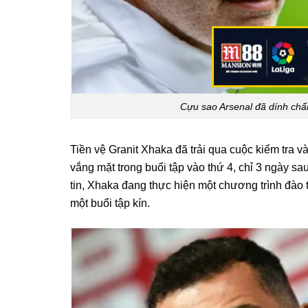
Cựu sao Arsenal đã dính chấn
Tiền vệ Granit Xhaka đã trải qua cuộc kiểm tra v
vắng mặt trong buổi tập vào thứ 4, chỉ 3 ngày s
tin, Xhaka đang thực hiện một chương trình đào 
một buổi tập kín.