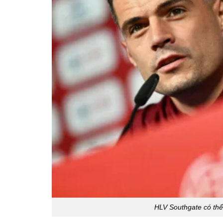
HLV Southgate có thể