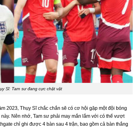
ụy Sĩ: Tam sư đang cực chật vật
 năm 2023, Thụy Sĩ chắc chắn sẽ có cơ hội gặp một đội bóng
t này. Nên nhớ, Tam sư phải may mắn lắm với có thể vượt
gate chỉ ghi được 4 bàn sau 4 trận, bao gồm cả bàn thắng