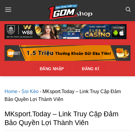
Skip
to
content
ĐĂNG NHẬP
ĐĂNG KÍ
Home
-
Soi Kèo
-
MKsport.Today – Link Truy Cập Đảm
Bảo Quyền Lợi Thành Viên
MKsport.Today – Link Truy Cập Đảm
Bảo Quyền Lợi Thành Viên