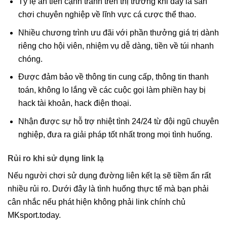
Tỷ lệ ăn tiền cạnh tranh trên thị trường khi đây là sân
chơi chuyên nghiệp về lĩnh vực cá cược thể thao.
Nhiều chương trình ưu đãi với phần thưởng giá trị dành
riêng cho hội viên, nhiệm vụ dễ dàng, tiền về túi nhanh
chóng.
Được đảm bảo về thông tin cung cấp, thông tin thanh
toán, không lo lắng về các cuộc gọi làm phiền hay bị
hack tài khoản, hack điện thoại.
Nhận được sự hỗ trợ nhiệt tình 24/24 từ đội ngũ chuyên
nghiệp, đưa ra giải pháp tốt nhất trong mọi tình huống.
Rủi ro khi sử dụng link lạ
Nếu người chơi sử dụng đường liên kết lạ sẽ tiềm ẩn rất
nhiều rủi ro. Dưới đây là tình huống thực tế mà bạn phải
cân nhắc nếu phát hiện không phải link chính chủ
MKsport.today.