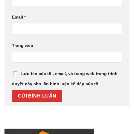
Email
*
Trang web
Lưu tên của tôi, email, và trang web trong trình
duyệt này cho lần bình luận kế tiếp của tôi.