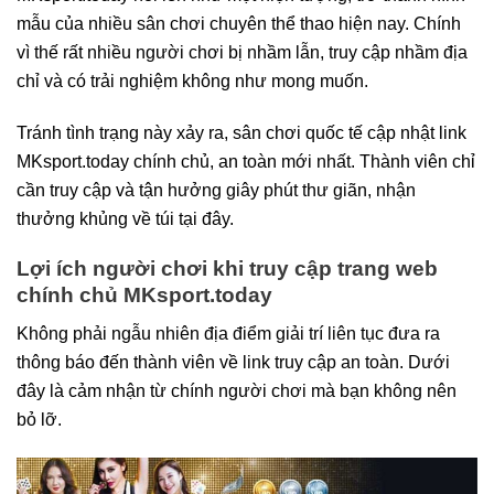
mẫu của nhiều sân chơi chuyên thể thao hiện nay. Chính
vì thế rất nhiều người chơi bị nhầm lẫn, truy cập nhầm địa
chỉ và có trải nghiệm không như mong muốn.
Tránh tình trạng này xảy ra, sân chơi quốc tế cập nhật link
MKsport.today chính chủ, an toàn mới nhất. Thành viên chỉ
cần truy cập và tận hưởng giây phút thư giãn, nhận
thưởng khủng về túi tại đây.
Lợi ích người chơi khi truy cập trang web
chính chủ MKsport.today
Không phải ngẫu nhiên địa điểm giải trí liên tục đưa ra
thông báo đến thành viên về link truy cập an toàn. Dưới
đây là cảm nhận từ chính người chơi mà bạn không nên
bỏ lỡ.