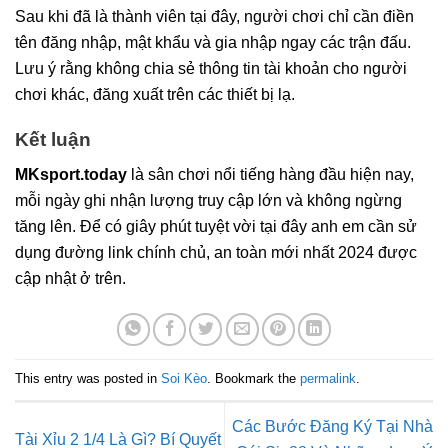
Sau khi đã là thành viên tại đây, người chơi chỉ cần điền
tên đăng nhập, mật khẩu và gia nhập ngay các trận đấu.
Lưu ý rằng không chia sẻ thông tin tài khoản cho người
chơi khác, đăng xuất trên các thiết bị lạ.
Kết luận
MKsport.today
là sân chơi nổi tiếng hàng đầu hiện nay,
mỗi ngày ghi nhận lượng truy cập lớn và không ngừng
tăng lên. Để có giây phút tuyệt vời tại đây anh em cần sử
dụng đường link chính chủ, an toàn mới nhất 2024 được
cập nhật ở trên.
This entry was posted in
Soi Kèo
. Bookmark the
permalink
.
Các Bước Đăng Ký Tại Nhà
Tài Xỉu 2 1/4 Là Gì? Bí Quyết