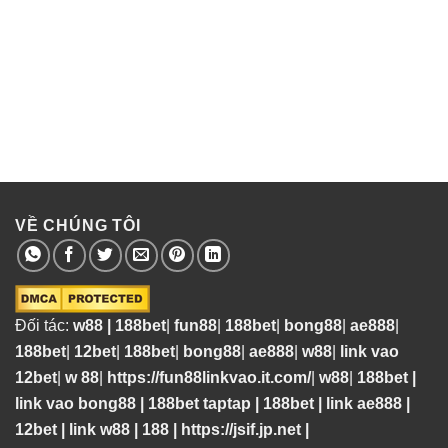
VỀ CHÚNG TÔI
Đối tác:
w88
|
188bet
|
fun88
|
188bet
|
bong88
|
ae888
|
188bet
|
12bet
|
188bet
|
bong88
|
ae888
|
w88
|
link vao
12bet
|
w 88
|
https://fun88linkvao.it.com/
|
w88
|
188bet
|
link vao bong88
|
188bet taptap
|
188bet
|
link ae888
|
12bet
|
link w88
|
188
|
https://jsif.jp.net
|