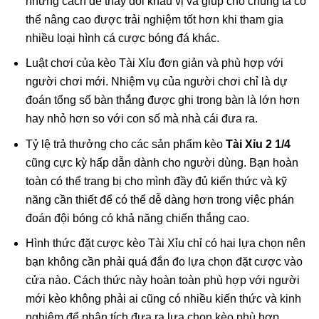
những cách để thay đổi khẩu vị và giúp cho chúng ta có
thể nâng cao được trải nghiệm tốt hơn khi tham gia
nhiều loại hình cá cược bóng đá khác.
Luật chơi của kèo Tài Xỉu đơn giản và phù hợp với
người chơi mới. Nhiệm vụ của người chơi chỉ là dự
đoán tổng số bàn thắng được ghi trong bàn là lớn hơn
hay nhỏ hơn so với con số mà nhà cái đưa ra.
Tỷ lệ trả thưởng cho các sản phẩm kèo
Tài Xỉu 2 1/4
cũng cực kỳ hấp dẫn dành cho người dùng. Bạn hoàn
toàn có thể trang bị cho mình đầy đủ kiến thức và kỹ
năng cần thiết để có thể dễ dàng hơn trong việc phán
đoán đội bóng có khả năng chiến thắng cao.
Hình thức đặt cược kèo Tài Xỉu chỉ có hai lựa chọn nên
bạn không cần phải quá đắn đo lựa chọn đặt cược vào
cửa nào. Cách thức này hoàn toàn phù hợp với người
mới kèo không phải ai cũng có nhiều kiến thức và kinh
nghiệm để phân tích đưa ra lựa chọn kèo phù hợp.