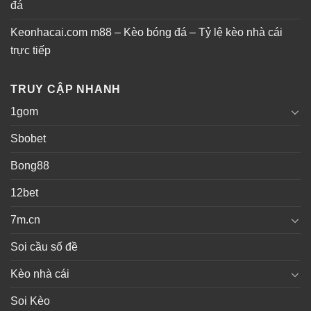
đá
Keonhacai.com m88 – Kèo bóng đá – Tỷ lệ kèo nhà cái
trực tiếp
TRUY CẬP NHANH
1gom
Sbobet
Bong88
12bet
7m.cn
Soi cầu số đề
Kèo nhà cái
Soi Kèo