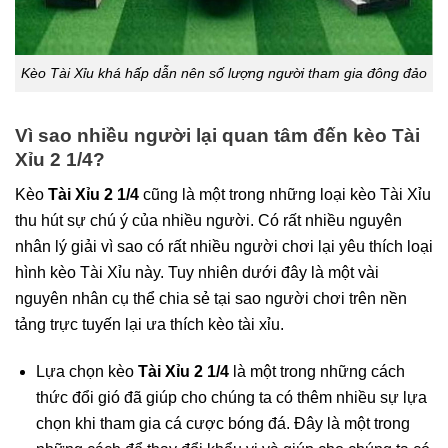
Kèo Tài Xỉu khá hấp dẫn nên số lượng người tham gia đông đảo
Vì sao nhiều người lại quan tâm đến kèo Tài
Xỉu 2 1/4?
Kèo
Tài Xỉu 2 1/4
cũng là một trong những loại kèo Tài Xỉu
thu hút sự chú ý của nhiều người. Có rất nhiều nguyên
nhân lý giải vì sao có rất nhiều người chơi lại yêu thích loại
hình kèo Tài Xỉu này. Tuy nhiên dưới đây là một vài
nguyên nhân cụ thể chia sẻ tại sao người chơi trên nền
tảng trực tuyến lại ưa thích kèo tài xỉu.
Lựa chọn kèo
Tài Xỉu 2 1/4
là một trong những cách
thức đổi gió đã giúp cho chúng ta có thêm nhiều sự lựa
chọn khi tham gia cá cược bóng đá. Đây là một trong