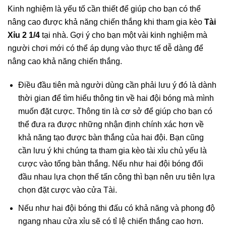
Kinh nghiệm là yếu tố cần thiết để giúp cho bạn có thể
nâng cao được khả năng chiến thắng khi tham gia kèo
Tài
Xỉu 2 1/4
tại nhà. Gợi ý cho bạn một vài kinh nghiệm mà
người chơi mới có thể áp dụng vào thực tế dễ dàng để
nâng cao khả năng chiến thắng.
Điều đầu tiên mà người dùng cần phải lưu ý đó là dành
thời gian để tìm hiểu thông tin về hai đội bóng mà mình
muốn đặt cược. Thông tin là cơ sở để giúp cho bạn có
thể đưa ra được những nhận định chính xác hơn về
khả năng tạo được bàn thắng của hai đội. Bạn cũng
cần lưu ý khi chúng ta tham gia kèo tài xỉu chủ yếu là
cược vào tổng bàn thắng. Nếu như hai đội bóng đối
đầu nhau lựa chọn thế tấn công thì bạn nên ưu tiên lựa
chọn đặt cược vào cửa Tài.
Nếu như hai đội bóng thi đấu có khả năng và phong độ
ngang nhau cửa xỉu sẽ có tỉ lệ chiến thắng cao hơn.